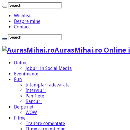
Wishlist
Despre mine
Contact
AurasMihai.ro Online i
Online
Joburi in Social Media
Evenimente
Fun
Intamplari adevarate
Interviuri
Pamflete
Bancuri
De pe net
WOW
Filme
Trailere comentate
Filme care imi plac