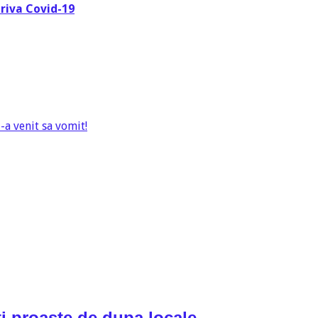
triva Covid-19
a venit sa vomit!
i proaste de dupa locale