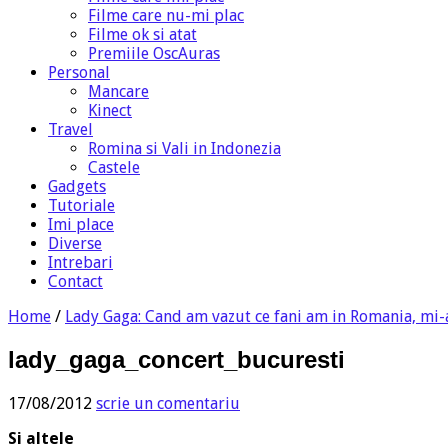
Filme care nu-mi plac
Filme ok si atat
Premiile OscAuras
Personal
Mancare
Kinect
Travel
Romina si Vali in Indonezia
Castele
Gadgets
Tutoriale
Imi place
Diverse
Intrebari
Contact
Home
/
Lady Gaga: Cand am vazut ce fani am in Romania, mi-a
lady_gaga_concert_bucuresti
17/08/2012
scrie un comentariu
Si altele