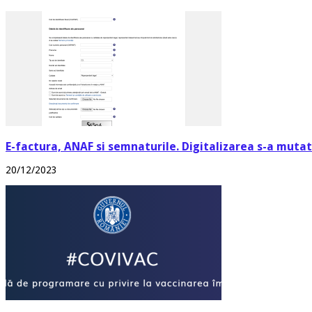
E-factura, ANAF si semnaturile. Digitalizarea s-a mutat 
20/12/2023