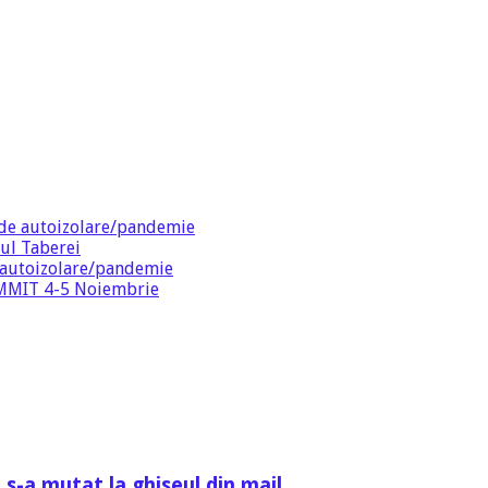
de autoizolare/pandemie
ul Taberei
 autoizolare/pandemie
SUMMIT 4-5 Noiembrie
 s-a mutat la ghiseul din mail