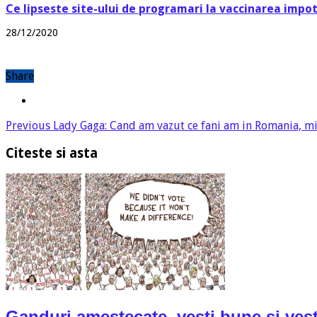
Ce lipseste site-ului de programari la vaccinarea impo
28/12/2020
Share
Previous
Lady Gaga: Cand am vazut ce fani am in Romania, mi-
Citeste si asta
Ganduri amestecate, vesti bune si vest