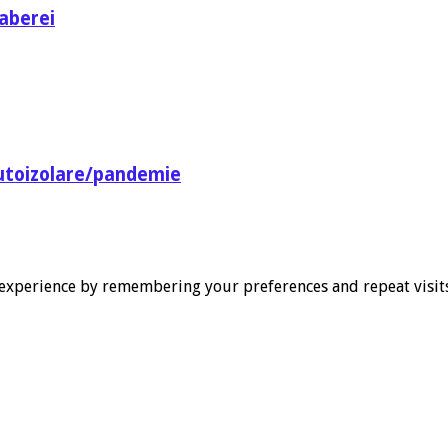
aberei
utoizolare/pandemie
experience by remembering your preferences and repeat visits. 