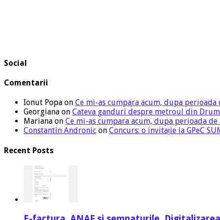
Social
Comentarii
Ionut Popa
on
Ce mi-as cumpara acum, dupa perioada 
Georgiana
on
Cateva ganduri despre metroul din Drum
Mariana
on
Ce mi-as cumpara acum, dupa perioada de
Constantin Andronic
on
Concurs: o invitație la GPeC 
Recent Posts
E-factura, ANAF si semnaturile. Digitalizarea