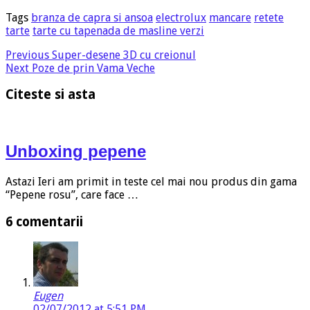
Tags
branza de capra si ansoa
electrolux
mancare
retete
tarte
tarte cu tapenada de masline verzi
Previous
Super-desene 3D cu creionul
Next
Poze de prin Vama Veche
Citeste si asta
Unboxing pepene
Astazi Ieri am primit in teste cel mai nou produs din gama
“Pepene rosu”, care face …
6 comentarii
Eugen
02/07/2012 at 5:51 PM