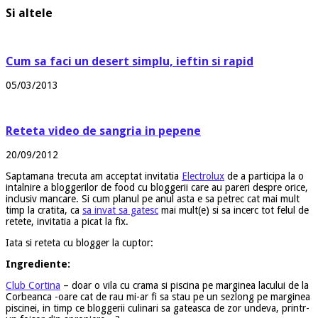
Si altele
Cum sa faci un desert simplu, ieftin si rapid
05/03/2013
Reteta video de sangria in pepene
20/09/2012
Saptamana trecuta am acceptat invitatia
Electrolux
de a participa la o
intalnire a bloggerilor de food cu bloggerii care au pareri despre orice,
inclusiv mancare. Si cum planul pe anul asta e sa petrec cat mai mult
timp la cratita, ca
sa invat sa gatesc
mai mult(e) si sa incerc tot felul de
retete, invitatia a picat la fix.
Iata si reteta cu blogger la cuptor:
Ingrediente:
Club Cortina
– doar o vila cu crama si piscina pe marginea lacului de la
Corbeanca -oare cat de rau mi-ar fi sa stau pe un sezlong pe marginea
piscinei, in timp ce bloggerii culinari sa gateasca de zor undeva, printr-