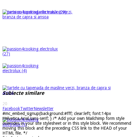
Subiecte similare
20
Facebook
Twitter
Newsletter
#mc_embed_signup{background:#fff; clear:left; font:14px
Helvetica,Arial,sans-serif; } /* Add your own Mailchimp form style
overrides in your site stylesheet or in this style block. We recommend
moving this block and the preceding CSS link to the HEAD of your
HTML file. */