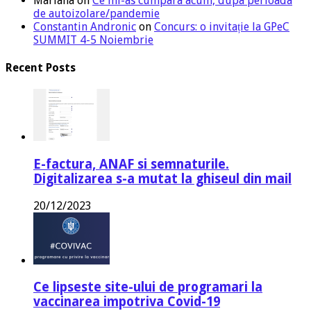
Mariana
on
Ce mi-as cumpara acum, dupa perioada
de autoizolare/pandemie
Constantin Andronic
on
Concurs: o invitație la GPeC
SUMMIT 4-5 Noiembrie
Recent Posts
E-factura, ANAF si semnaturile.
Digitalizarea s-a mutat la ghiseul din mail
20/12/2023
Ce lipseste site-ului de programari la
vaccinarea impotriva Covid-19