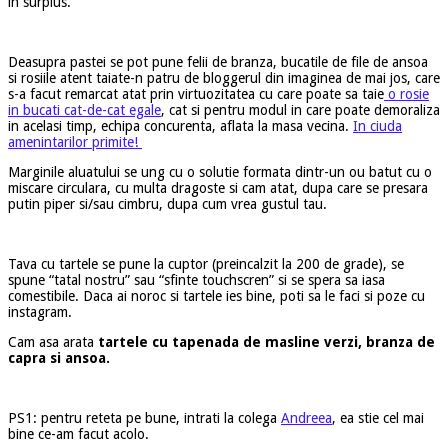
in surplus.
Deasupra pastei se pot pune felii de branza, bucatile de file de ansoa
si rosiile atent taiate-n patru de bloggerul din imaginea de mai jos, care
s-a facut remarcat atat prin virtuozitatea cu care poate sa taie
o rosie
in bucati cat-de-cat egale
, cat si pentru modul in care poate demoraliza
in acelasi timp, echipa concurenta, aflata la masa vecina.
In ciuda
amenintarilor primite!
Marginile aluatului se ung cu o solutie formata dintr-un ou batut cu o
miscare circulara, cu multa dragoste si cam atat, dupa care se presara
putin piper si/sau cimbru, dupa cum vrea gustul tau.
Tava cu tartele se pune la cuptor (preincalzit la 200 de grade), se
spune “tatal nostru” sau “sfinte touchscren” si se spera sa iasa
comestibile. Daca ai noroc si tartele ies bine, poti sa le faci si poze cu
instagram.
Cam asa arata
tartele cu tapenada de masline verzi, branza de
capra si ansoa.
PS1: pentru reteta pe bune, intrati la colega
Andreea
, ea stie cel mai
bine ce-am facut acolo.