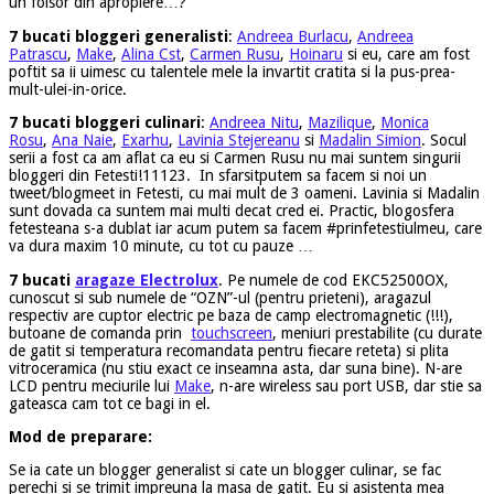
un foisor din apropiere…?
7 bucati bloggeri generalisti
:
Andreea Burlacu
,
Andreea
Patrascu
,
Make
,
Alina Cst
,
Carmen Rusu
,
Hoinaru
si eu, care am fost
poftit sa ii uimesc cu talentele mele la invartit cratita si la pus-prea-
mult-ulei-in-orice.
7 bucati bloggeri culinari
:
Andreea Nitu
,
Mazilique
,
Monica
Rosu
,
Ana Naie
,
Exarhu
,
Lavinia Stejereanu
si
Madalin Simion
. Socul
serii a fost ca am aflat ca eu si Carmen Rusu nu mai suntem singurii
bloggeri din Fetesti!11123. In sfarsitputem sa facem si noi un
tweet/blogmeet in Fetesti, cu mai mult de 3 oameni. Lavinia si Madalin
sunt dovada ca suntem mai multi decat cred ei. Practic, blogosfera
fetesteana s-a dublat iar acum putem sa facem #prinfetestiulmeu, care
va dura maxim 10 minute, cu tot cu pauze …
7 bucati
aragaze Electrolux
. Pe numele de cod EKC52500OX,
cunoscut si sub numele de “OZN”-ul (pentru prieteni), aragazul
respectiv are cuptor electric pe baza de camp electromagnetic (!!!),
butoane de comanda prin
touchscreen
, meniuri prestabilite (cu durate
de gatit si temperatura recomandata pentru fiecare reteta) si plita
vitroceramica (nu stiu exact ce inseamna asta, dar suna bine). N-are
LCD pentru meciurile lui
Make
, n-are wireless sau port USB, dar stie sa
gateasca cam tot ce bagi in el.
Mod de preparare:
Se ia cate un blogger generalist si cate un blogger culinar, se fac
perechi si se trimit impreuna la masa de gatit. Eu si asistenta mea