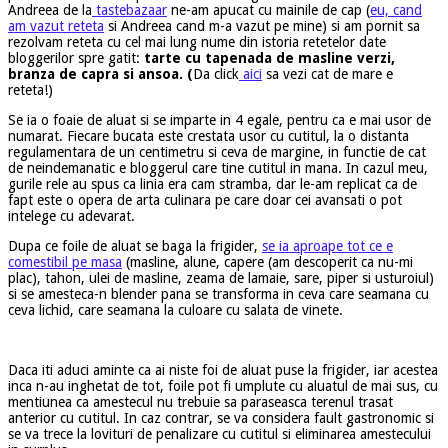
Andreea de la
tastebazaar
ne-am apucat cu mainile de cap (
eu, cand
am vazut reteta
si Andreea cand m-a vazut pe mine) si am pornit sa
rezolvam reteta cu cel mai lung nume din istoria retetelor date
bloggerilor spre gatit:
tarte cu tapenada de masline verzi,
branza de capra si ansoa. (
Da click
aici
sa vezi cat de mare e
reteta!)
Se ia o foaie de aluat si se imparte in 4 egale, pentru ca e mai usor de
numarat. Fiecare bucata este crestata usor cu cutitul, la o distanta
regulamentara de un centimetru si ceva de margine, in functie de cat
de neindemanatic e bloggerul care tine cutitul in mana. In cazul meu,
gurile rele au spus ca linia era cam stramba, dar le-am replicat ca de
fapt este o opera de arta culinara pe care doar cei avansati o pot
intelege cu adevarat.
Dupa ce foile de aluat se baga la frigider,
se ia aproape tot ce e
comestibil pe masa
(masline, alune, capere (am descoperit ca nu-mi
plac), tahon, ulei de masline, zeama de lamaie, sare, piper si usturoiul)
si se amesteca-n blender pana se transforma in ceva care seamana cu
ceva lichid, care seamana la culoare cu salata de vinete.
Daca iti aduci aminte ca ai niste foi de aluat puse la frigider, iar acestea
inca n-au inghetat de tot, foile pot fi umplute cu aluatul de mai sus, cu
mentiunea ca amestecul nu trebuie sa paraseasca terenul trasat
anterior cu cutitul. In caz contrar, se va considera fault gastronomic si
se va trece la lovituri de penalizare cu cutitul si eliminarea amestecului