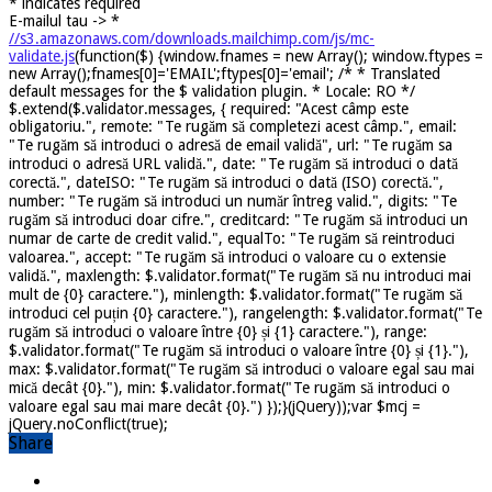
*
indicates required
E-mailul tau ->
*
//s3.amazonaws.com/downloads.mailchimp.com/js/mc-
validate.js
(function($) {window.fnames = new Array(); window.ftypes =
new Array();fnames[0]='EMAIL';ftypes[0]='email'; /* * Translated
default messages for the $ validation plugin. * Locale: RO */
$.extend($.validator.messages, { required: "Acest câmp este
obligatoriu.", remote: "Te rugăm să completezi acest câmp.", email:
"Te rugăm să introduci o adresă de email validă", url: "Te rugăm sa
introduci o adresă URL validă.", date: "Te rugăm să introduci o dată
corectă.", dateISO: "Te rugăm să introduci o dată (ISO) corectă.",
number: "Te rugăm să introduci un număr întreg valid.", digits: "Te
rugăm să introduci doar cifre.", creditcard: "Te rugăm să introduci un
numar de carte de credit valid.", equalTo: "Te rugăm să reintroduci
valoarea.", accept: "Te rugăm să introduci o valoare cu o extensie
validă.", maxlength: $.validator.format("Te rugăm să nu introduci mai
mult de {0} caractere."), minlength: $.validator.format("Te rugăm să
introduci cel puțin {0} caractere."), rangelength: $.validator.format("Te
rugăm să introduci o valoare între {0} și {1} caractere."), range:
$.validator.format("Te rugăm să introduci o valoare între {0} și {1}."),
max: $.validator.format("Te rugăm să introduci o valoare egal sau mai
mică decât {0}."), min: $.validator.format("Te rugăm să introduci o
valoare egal sau mai mare decât {0}.") });}(jQuery));var $mcj =
jQuery.noConflict(true);
Share