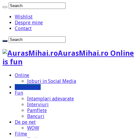
Wishlist
Despre mine
Contact
AurasMihai.ro Online
is fun
Online
Joburi in Social Media
Evenimente
Fun
Intamplari adevarate
Interviuri
Pamflete
Bancuri
De pe net
WOW
Filme