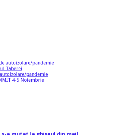
de autoizolare/pandemie
ul Taberei
 autoizolare/pandemie
SUMMIT 4-5 Noiembrie
 s-a mutat la ghiseul din mail