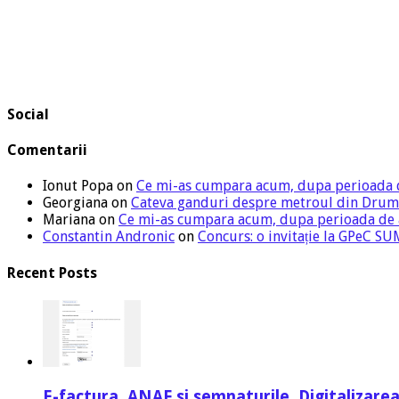
Social
Comentarii
Ionut Popa
on
Ce mi-as cumpara acum, dupa perioada 
Georgiana
on
Cateva ganduri despre metroul din Drum
Mariana
on
Ce mi-as cumpara acum, dupa perioada de
Constantin Andronic
on
Concurs: o invitație la GPeC 
Recent Posts
E-factura, ANAF si semnaturile. Digitalizarea