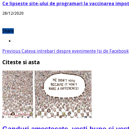
Ce lipseste site-ului de programari la vaccinarea impo
28/12/2020
Share
Previous
Cateva intrebari despre evenimente (si de Facebook
Citeste si asta
Ganduri amestecate, vesti bune si vest