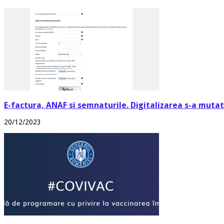
E-factura, ANAF si semnaturile. Digitalizarea s-a mutat 
20/12/2023