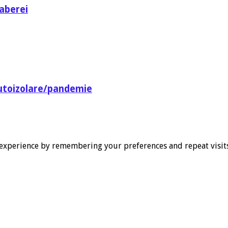
aberei
utoizolare/pandemie
experience by remembering your preferences and repeat visits. 