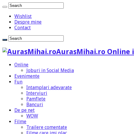
Wishlist
Despre mine
Contact
AurasMihai.ro Online i
Online
Joburi in Social Media
Evenimente
Fun
Intamplari adevarate
Interviuri
Pamflete
Bancuri
De pe net
WOW
Filme
Trailere comentate
Filme care imi plac