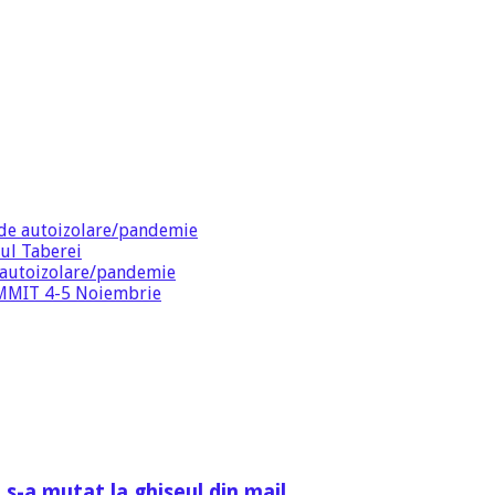
de autoizolare/pandemie
ul Taberei
 autoizolare/pandemie
SUMMIT 4-5 Noiembrie
 s-a mutat la ghiseul din mail