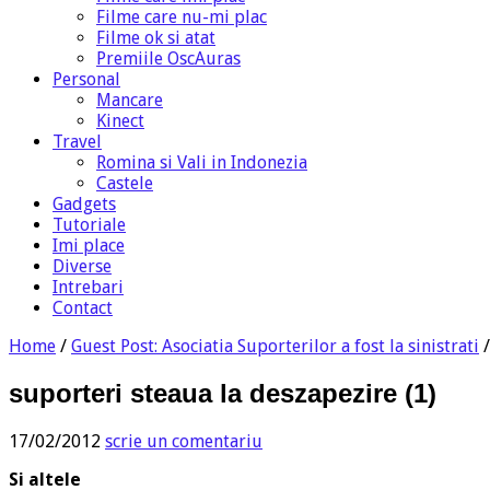
Filme care nu-mi plac
Filme ok si atat
Premiile OscAuras
Personal
Mancare
Kinect
Travel
Romina si Vali in Indonezia
Castele
Gadgets
Tutoriale
Imi place
Diverse
Intrebari
Contact
Home
/
Guest Post: Asociatia Suporterilor a fost la sinistrati
suporteri steaua la deszapezire (1)
17/02/2012
scrie un comentariu
Si altele