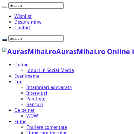
Wishlist
Despre mine
Contact
AurasMihai.ro Online i
Online
Joburi in Social Media
Evenimente
Fun
Intamplari adevarate
Interviuri
Pamflete
Bancuri
De pe net
WOW
Filme
Trailere comentate
Filme care imi plac