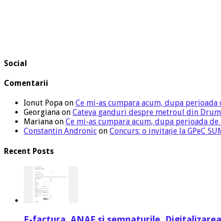
Social
Comentarii
Ionut Popa
on
Ce mi-as cumpara acum, dupa perioada 
Georgiana
on
Cateva ganduri despre metroul din Drum
Mariana
on
Ce mi-as cumpara acum, dupa perioada de
Constantin Andronic
on
Concurs: o invitație la GPeC 
Recent Posts
E-factura, ANAF si semnaturile. Digitalizarea