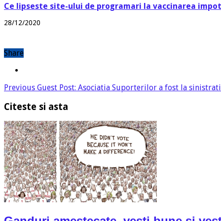
Ce lipseste site-ului de programari la vaccinarea impo
28/12/2020
Share
Previous
Guest Post: Asociatia Suporterilor a fost la sinistrati
Citeste si asta
Ganduri amestecate, vesti bune si vest