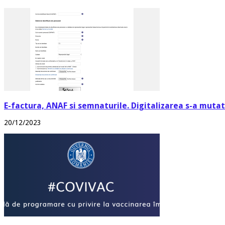
E-factura, ANAF si semnaturile. Digitalizarea s-a mutat 
20/12/2023