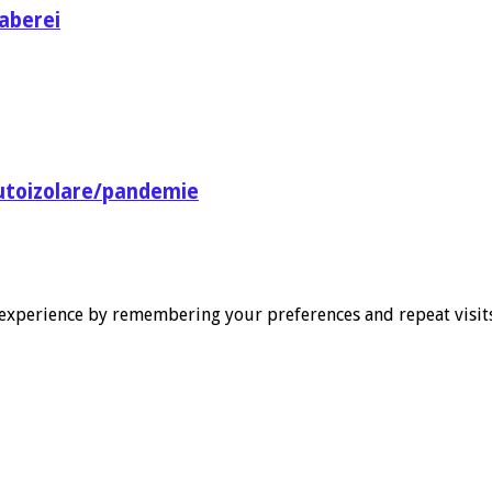
aberei
utoizolare/pandemie
experience by remembering your preferences and repeat visits. 