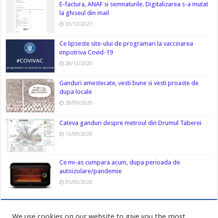
E-factura, ANAF si semnaturile. Digitalizarea s-a mutat
la ghiseul din mail
20/12/2023
Ce lipseste site-ului de programari la vaccinarea
impotriva Covid-19
28/12/2020
Ganduri amestecate, vesti bune si vesti proaste de
dupa locale
28/09/2020
Cateva ganduri despre metroul din Drumul Taberei
15/09/2020
Ce mi-as cumpara acum, dupa perioada de
autoizolare/pandemie
05/05/2020
We use cookies on our website to give you the most