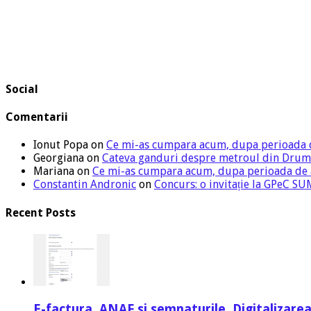
Social
Comentarii
Ionut Popa
on
Ce mi-as cumpara acum, dupa perioada 
Georgiana
on
Cateva ganduri despre metroul din Drum
Mariana
on
Ce mi-as cumpara acum, dupa perioada de
Constantin Andronic
on
Concurs: o invitație la GPeC 
Recent Posts
E-factura, ANAF si semnaturile. Digitalizarea