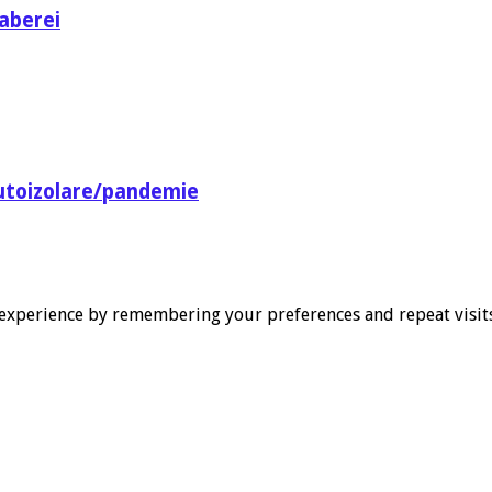
aberei
utoizolare/pandemie
experience by remembering your preferences and repeat visits. 