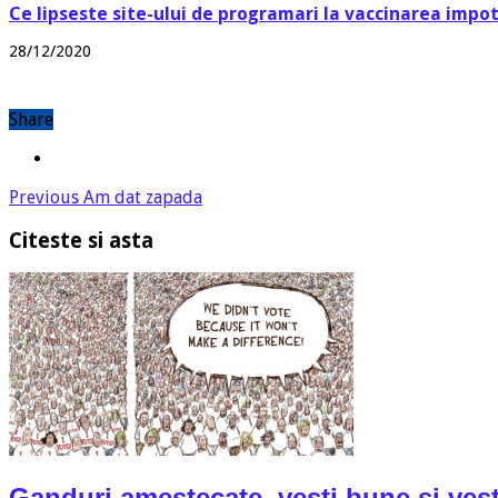
Ce lipseste site-ului de programari la vaccinarea impo
28/12/2020
Share
Previous
Am dat zapada
Citeste si asta
Ganduri amestecate, vesti bune si vest