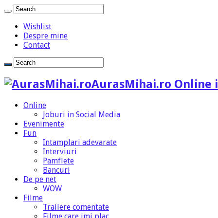
Wishlist
Despre mine
Contact
AurasMihai.ro Online i
Online
Joburi in Social Media
Evenimente
Fun
Intamplari adevarate
Interviuri
Pamflete
Bancuri
De pe net
WOW
Filme
Trailere comentate
Filme care imi plac