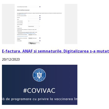
E-factura, ANAF si semnaturile. Digitalizarea s-a mutat 
20/12/2023