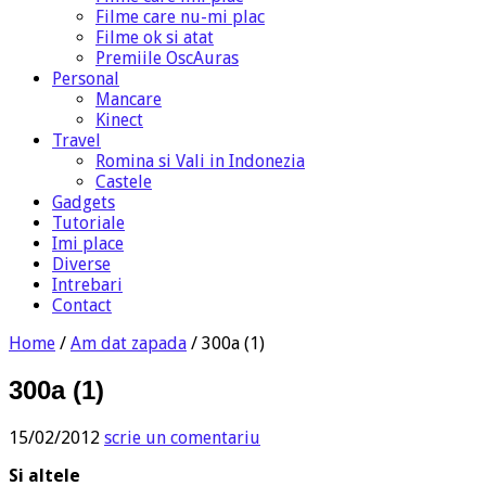
Filme care nu-mi plac
Filme ok si atat
Premiile OscAuras
Personal
Mancare
Kinect
Travel
Romina si Vali in Indonezia
Castele
Gadgets
Tutoriale
Imi place
Diverse
Intrebari
Contact
Home
/
Am dat zapada
/
300a (1)
300a (1)
15/02/2012
scrie un comentariu
Si altele