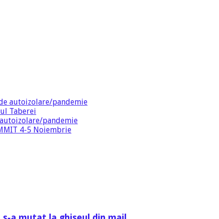
de autoizolare/pandemie
ul Taberei
 autoizolare/pandemie
SUMMIT 4-5 Noiembrie
 s-a mutat la ghiseul din mail