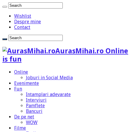
Wishlist
Despre mine
Contact
AurasMihai.ro Online
is fun
Online
Joburi in Social Media
Evenimente
Fun
Intamplari adevarate
Interviuri
Pamflete
Bancuri
De pe net
WOW
Filme