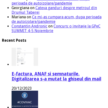
perioada de autoizolare/pandemie
Georgiana
on
Cateva ganduri despre metroul din
Drumul Taberei
Mariana
on
Ce mi-as cumpara acum, dupa perioada
de autoizolare/pandemie
Constantin Andronic
on
Concurs: o invitație la GPeC
SUMMIT 4-5 Noiembrie
Recent Posts
E-factura, ANAF si semnaturile.
Digitalizarea s-a mutat la ghiseul din mail
20/12/2023