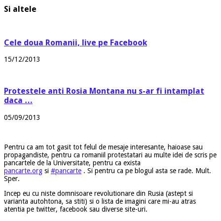
Si altele
Cele doua Romanii, live pe Facebook
15/12/2013
Protestele anti Rosia Montana nu s-ar fi intamplat
daca …
05/09/2013
Pentru ca am tot gasit tot felul de mesaje interesante, haioase sau
propagandiste, pentru ca romaniil protestatari au multe idei de scris pe
pancartele de la Universitate, pentru ca exista
pancarte.org
si
#pancarte
. Si pentru ca pe blogul asta se rade. Mult.
Sper.
Incep eu cu niste domnisoare revolutionare din Rusia (astept si
varianta autohtona, sa stiti) si o lista de imagini care mi-au atras
atentia pe twitter, facebook sau diverse site-uri.