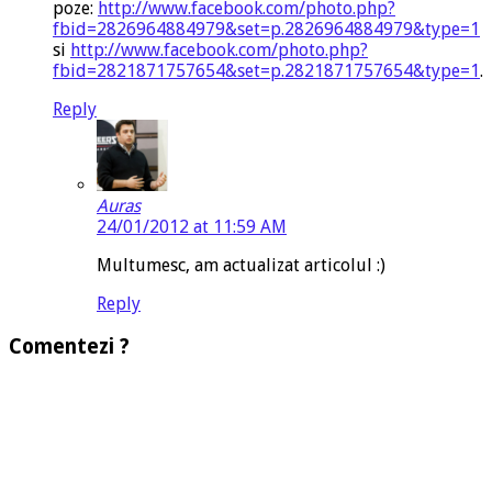
poze:
http://www.facebook.com/photo.php?
fbid=2826964884979&set=p.2826964884979&type=1
si
http://www.facebook.com/photo.php?
fbid=2821871757654&set=p.2821871757654&type=1
.
Reply
Auras
24/01/2012 at 11:59 AM
Multumesc, am actualizat articolul :)
Reply
Comentezi ?