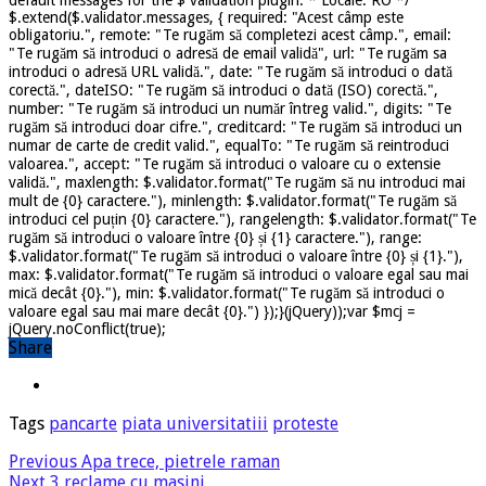
$.extend($.validator.messages, { required: "Acest câmp este
obligatoriu.", remote: "Te rugăm să completezi acest câmp.", email:
"Te rugăm să introduci o adresă de email validă", url: "Te rugăm sa
introduci o adresă URL validă.", date: "Te rugăm să introduci o dată
corectă.", dateISO: "Te rugăm să introduci o dată (ISO) corectă.",
number: "Te rugăm să introduci un număr întreg valid.", digits: "Te
rugăm să introduci doar cifre.", creditcard: "Te rugăm să introduci un
numar de carte de credit valid.", equalTo: "Te rugăm să reintroduci
valoarea.", accept: "Te rugăm să introduci o valoare cu o extensie
validă.", maxlength: $.validator.format("Te rugăm să nu introduci mai
mult de {0} caractere."), minlength: $.validator.format("Te rugăm să
introduci cel puțin {0} caractere."), rangelength: $.validator.format("Te
rugăm să introduci o valoare între {0} și {1} caractere."), range:
$.validator.format("Te rugăm să introduci o valoare între {0} și {1}."),
max: $.validator.format("Te rugăm să introduci o valoare egal sau mai
mică decât {0}."), min: $.validator.format("Te rugăm să introduci o
valoare egal sau mai mare decât {0}.") });}(jQuery));var $mcj =
jQuery.noConflict(true);
Share
Tags
pancarte
piata universitatiii
proteste
Previous
Apa trece, pietrele raman
Next
3 reclame cu masini