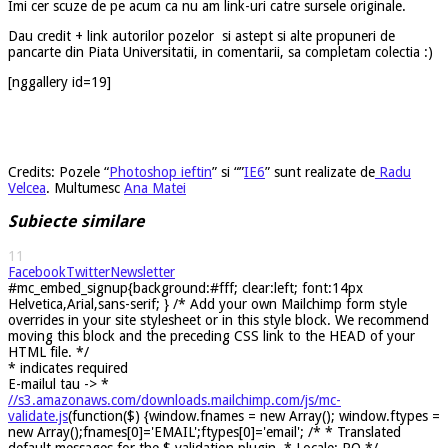
Imi cer scuze de pe acum ca nu am link-uri catre sursele originale.
Dau credit + link autorilor pozelor si astept si alte propuneri de
pancarte din Piata Universitatii, in comentarii, sa completam colectia :)
[nggallery id=19]
Credits: Pozele “
Photoshop ieftin
” si “”
IE6
” sunt realizate de
Radu
Velcea
. Multumesc
Ana Matei
Subiecte similare
11
Facebook
Twitter
Newsletter
#mc_embed_signup{background:#fff; clear:left; font:14px
Helvetica,Arial,sans-serif; } /* Add your own Mailchimp form style
overrides in your site stylesheet or in this style block. We recommend
moving this block and the preceding CSS link to the HEAD of your
HTML file. */
*
indicates required
E-mailul tau ->
*
//s3.amazonaws.com/downloads.mailchimp.com/js/mc-
validate.js
(function($) {window.fnames = new Array(); window.ftypes =
new Array();fnames[0]='EMAIL';ftypes[0]='email'; /* * Translated
default messages for the $ validation plugin. * Locale: RO */