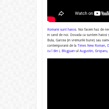
Romanii sunt haiosi
. Noi facem haz de ne
in cand de noi. Dovada ca suntem haiosi s
Bula, Garcea (in vremurile bune) sau oam
contemporanii de la
Times New Roman
,
D
cu î din i
,
Blogjuan
-ul
Augustin
,
Groparu