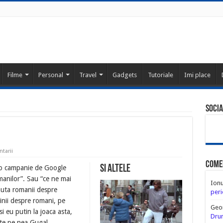
Filme
Personal
Travel
Gadgets
Tutoriale
Imi place
Socia
tarii
Come
Si altele
u o campanie de Google
anilor”. Sau “ce ne mai
Ion
auta romanii despre
peri
inii despre romani, pe
Geo
i eu putin la joaca asta,
Drum
ate pe nea Gugal.