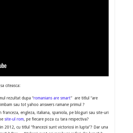
sa citeasca:
mul rezultat dupa “
romanians are smart
” are titlul “are
chimbam sau tot yahoo answers ramane primul ?
in franceza, engleza, italiana, spaniola, pe bloguri sau site-uri
 pe
site-ul rom
, pe fiecare poza cu tara respectiva?
 2012, cu titlul “francezii sunt victoriosi in lupta”? Dar una