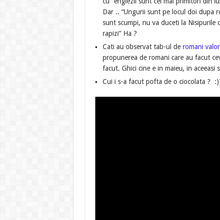
cu “englezii sunt cei mai primitori din l
Dar .. “Ungurii sunt pe locul doi dupa 
sunt scumpi, nu va duceti la Nisipurile 
rapizi” Ha ?
Cati au observat tab-ul de
romani valor
propunerea de romani care au facut cev
facut. Ghici cine e in maieu, in aceeasi s
Cui i s-a facut pofta de o ciocolata ? :)