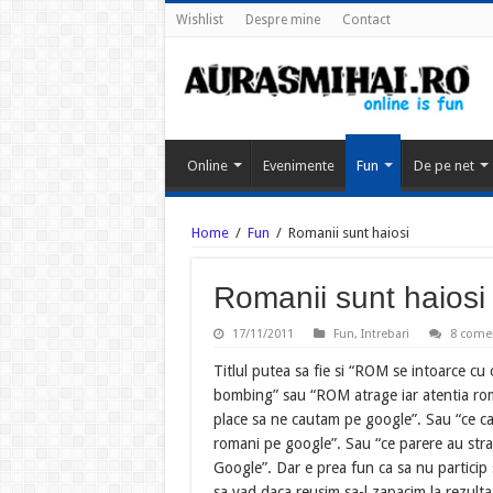
Wishlist
Despre mine
Contact
Online
Evenimente
Fun
De pe net
Home
/
Fun
/
Romanii sunt haiosi
Romanii sunt haiosi
17/11/2011
Fun
,
Intrebari
8 comen
Titlul putea sa fie si “ROM se intoarce c
bombing” sau “ROM atrage iar atentia rom
place sa ne cautam pe google”. Sau “ce c
romani pe google”. Sau “ce parere au stra
Google”. Dar e prea fun ca sa nu particip s
sa vad daca reusim sa-l zapacim la rezult