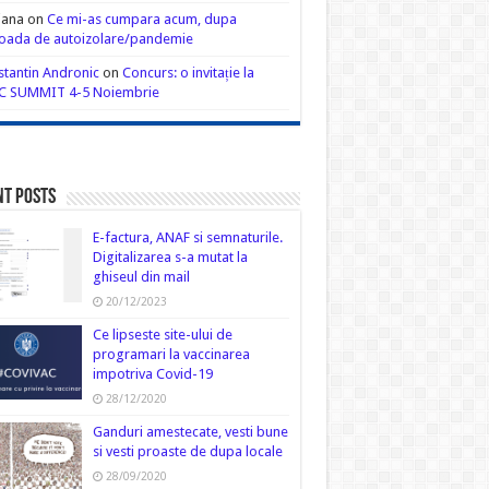
iana
on
Ce mi-as cumpara acum, dupa
oada de autoizolare/pandemie
tantin Andronic
on
Concurs: o invitație la
C SUMMIT 4-5 Noiembrie
nt Posts
E-factura, ANAF si semnaturile.
Digitalizarea s-a mutat la
ghiseul din mail
20/12/2023
Ce lipseste site-ului de
programari la vaccinarea
impotriva Covid-19
28/12/2020
Ganduri amestecate, vesti bune
si vesti proaste de dupa locale
28/09/2020