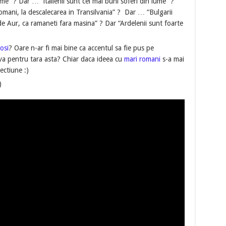
ume” ? Dar … “italienii sunt cei mai buni soferi din lume” ?
romani, la descalecarea in Transilvania” ? Dar … “Bulgarii
de Aur, ca ramaneti fara masina” ? Dar “Ardelenii sunt foarte
osi
? Oare n-ar fi mai bine ca accentul sa fie pus pe
a pentru tara asta? Chiar daca ideea cu
mari romani
s-a mai
ectiune :)
)