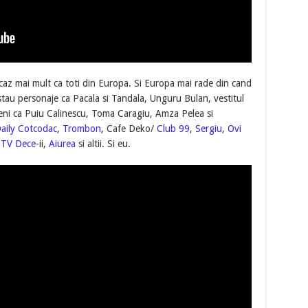
caz mai mult ca toti din Europa. Si Europa mai rade din cand
tau personaje ca Pacala si Tandala, Unguru Bulan, vestitul
eni ca Puiu Calinescu, Toma Caragiu, Amza Pelea si
aily Cotcodac
,
Trombon
, Cafe Deko/
Club 99
,
Sergiu
,
Ovi
,
TV Dece
-ii,
Aiurea
si altii. Si eu.