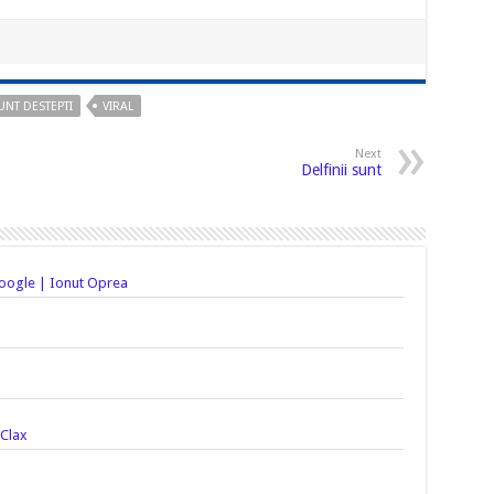
UNT DESTEPTI
VIRAL
Next
Delfinii sunt
Google | Ionut Oprea
 Clax