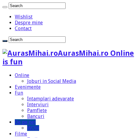
Wishlist
Despre mine
Contact
AurasMihai.ro Online
is fun
Online
Joburi in Social Media
Evenimente
Fun
Intamplari adevarate
Interviuri
Pamflete
Bancuri
De pe net
WOW
Filme