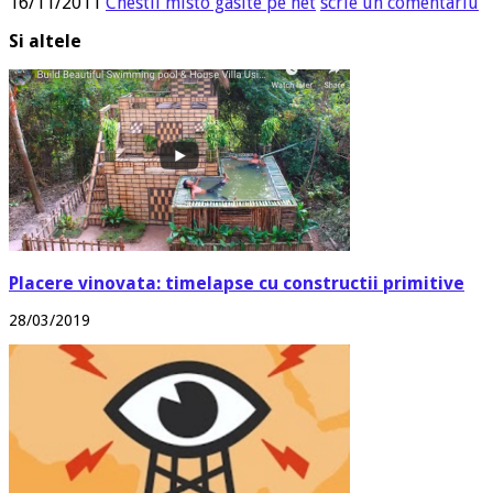
16/11/2011
Chestii misto gasite pe net
scrie un comentariu
Si altele
Placere vinovata: timelapse cu constructii primitive
28/03/2019