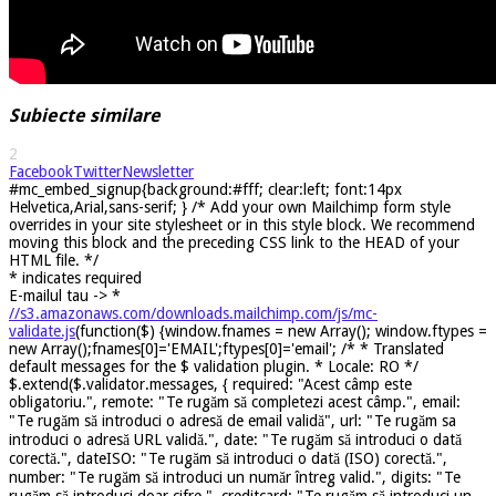
Subiecte similare
2
Facebook
Twitter
Newsletter
#mc_embed_signup{background:#fff; clear:left; font:14px
Helvetica,Arial,sans-serif; } /* Add your own Mailchimp form style
overrides in your site stylesheet or in this style block. We recommend
moving this block and the preceding CSS link to the HEAD of your
HTML file. */
*
indicates required
E-mailul tau ->
*
//s3.amazonaws.com/downloads.mailchimp.com/js/mc-
validate.js
(function($) {window.fnames = new Array(); window.ftypes =
new Array();fnames[0]='EMAIL';ftypes[0]='email'; /* * Translated
default messages for the $ validation plugin. * Locale: RO */
$.extend($.validator.messages, { required: "Acest câmp este
obligatoriu.", remote: "Te rugăm să completezi acest câmp.", email:
"Te rugăm să introduci o adresă de email validă", url: "Te rugăm sa
introduci o adresă URL validă.", date: "Te rugăm să introduci o dată
corectă.", dateISO: "Te rugăm să introduci o dată (ISO) corectă.",
number: "Te rugăm să introduci un număr întreg valid.", digits: "Te
rugăm să introduci doar cifre.", creditcard: "Te rugăm să introduci un