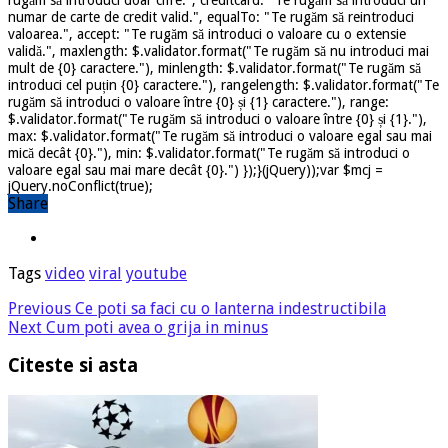
numar de carte de credit valid.", equalTo: "Te rugăm să reintroduci
valoarea.", accept: "Te rugăm să introduci o valoare cu o extensie
validă.", maxlength: $.validator.format("Te rugăm să nu introduci mai
mult de {0} caractere."), minlength: $.validator.format("Te rugăm să
introduci cel puțin {0} caractere."), rangelength: $.validator.format("Te
rugăm să introduci o valoare între {0} și {1} caractere."), range:
$.validator.format("Te rugăm să introduci o valoare între {0} și {1}."),
max: $.validator.format("Te rugăm să introduci o valoare egal sau mai
mică decât {0}."), min: $.validator.format("Te rugăm să introduci o
valoare egal sau mai mare decât {0}.") });}(jQuery));var $mcj =
jQuery.noConflict(true);
Share
Tags
video
viral
youtube
Previous
Ce poti sa faci cu o lanterna indestructibila
Next
Cum poti avea o grija in minus
Citeste si asta