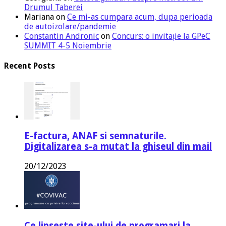
Drumul Taberei
Mariana
on
Ce mi-as cumpara acum, dupa perioada
de autoizolare/pandemie
Constantin Andronic
on
Concurs: o invitație la GPeC
SUMMIT 4-5 Noiembrie
Recent Posts
E-factura, ANAF si semnaturile.
Digitalizarea s-a mutat la ghiseul din mail
20/12/2023
Ce lipseste site-ului de programari la