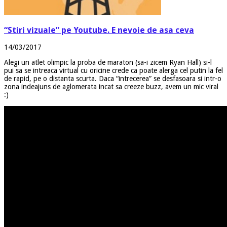
“Stiri vizuale” pe Youtube. E nevoie de asa ceva
14/03/2017
Alegi un atlet olimpic la proba de maraton (sa-i zicem Ryan Hall) si-l
pui sa se intreaca virtual cu oricine crede ca poate alerga cel putin la fel
de rapid, pe o distanta scurta. Daca “intrecerea” se desfasoara si intr-o
zona indeajuns de aglomerata incat sa creeze buzz, avem un mic viral
:)