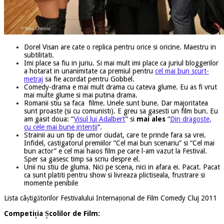
Dorel Visan are cate o replica pentru orice si oricine. Maestru in
subtilitati.
Imi place sa fiu in juriu. Si mai mult imi place ca juriul bloggerilor
a hotarat in unanimitate ca premiul pentru
cel mai bun scurt-
metraj
sa fie acordat pentru Gobbel.
Comedy-drama e mai mult drama cu cateva glume. Eu as fi vrut
mai multe glume si mai putina drama.
Romanii stiu sa faca filme. Unele sunt bune. Dar majoritatea
sunt proaste (si cu comunisti). E greu sa gasesti un film bun. Eu
am gasit doua: “
Visul lui Adalbert
” si
mai ales
“
Din dragoste,
cu cele mai bune intentii
“.
Strainii au un tip de umor ciudat, care te prinde fara sa vrei.
Infidel, castigatorul premiilor “Cel mai bun scenariu” si “Cel mai
bun actor” e cel mai haios film pe care l-am vazut la Festival.
Sper sa gasesc timp sa scriu despre el.
Unii nu stiu de gluma. Nici pe scena, nici in afara ei. Pacat. Pacat
ca sunt platiti pentru show si livreaza plictiseala, frustrare si
momente penibile
Lista câștigătorilor Festivalului Internațional de Film Comedy Cluj 2011
Competiția Școlilor de Film: