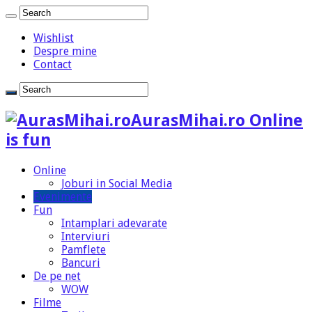
Wishlist
Despre mine
Contact
AurasMihai.ro Online
is fun
Online
Joburi in Social Media
Evenimente
Fun
Intamplari adevarate
Interviuri
Pamflete
Bancuri
De pe net
WOW
Filme