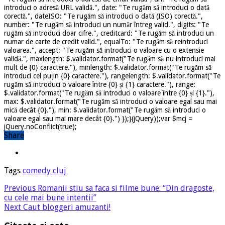
introduci o adresă URL validă.", date: "Te rugăm să introduci o dată
corectă.", dateISO: "Te rugăm să introduci o dată (ISO) corectă.",
number: "Te rugăm să introduci un număr întreg valid.", digits: "Te
rugăm să introduci doar cifre.", creditcard: "Te rugăm să introduci un
numar de carte de credit valid.", equalTo: "Te rugăm să reintroduci
valoarea.", accept: "Te rugăm să introduci o valoare cu o extensie
validă.", maxlength: $.validator.format("Te rugăm să nu introduci mai
mult de {0} caractere."), minlength: $.validator.format("Te rugăm să
introduci cel puțin {0} caractere."), rangelength: $.validator.format("Te
rugăm să introduci o valoare între {0} și {1} caractere."), range:
$.validator.format("Te rugăm să introduci o valoare între {0} și {1}."),
max: $.validator.format("Te rugăm să introduci o valoare egal sau mai
mică decât {0}."), min: $.validator.format("Te rugăm să introduci o
valoare egal sau mai mare decât {0}.") });}(jQuery));var $mcj =
jQuery.noConflict(true);
Share
Tags
comedy cluj
Previous
Romanii stiu sa faca si filme bune: “Din dragoste,
cu cele mai bune intentii”
Next
Caut bloggeri amuzanti!