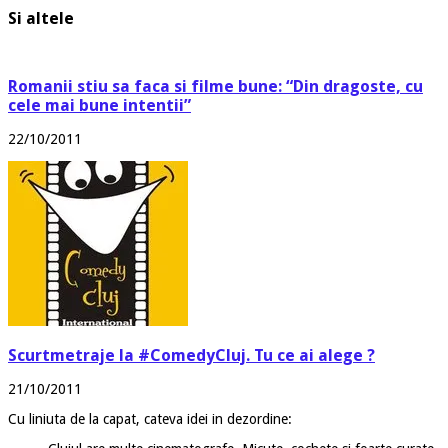
Si altele
Romanii stiu sa faca si filme bune: “Din dragoste, cu
cele mai bune intentii”
22/10/2011
Scurtmetraje la #ComedyCluj. Tu ce ai alege ?
21/10/2011
Cu liniuta de la capat, cateva idei in dezordine: