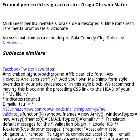
Premiul pentru întreaga activitate: Draga Olteanu Matei
Multumesc pentru invitatie si ocazia de a descoperi si filme romanesti
care merita promovate si vizionate
Au scris mai frumos ca mine despre Gala Comedy Cluj:
Raluxa
si
Nebuloasa
Subiecte similare
1
Facebook
Twitter
Newsletter
#mc_embed_signup{background:#fff; clear:left; font:14px
Helvetica,Arial,sans-serif; } /* Add your own Mailchimp form style
overrides in your site stylesheet or in this style block. We recommend
moving this block and the preceding CSS link to the HEAD of your
HTML file. */
*
indicates required
E-mailul tau ->
*
//s3.amazonaws.com/downloads.mailchimp.com/js/mc-
validate.js
(function($) {window.fnames = new Array(); window.ftypes =
new Array();fnames[0]='EMAIL';ftypes[0]='email'; /* * Translated
default messages for the $ validation plugin. * Locale: RO */
$.extend($.validator.messages, { required: "Acest câmp este
obligatoriu.", remote: "Te rugăm să completezi acest câmp.", email:
"Te rugăm să introduci o adresă de email validă", url: "Te rugăm sa