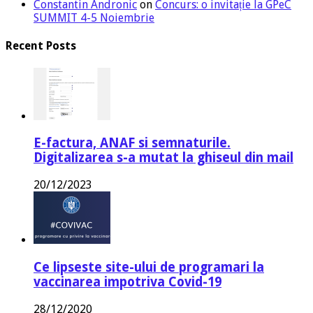
Constantin Andronic
on
Concurs: o invitație la GPeC
SUMMIT 4-5 Noiembrie
Recent Posts
E-factura, ANAF si semnaturile.
Digitalizarea s-a mutat la ghiseul din mail
20/12/2023
Ce lipseste site-ului de programari la
vaccinarea impotriva Covid-19
28/12/2020