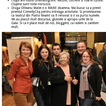
Clujul are multe cinematografe. Micute, cochete si foarte curate.
Clujenii sunt niste norocosi.
Draga Olteanu Matei e o MARE doamna. Ma bucur ca a primit
premiul ComedyCluj pentru intreaga activitate. Si promisiunea
ca teatrul din Piatra Neamt va fi renovat si ii va purta numele.
Mi-au placut mult discursul, glumele si apropo-urile de la
Gala. Si ca ii place mult de noi, bloggerii, ca radem si zambim
mult.