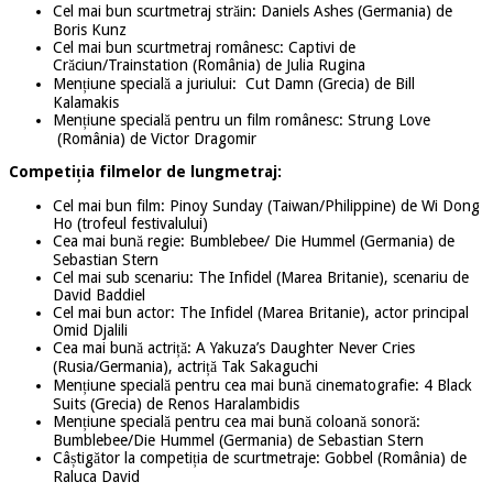
Cel mai bun scurtmetraj străin: Daniels Ashes (Germania) de
Boris Kunz
Cel mai bun scurtmetraj românesc: Captivi de
Crăciun/Trainstation (România) de Julia Rugina
Mențiune specială a juriului: Cut Damn (Grecia) de Bill
Kalamakis
Mențiune specială pentru un film românesc: Strung Love
(România) de Victor Dragomir
Competiția filmelor de lungmetraj:
Cel mai bun film: Pinoy Sunday (Taiwan/Philippine) de Wi Dong
Ho (trofeul festivalului)
Cea mai bună regie: Bumblebee/ Die Hummel (Germania) de
Sebastian Stern
Cel mai sub scenariu: The Infidel (Marea Britanie), scenariu de
David Baddiel
Cel mai bun actor: The Infidel (Marea Britanie), actor principal
Omid Djalili
Cea mai bună actriță: A Yakuza’s Daughter Never Cries
(Rusia/Germania), actriță Tak Sakaguchi
Mențiune specială pentru cea mai bună cinematografie: 4 Black
Suits (Grecia) de Renos Haralambidis
Mențiune specială pentru cea mai bună coloană sonoră:
Bumblebee/Die Hummel (Germania) de Sebastian Stern
Câștigător la competiția de scurtmetraje: Gobbel (România) de
Raluca David