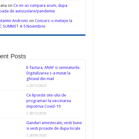
iana
on
Ce mi-as cumpara acum, dupa
oada de autoizolare/pandemie
tantin Andronic
on
Concurs: o invitație la
C SUMMIT 4-5 Noiembrie
ent Posts
E-factura, ANAF si semnaturile.
Digitalizarea s-a mutat la
ghiseul din mail
20/12/2023
Ce lipseste site-ului de
programari la vaccinarea
impotriva Covid-19
28/12/2020
Ganduri amestecate, vesti bune
si vesti proaste de dupa locale
28/09/2020