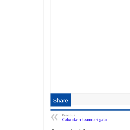
Share
Previous
Colorata-n toamna-i gata