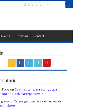
Diverse
Intrebari
Contact
al
entarii
ut Popa
on
Ce mi-as cumpara acum, dupa
oada de autoizolare/pandemie
rgiana
on
Cateva ganduri despre metroul din
ul Taberei