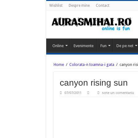
Wishlist
Despre mine
Contact
Online
Evenimente
Fun
De pe net
Home
/
Colorata-n toamna-i gata
/
canyon ris
canyon rising sun
07/07/2011
scrie un comentariu