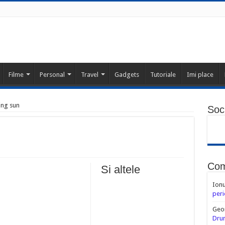
Filme
Personal
Travel
Gadgets
Tutoriale
Imi place
ing sun
Soci
Com
Si altele
Ion
peri
Geo
Drum