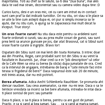
majoritatea. Toti au chef sa te salute, sa-ti dea “ziua buna”, mai ales
daca te vad mai strain, dezorientat sau cu camera video dupa tine :D
Curios lucru, desi e un oras mic, cei cu care am intrat eu in contact
sunt cam praf la dat indicatii turistilor. Ori nu stiu, ori stau si le place sa
se uite la tine cum astepti dupa ei, ori pur si simplu incearca sa te
ajute, dar nu stiu cum, si ajung sa te zapaceasca mai mult decat la
inceput. True story!
Un oras foarte curat!
Nu stiu daca este pentru ca ardelenii sunt
foarte ordonati si curati, sau au prea multe cosuri de gunoi, sau sunt
prea lenti sa arunce gunoaie pe jos, dar atat Brasovul, cat si Sibiul sunt
orase foarte curate si ingrijite. Bravo lor!
Ospatarii din Sibiu sunt cei mai lenti din toata Romania. Ii intrec doar
aia din Piranha, Regie, care probabil sunt tot din Sibiu si au venit la
facultate in Bucuresti. Jur, chiar cred ca e in “job description”-ul celor
de la Cafe Wien sa vina cu berea (la sticla) dupa jumatate de ora. Cred
ca la interviul de angajare, intrebarea de baraj e “cate minute faci intre
terasa si frigiderul de bere?” Daca raspunsul este sub 20 de minute,
esti trimis acasa, clar nu esti potrivit.
Berea afumata.
Adica Aecht Schlenkerla Rauchbier. Se pronunta aht
slencar raucbier. Sau ceva asemanator, ca mie nu-mi iese. Daca o sa te
tenteze vreodata sa incerci sa bei bere afumata, intreaba-te intai daca-
ti place soriciul de porc sau jumarile
Daca-ti place, o sa-ti placa si berea, pentru ca are gust de jumari.
Practic, e ca si cand ai bea jumari. Sau … ca si cand ai manca jumari,