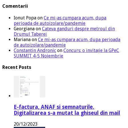
Comentarii
Ionut Popa
on
Ce mi-as cumpara acum, dupa
perioada de autoizolare/pandemie
Georgiana
on
Cateva ganduri despre metroul din
Drumul Taberei
Mariana
on
Ce mi-as cumpara acum, dupa perioada
de autoizolare/pandemie
Constantin Andronic
on
Concurs: o invitație la GPeC
SUMMIT 4-5 Noiembrie
Recent Posts
E-factura, ANAF si semnaturile.
Digitalizarea s-a mutat la ghiseul din mail
20/12/2023