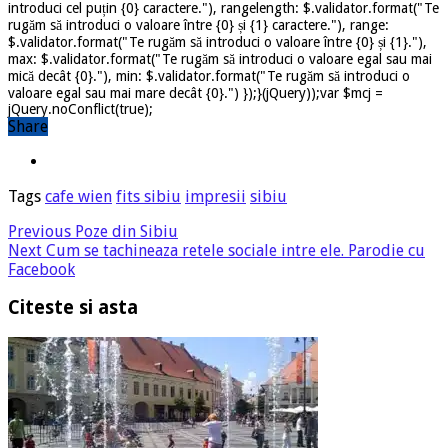
introduci cel puțin {0} caractere."), rangelength: $.validator.format("Te
rugăm să introduci o valoare între {0} și {1} caractere."), range:
$.validator.format("Te rugăm să introduci o valoare între {0} și {1}."),
max: $.validator.format("Te rugăm să introduci o valoare egal sau mai
mică decât {0}."), min: $.validator.format("Te rugăm să introduci o
valoare egal sau mai mare decât {0}.") });}(jQuery));var $mcj =
jQuery.noConflict(true);
Share
Tags
cafe wien
fits sibiu
impresii
sibiu
Previous
Poze din Sibiu
Next
Cum se tachineaza retele sociale intre ele. Parodie cu
Facebook
Citeste si asta