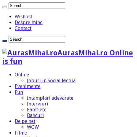
Wishlist
Despre mine
Contact
AurasMihai.ro Online
is fun
Online
Joburi in Social Media
Evenimente
Fun
Intamplari adevarate
Interviuri
Pamflete
Bancuri
De pe net
WOW
Filme