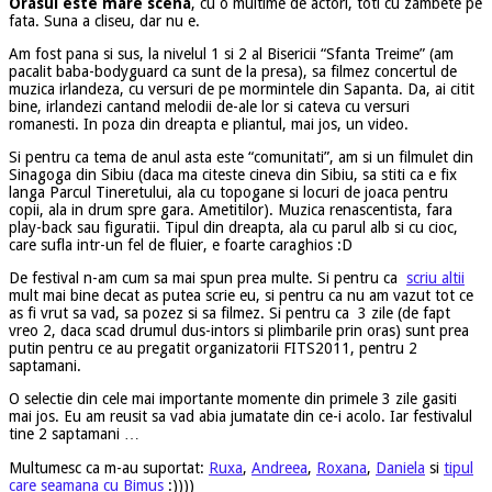
Orasul este mare scena
, cu o multime de actori, toti cu zambete pe
fata. Suna a cliseu, dar nu e.
Am fost pana si sus, la nivelul 1 si 2 al Bisericii “Sfanta Treime” (am
pacalit baba-bodyguard ca sunt de la presa), sa filmez concertul de
muzica irlandeza, cu versuri de pe mormintele din Sapanta. Da, ai citit
bine, irlandezi cantand melodii de-ale lor si cateva cu versuri
romanesti. In poza din dreapta e pliantul, mai jos, un video.
Si pentru ca tema de anul asta este “comunitati”, am si un filmulet din
Sinagoga din Sibiu (daca ma citeste cineva din Sibiu, sa stiti ca e fix
langa Parcul Tineretului, ala cu topogane si locuri de joaca pentru
copii, ala in drum spre gara. Ametitilor). Muzica renascentista, fara
play-back sau figuratii. Tipul din dreapta, ala cu parul alb si cu cioc,
care sufla intr-un fel de fluier, e foarte caraghios :D
De festival n-am cum sa mai spun prea multe. Si pentru ca
scriu altii
mult mai bine decat as putea scrie eu, si pentru ca nu am vazut tot ce
as fi vrut sa vad, sa pozez si sa filmez. Si pentru ca 3 zile (de fapt
vreo 2, daca scad drumul dus-intors si plimbarile prin oras) sunt prea
putin pentru ce au pregatit organizatorii FITS2011, pentru 2
saptamani.
O selectie din cele mai importante momente din primele 3 zile gasiti
mai jos. Eu am reusit sa vad abia jumatate din ce-i acolo. Iar festivalul
tine 2 saptamani …
Multumesc ca m-au suportat:
Ruxa
,
Andreea
,
Roxana
,
Daniela
si
tipul
care seamana cu Bimus
:))))