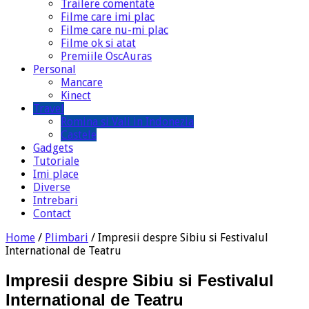
Trailere comentate
Filme care imi plac
Filme care nu-mi plac
Filme ok si atat
Premiile OscAuras
Personal
Mancare
Kinect
Travel
Romina si Vali in Indonezia
Castele
Gadgets
Tutoriale
Imi place
Diverse
Intrebari
Contact
Home
/
Plimbari
/
Impresii despre Sibiu si Festivalul
International de Teatru
Impresii despre Sibiu si Festivalul
International de Teatru