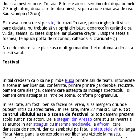
doar ca mesteci bere. Tot aia. E foarte aiurea sentimentul dupa primele
2-3 inghitituri, dupa care te obisnuiesti, si parca nu e chiar asa de rea.
Sau scumpa (12ron).
E fix asa cum scrie si pe
site
, “in cazul în care, prima înghiţitură vi se
pare ciudată, nu trebuie să vă opriţi din băut, deoarece în curând o să
vă daţi seama, că setea dispare, iar plăcerea creşte” . Dispare setea si
foamea, te apuca pofta de cozonaci, caltabosi si craciunite :))
Nu e de mirare ca le place asa mult germanilor, bei o afumata din asta
si esti satul.
Festival
Initial credeam ca o sa ne plimbe
Ruxa
printre sali de teatru intunecate
si scene in aer liber sau conferinte, printre printre garderobe, recuzite,
oameni care alearga, oameni care asteapta sa inceapa spectacolul, si
oameni care asteapta sa intre pe scena, conform programului.
In realitate, am fost liberi sa facem ce vrem, si sa mergem oriunde
puteam intra cu acreditarea . In realitate, intre 27 mai si 5 iunie,
tot
centrul Sibiului este o scena de festival.
Si toti oamenii prezenti
acolo sunt niste actori. De la
stegarii din Arezzo
care stiu sa invarta si
sa arunce in aer
steaguri cu insemne medievale
, la
africanii
care
danseaza de nebuni, dar cu zambetul pe fata, la
statuetele vii
de langa
Piata Mare, pana la concertele in aer liber sau vizitele la muzeu.