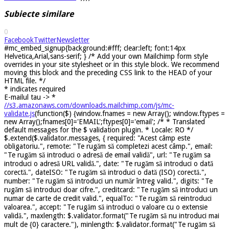
Subiecte similare
0
Facebook
Twitter
Newsletter
#mc_embed_signup{background:#fff; clear:left; font:14px
Helvetica,Arial,sans-serif; } /* Add your own Mailchimp form style
overrides in your site stylesheet or in this style block. We recommend
moving this block and the preceding CSS link to the HEAD of your
HTML file. */
*
indicates required
E-mailul tau ->
*
//s3.amazonaws.com/downloads.mailchimp.com/js/mc-
validate.js
(function($) {window.fnames = new Array(); window.ftypes =
new Array();fnames[0]='EMAIL';ftypes[0]='email'; /* * Translated
default messages for the $ validation plugin. * Locale: RO */
$.extend($.validator.messages, { required: "Acest câmp este
obligatoriu.", remote: "Te rugăm să completezi acest câmp.", email:
"Te rugăm să introduci o adresă de email validă", url: "Te rugăm sa
introduci o adresă URL validă.", date: "Te rugăm să introduci o dată
corectă.", dateISO: "Te rugăm să introduci o dată (ISO) corectă.",
number: "Te rugăm să introduci un număr întreg valid.", digits: "Te
rugăm să introduci doar cifre.", creditcard: "Te rugăm să introduci un
numar de carte de credit valid.", equalTo: "Te rugăm să reintroduci
valoarea.", accept: "Te rugăm să introduci o valoare cu o extensie
validă.", maxlength: $.validator.format("Te rugăm să nu introduci mai
mult de {0} caractere."), minlength: $.validator.format("Te rugăm să