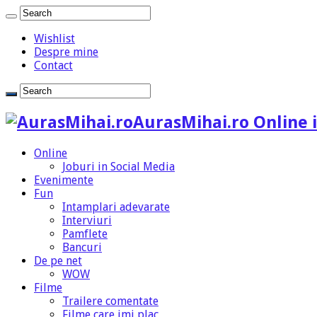
Wishlist
Despre mine
Contact
AurasMihai.ro Online i
Online
Joburi in Social Media
Evenimente
Fun
Intamplari adevarate
Interviuri
Pamflete
Bancuri
De pe net
WOW
Filme
Trailere comentate
Filme care imi plac