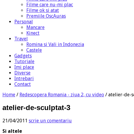
Filme care nu-mi plac
Filme ok si atat
Premiile OscAuras
Personal
Mancare
Kinect
Travel
Romina si Vali in Indonezia
Castele
Gadgets
Tutoriale
Imi place
Diverse
Intrebari
Contact
Home
/
Redescopera Romania - ziua 2, cu video
/
atelier-de-
atelier-de-sculptat-3
21/04/2011
scrie un comentariu
Si altele