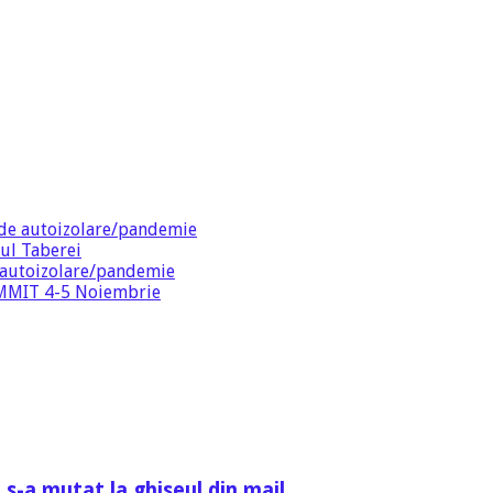
de autoizolare/pandemie
ul Taberei
 autoizolare/pandemie
SUMMIT 4-5 Noiembrie
 s-a mutat la ghiseul din mail