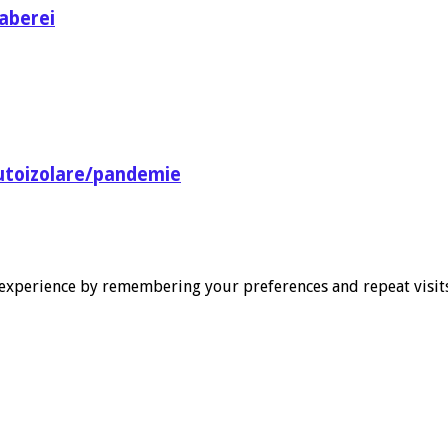
aberei
utoizolare/pandemie
experience by remembering your preferences and repeat visits. 