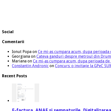
Social
Comentarii
Ionut Popa
on
Ce mi-as cumpara acum, dupa perioada 
Georgiana
on
Cateva ganduri despre metroul din Drum
Mariana
on
Ce mi-as cumpara acum, dupa perioada de
Constantin Andronic
on
Concurs: o invitație la GPeC 
Recent Posts
E-factura, ANAF si semnaturile. Digitalizarea