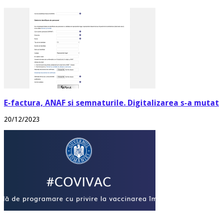
E-factura, ANAF si semnaturile. Digitalizarea s-a mutat 
20/12/2023