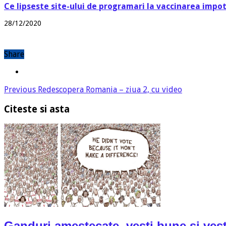
Ce lipseste site-ului de programari la vaccinarea impo
28/12/2020
Share
Previous
Redescopera Romania – ziua 2, cu video
Citeste si asta
Ganduri amestecate, vesti bune si vest