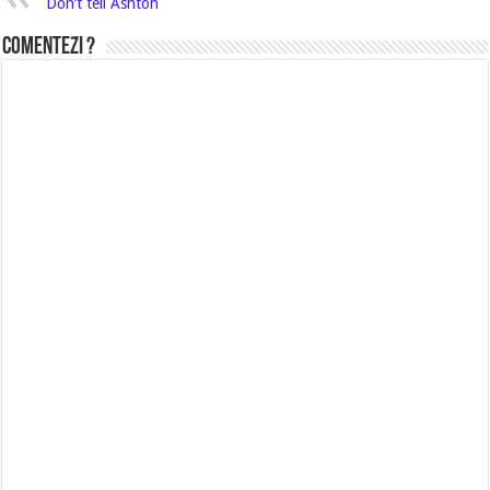
Don’t tell Ashton
Comentezi ?