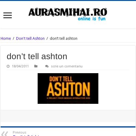
Home
/
Don't tell Ashton
/
don’t tell ashton
don’t tell ashton
18/04/2011
scrie un comentariu
Previous