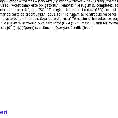
on($) {window.fnames = new Array(); window.ftypes = new Array();fnames[0
uired: "Acest câmp este obligatoriu.", remote: "Te rugăm să completezi ace
ci o dată corectă.", dateISO: "Te rugăm să introduci o dată (ISO) corectă.
mar de carte de credit valid.", equalTo: "Te rugăm să reintroduci valoarea.
caractere."), minlength: $.validator.format("Te rugăm să introduci cel puț
t("Te rugăm să introduci o valoare între {0} și {1}."), max: $.validator.for
ât {0}.") });}(jQuery));var $mcj = jQuery.noConflict(true);
eri