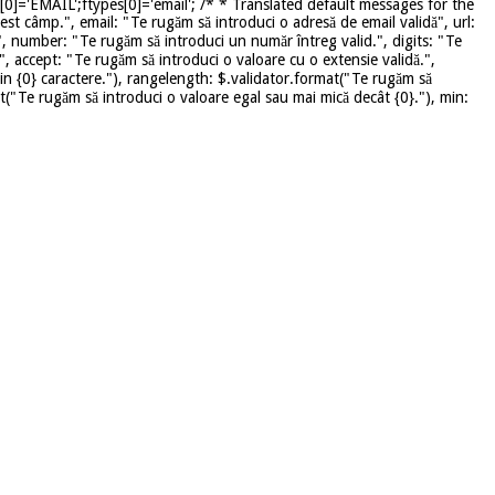
]='EMAIL';ftypes[0]='email'; /* * Translated default messages for the
st câmp.", email: "Te rugăm să introduci o adresă de email validă", url:
", number: "Te rugăm să introduci un număr întreg valid.", digits: "Te
", accept: "Te rugăm să introduci o valoare cu o extensie validă.",
in {0} caractere."), rangelength: $.validator.format("Te rugăm să
mat("Te rugăm să introduci o valoare egal sau mai mică decât {0}."), min: