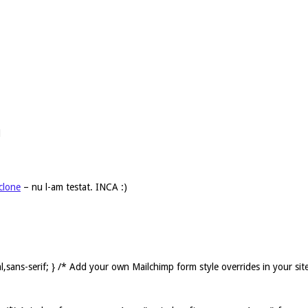
d
clone
– nu l-am testat. INCA :)
,sans-serif; } /* Add your own Mailchimp form style overrides in your sit