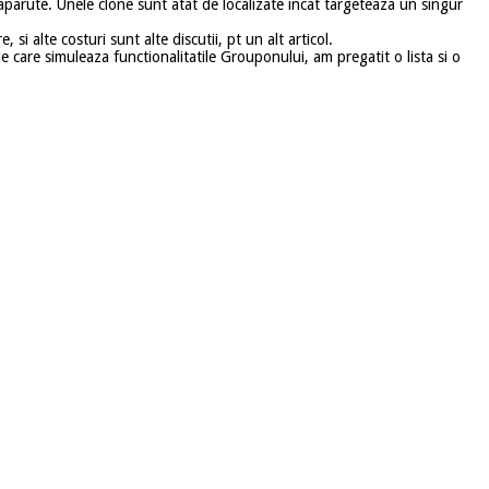
aparute. Unele clone sunt atat de localizate incat targeteaza un singur
, si alte costuri sunt alte discutii, pt un alt articol.
e care simuleaza functionalitatile Grouponului, am pregatit o lista si o