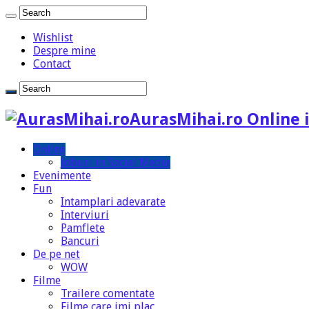
Wishlist
Despre mine
Contact
AurasMihai.ro Online i
Online
Joburi in Social Media
Evenimente
Fun
Intamplari adevarate
Interviuri
Pamflete
Bancuri
De pe net
WOW
Filme
Trailere comentate
Filme care imi plac