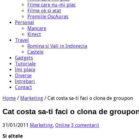
Filme care nu-mi plac
Filme ok si atat
Premiile OscAuras
Personal
Mancare
Kinect
Travel
Romina si Vali in Indonezia
Castele
Gadgets
Tutoriale
Imi place
Diverse
Intrebari
Contact
Home
/
Marketing
/
Cat costa sa-ti faci o clona de groupon
Cat costa sa-ti faci o clona de groupo
31/01/2011
Marketing
,
Online
3 comentarii
Si altele