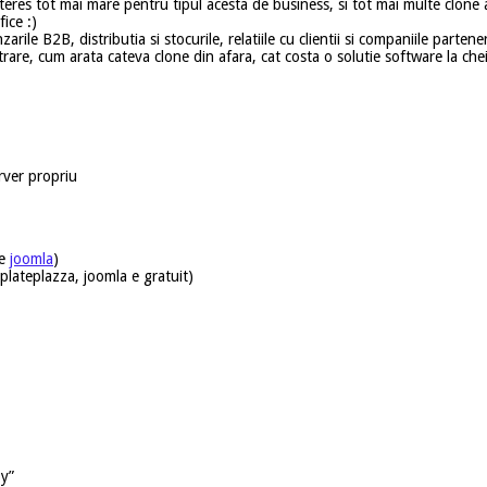
teres tot mai mare pentru tipul acesta de business, si tot mai multe clone 
fice :)
zarile B2B, distributia si stocurile, relatiile cu clientii si companiile partenere
are, cum arata cateva clone din afara, cat costa o solutie software la chei
rver propriu
de
joomla
)
lateplazza, joomla e gratuit)
by”