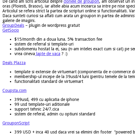
De cand am scris articolul despre
clonele de groupon
, am observat un in
oras (Ploiesti, Brasov), iar altele abia acum incearca sa intre pe nise speci
Articolul se refera strict la partea de scripturi online si functionalitati. Van
Daca sunteti curiosi sa aflati cum arata un groupon in partea de administr
galerie de imagini.
GroupDeals
– plugin de wordpress gratuit
GetSocio
$15/month din a doua luna. 5% transaction fee
sistem de referral si template-uri
subdomeniu hostat la ei, sau (n-am inteles exact cum si cat) pe se
vrea cineva
lapte de vaca
? :)
Deals Plazza
template si extensie de virtuemart (componenta de e-commerce 
membership-ul incepe de la 39usd/4 luni (pentru temele de la temp
functionalitati standard de virtuemart
Coupsta.com
399usd, 499 cu aplicatia de iphone
99 usd template-uri aditionale
support tehnic 24/7.cica
sistem de referal, admin cu optiuni standard
GrouponScript
399 USD + inca 40 usd daca vrei sa elimini din footer “powered 