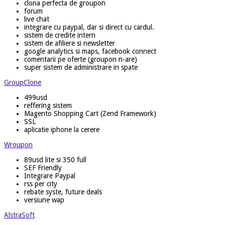
clona perfecta de groupon
forum
live chat
integrare cu paypal, dar si direct cu cardul.
sistem de credite intern
sistem de afiliere si newsletter
google analytics si maps, facebook connect
comentarii pe oferte (groupon n-are)
super sistem de administrare in spate
GroupClone
499usd
reffering sistem
Magento Shopping Cart (Zend Framework)
SSL
aplicatie iphone la cerere
Wroupon
89usd lite si 350 full
SEF Friendly
Integrare Paypal
rss per city
rebate syste, future deals
versiune wap
AlstraSoft