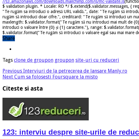
//s3.amazonaws.com/downloads.mailchimp.com/js/mc-validate.js
(functi
$ validation plugin. * Locale: RO */ $.extend($.validator.messages, { req
"Te rugăm sa introduci o adresă URL validă.", date: "Te rugăm să introdu
rugăm să introduci doar cifre.", creditcard: "Te rugăm să introduci un nu
maxlength: $.validator.format("Te rugăm să nu introduci mai mult de {0} 
introduci o valoare între {0} și {1} caractere."), range: $.validator.forma
$.validator.format("Te rugăm să introduci o valoare egal sau mai mare dec
Share
Tags
clone de groupon
groupon
site-uri cu reduceri
Previous
Interviuri de la petrecerea de lansare Manly.ro
Next
Cum sa folosesti Foursquare la misto
Citeste si asta
123: interviu despre site-urile de reduc