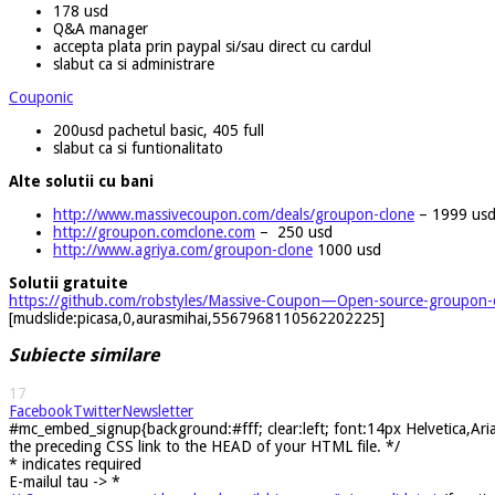
178 usd
Q&A manager
accepta plata prin paypal si/sau direct cu cardul
slabut ca si administrare
Couponic
200usd pachetul basic, 405 full
slabut ca si funtionalitato
Alte solutii cu bani
http://www.massivecoupon.com/deals/groupon-clone
– 1999 us
http://groupon.comclone.com
– 250 usd
http://www.agriya.com/groupon-clone
1000 usd
Solutii gratuite
https://github.com/robstyles/Massive-Coupon—Open-source-groupon-
[mudslide:picasa,0,aurasmihai,5567968110562202225]
Subiecte similare
17
Facebook
Twitter
Newsletter
#mc_embed_signup{background:#fff; clear:left; font:14px Helvetica,Arial
the preceding CSS link to the HEAD of your HTML file. */
*
indicates required
E-mailul tau ->
*