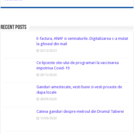
Recent Posts
E-factura, ANAF si semnaturile. Digitalizarea s-a mutat
la ghiseul din mail
20/12/2023
Ce lipseste site-ului de programari la vaccinarea
impotriva Covid-19
28/12/2020
Ganduri amestecate, vesti bune si vesti proaste de
dupa locale
28/09/2020
Cateva ganduri despre metroul din Drumul Taberei
15/09/2020