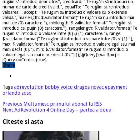
rugăm să introduci doar cifre.", creditcard: "Te rugăm să introduci un
numar de carte de credit valid.", equalTo: "Te rugăm să reintroduci
valoarea.", accept: "Te rugăm să introduci o valoare cu o extensie
validă.", maxlength: $.validator.format("Te rugăm să nu introduci mai
mult de {0} caractere."), minlength: $.validator.format("Te rugăm să
introduci cel puțin {0} caractere."), rangelength: $.validator.format("Te
rugăm să introduci o valoare între {0} și {1} caractere."), range:
$.validator.format("Te rugăm să introduci o valoare între {0} și {1}."),
max: $.validator.format("Te rugăm să introduci o valoare egal sau mai
mică decât {0}."), min: $.validator.format("Te rugăm să introduci o
valoare egal sau mai mare decât {0}.") });}(jQuery));var $mcj =
jQuery.noConflict(true);
Share
Tags
adrevolution
bobby voicu
dragos novac
epayment
orlando
zoso
Previous
Multumesc primului abonat la RSS
Next
AdRevolution 4 Online Day – partea a doua
Citeste si asta