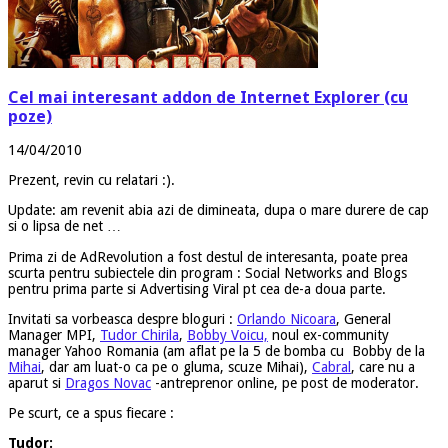
Cel mai interesant addon de Internet Explorer (cu
poze)
14/04/2010
Prezent, revin cu relatari :).
Update: am revenit abia azi de dimineata, dupa o mare durere de cap
si o lipsa de net …
Prima zi de AdRevolution a fost destul de interesanta, poate prea
scurta pentru subiectele din program : Social Networks and Blogs
pentru prima parte si Advertising Viral pt cea de-a doua parte.
Invitati sa vorbeasca despre bloguri :
Orlando Nicoara
, General
Manager MPI,
Tudor Chirila
,
Bobby Voicu,
noul ex-community
manager Yahoo Romania (am aflat pe la 5 de bomba cu Bobby de la
Mihai
, dar am luat-o ca pe o gluma, scuze Mihai),
Cabral
, care nu a
aparut si
Dragos Novac
-antreprenor online, pe post de moderator.
Pe scurt, ce a spus fiecare :
Tudor: