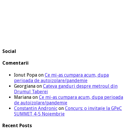
Social
Comentarii
Ionut Popa
on
Ce mi-as cumpara acum, dupa
perioada de autoizolare/pandemie
Georgiana
on
Cateva ganduri despre metroul din
Drumul Taberei
Mariana
on
Ce mi-as cumpara acum, dupa perioada
de autoizolare/pandemie
Constantin Andronic
on
Concurs: o invitație la GPeC
SUMMIT 4-5 Noiembrie
Recent Posts