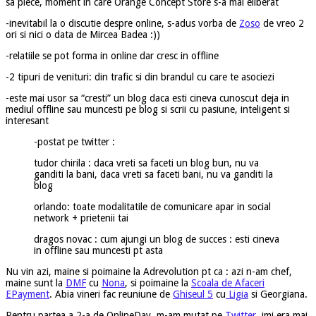
sa plece, moment in care Orange Concept Store s-a mai eliberat
-inevitabil la o discutie despre online, s-adus vorba de
Zoso
de vreo 2
ori si nici o data de Mircea Badea :))
-relatiile se pot forma in online dar cresc in offline
-2 tipuri de venituri: din trafic si din brandul cu care te asociezi
-este mai usor sa “cresti” un blog daca esti cineva cunoscut deja in
mediul offline sau muncesti pe blog si scrii cu pasiune, inteligent si
interesant
-postat pe twitter :
tudor chirila : daca vreti sa faceti un blog bun, nu va
ganditi la bani, daca vreti sa faceti bani, nu va ganditi la
blog
orlando: toate modalitatile de comunicare apar in social
network + prietenii tai
dragos novac : cum ajungi un blog de succes : esti cineva
in offline sau muncesti pt asta
Nu vin azi, maine si poimaine la Adrevolution pt ca : azi n-am chef,
maine sunt la
DMF
cu
Nona
, si poimaine la
Scoala de Afaceri
EPayment
. Abia vineri fac reuniune de
Ghiseul 5
cu
Ligia
si Georgiana.
Pentru partea a 2-a de OnlineDay, m-am mutat pe
Twitter
, imi era mai