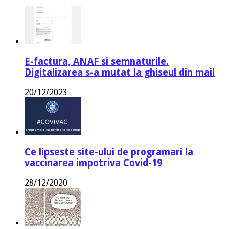
E-factura, ANAF si semnaturile.
Digitalizarea s-a mutat la ghiseul din mail
20/12/2023
Ce lipseste site-ului de programari la
vaccinarea impotriva Covid-19
28/12/2020