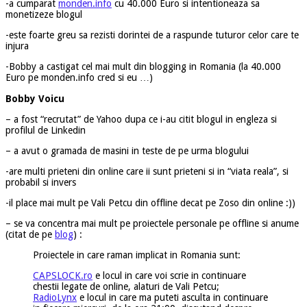
-a cumparat
monden.info
cu 40.000 Euro si intentioneaza sa
monetizeze blogul
-este foarte greu sa rezisti dorintei de a raspunde tuturor celor care te
injura
-Bobby a castigat cel mai mult din blogging in Romania (la 40.000
Euro pe monden.info cred si eu …)
Bobby Voicu
– a fost “recrutat” de Yahoo dupa ce i-au citit blogul in engleza si
profilul de Linkedin
– a avut o gramada de masini in teste de pe urma blogului
-are multi prieteni din online care ii sunt prieteni si in “viata reala”, si
probabil si invers
-il place mai mult pe Vali Petcu din offline decat pe Zoso din online :))
– se va concentra mai mult pe proiectele personale pe offline si anume
(citat de pe
blog
) :
Proiectele in care raman implicat in Romania sunt:
CAPSLOCK.ro
e locul in care voi scrie in continuare
chestii legate de online, alaturi de Vali Petcu;
RadioLynx
e locul in care ma puteti asculta in continuare