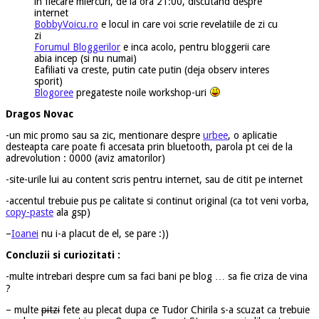
in fiecare miercuri, de la ora 21:00, discutand despre
internet
BobbyVoicu.ro
e locul in care voi scrie revelatiile de zi cu
zi
Forumul Bloggerilor
e inca acolo, pentru bloggerii care
abia incep (si nu numai)
Eafiliati va creste, putin cate putin (deja observ interes
sporit)
Blogoree
pregateste noile workshop-uri
Dragos Novac
-un mic promo sau sa zic, mentionare despre
urbee
, o aplicatie
desteapta care poate fi accesata prin bluetooth, parola pt cei de la
adrevolution : 0000 (aviz amatorilor)
-site-urile lui au content scris pentru internet, sau de citit pe internet
-accentul trebuie pus pe calitate si continut original (ca tot veni vorba,
copy-paste
ala gsp)
–
Ioanei
nu i-a placut de el, se pare :))
Concluzii si curiozitati :
-multe intrebari despre cum sa faci bani pe blog … sa fie criza de vina
?
– multe
pitzi
fete au plecat dupa ce Tudor Chirila s-a scuzat ca trebuie