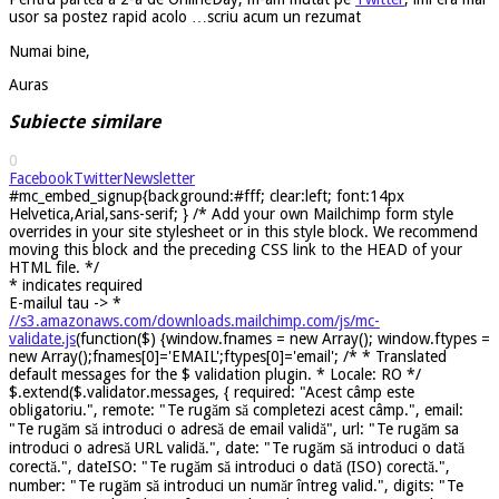
usor sa postez rapid acolo …scriu acum un rezumat
Numai bine,
Auras
Subiecte similare
0
Facebook
Twitter
Newsletter
#mc_embed_signup{background:#fff; clear:left; font:14px
Helvetica,Arial,sans-serif; } /* Add your own Mailchimp form style
overrides in your site stylesheet or in this style block. We recommend
moving this block and the preceding CSS link to the HEAD of your
HTML file. */
*
indicates required
E-mailul tau ->
*
//s3.amazonaws.com/downloads.mailchimp.com/js/mc-
validate.js
(function($) {window.fnames = new Array(); window.ftypes =
new Array();fnames[0]='EMAIL';ftypes[0]='email'; /* * Translated
default messages for the $ validation plugin. * Locale: RO */
$.extend($.validator.messages, { required: "Acest câmp este
obligatoriu.", remote: "Te rugăm să completezi acest câmp.", email:
"Te rugăm să introduci o adresă de email validă", url: "Te rugăm sa
introduci o adresă URL validă.", date: "Te rugăm să introduci o dată
corectă.", dateISO: "Te rugăm să introduci o dată (ISO) corectă.",
number: "Te rugăm să introduci un număr întreg valid.", digits: "Te