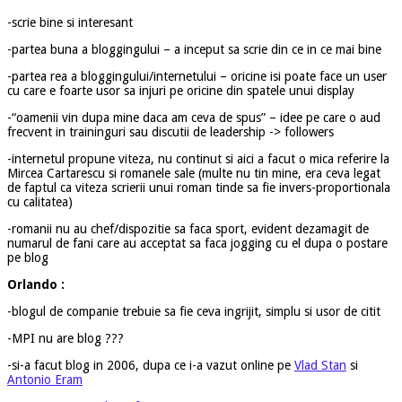
-scrie bine si interesant
-partea buna a bloggingului – a inceput sa scrie din ce in ce mai bine
-partea rea a bloggingului/internetului – oricine isi poate face un user
cu care e foarte usor sa injuri pe oricine din spatele unui display
-“oamenii vin dupa mine daca am ceva de spus” – idee pe care o aud
frecvent in traininguri sau discutii de leadership -> followers
-internetul propune viteza, nu continut si aici a facut o mica referire la
Mircea Cartarescu si romanele sale (multe nu tin mine, era ceva legat
de faptul ca viteza scrierii unui roman tinde sa fie invers-proportionala
cu calitatea)
-romanii nu au chef/dispozitie sa faca sport, evident dezamagit de
numarul de fani care au acceptat sa faca jogging cu el dupa o postare
pe blog
Orlando :
-blogul de companie trebuie sa fie ceva ingrijit, simplu si usor de citit
-MPI nu are blog ???
-si-a facut blog in 2006, dupa ce i-a vazut online pe
Vlad Stan
si
Antonio Eram