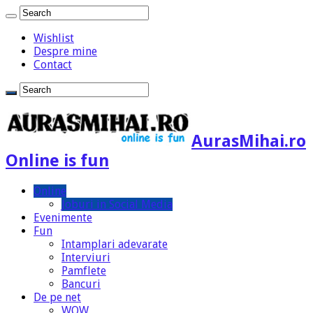
Wishlist
Despre mine
Contact
AurasMihai.ro
Online is fun
Online
Joburi in Social Media
Evenimente
Fun
Intamplari adevarate
Interviuri
Pamflete
Bancuri
De pe net
WOW