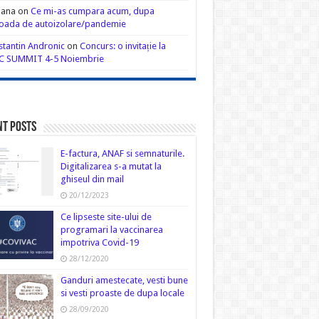
iana
on
Ce mi-as cumpara acum, dupa
oada de autoizolare/pandemie
tantin Andronic
on
Concurs: o invitație la
C SUMMIT 4-5 Noiembrie
nt Posts
E-factura, ANAF si semnaturile.
Digitalizarea s-a mutat la
ghiseul din mail
20/12/2023
Ce lipseste site-ului de
programari la vaccinarea
impotriva Covid-19
28/12/2020
Ganduri amestecate, vesti bune
si vesti proaste de dupa locale
28/09/2020