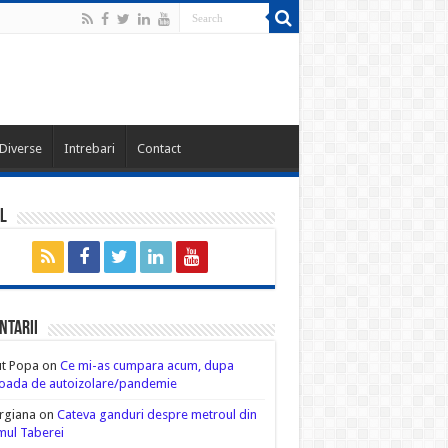
Diverse
Intrebari
Contact
l
ntarii
ut Popa
on
Ce mi-as cumpara acum, dupa
oada de autoizolare/pandemie
rgiana
on
Cateva ganduri despre metroul din
ul Taberei