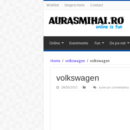
Wishlist
Despre mine
Contact
Online
Evenimente
Fun
De pe net
Home
/
volkswagen
/
volkswagen
volkswagen
28/05/2012
scrie un comentariu