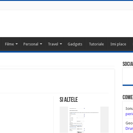
Filme
Personal
Travel
Gadgets
Tutoriale
Imi place
Socia
Come
Si altele
Ion
peri
Geo
Drum