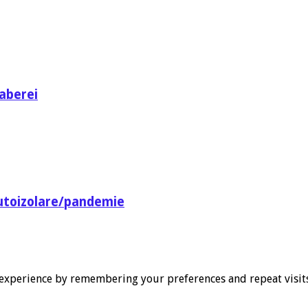
aberei
utoizolare/pandemie
experience by remembering your preferences and repeat visits. 