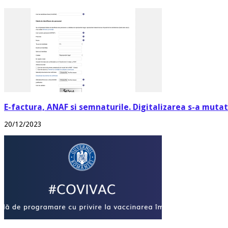
E-factura, ANAF si semnaturile. Digitalizarea s-a mutat 
20/12/2023