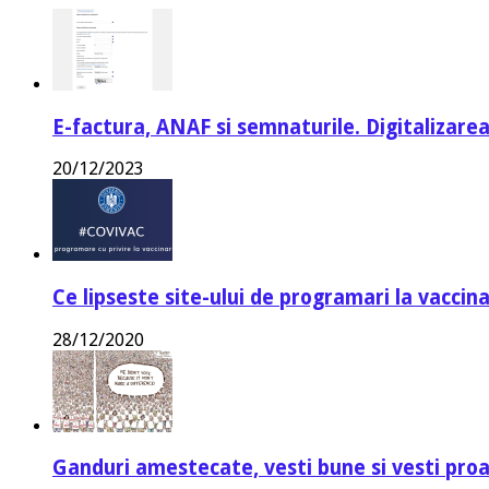
E-factura, ANAF si semnaturile. Digitalizarea
20/12/2023
Ce lipseste site-ului de programari la vaccin
28/12/2020
Ganduri amestecate, vesti bune si vesti proa