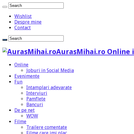
Wishlist
Despre mine
Contact
AurasMihai.ro Online i
Online
Joburi in Social Media
Evenimente
Fun
Intamplari adevarate
Interviuri
Pamflete
Bancuri
De pe net
WOW
Filme
Trailere comentate
Filme care imi plac