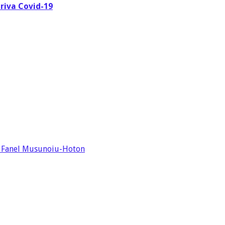
triva Covid-19
 © Fanel Musunoiu-Hoton