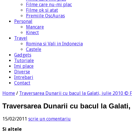
Filme care nu-mi plac
Filme ok si atat
Premiile OscAuras
Personal
Mancare
Kinect
Travel
Romina si Vali in Indonezia
Castele
Gadgets
Tutoriale
Imi place
Diverse
Intrebari
Contact
Home
/
Traversarea Dunarii cu bacul la Galati, iulie 2010 
Traversarea Dunarii cu bacul la Galati
15/02/2011
scrie un comentariu
Si altele