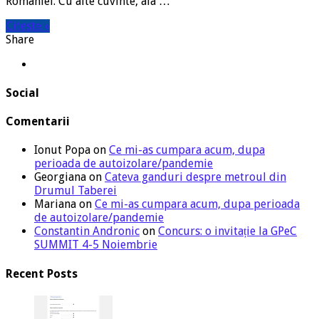
României. Cu alte cuvinte, ala …
Citeste »
Share
Social
Comentarii
Ionut Popa
on
Ce mi-as cumpara acum, dupa
perioada de autoizolare/pandemie
Georgiana
on
Cateva ganduri despre metroul din
Drumul Taberei
Mariana
on
Ce mi-as cumpara acum, dupa perioada
de autoizolare/pandemie
Constantin Andronic
on
Concurs: o invitație la GPeC
SUMMIT 4-5 Noiembrie
Recent Posts