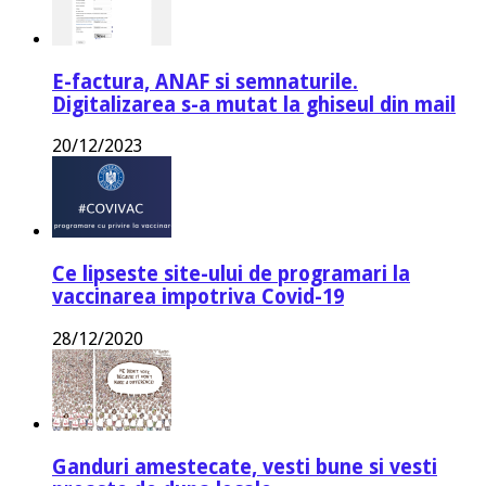
E-factura, ANAF si semnaturile.
Digitalizarea s-a mutat la ghiseul din mail
20/12/2023
Ce lipseste site-ului de programari la
vaccinarea impotriva Covid-19
28/12/2020
Ganduri amestecate, vesti bune si vesti