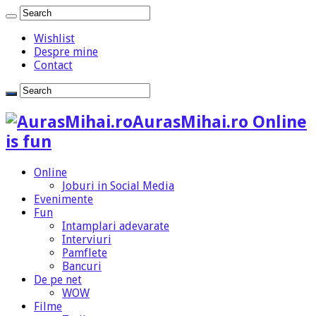
Wishlist
Despre mine
Contact
AurasMihai.ro Online
is fun
Online
Joburi in Social Media
Evenimente
Fun
Intamplari adevarate
Interviuri
Pamflete
Bancuri
De pe net
WOW
Filme