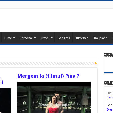
Filme
Personal
Travel
Gadgets
Tutoriale
Imi place
Socia
,
Mergem la (filmul) Pina ?
ii
Come
Ion
peri
Geo
Drum