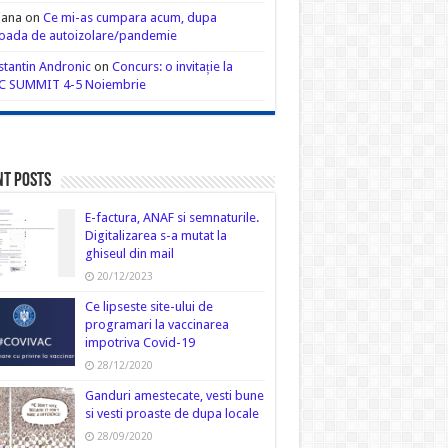
iana
on
Ce mi-as cumpara acum, dupa
oada de autoizolare/pandemie
tantin Andronic
on
Concurs: o invitație la
C SUMMIT 4-5 Noiembrie
nt Posts
E-factura, ANAF si semnaturile.
Digitalizarea s-a mutat la
ghiseul din mail
20/12/2023
Ce lipseste site-ului de
programari la vaccinarea
impotriva Covid-19
28/12/2020
Ganduri amestecate, vesti bune
si vesti proaste de dupa locale
28/09/2020