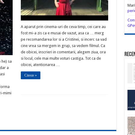
Mar
peri
Cons
GPe
A aparut prin cinema-uri de ceva timp, cei care au
fost mi-a zis ca e musai de vazut, asa ca … merg
pe recomandarea lor si a Cristinei, si incerc sa vad
cine vrea sa mergem in grup, sa vedem filmul. Ca
de obicei, inscrieri in comentarii, alegem ziua, ora
Rece
si locul, cele mai multe voturi castiga. Tot ca de
 he) sa
obicei, atentionarea …
 dar a
asi
Citeste »
sforma
ri-mimi