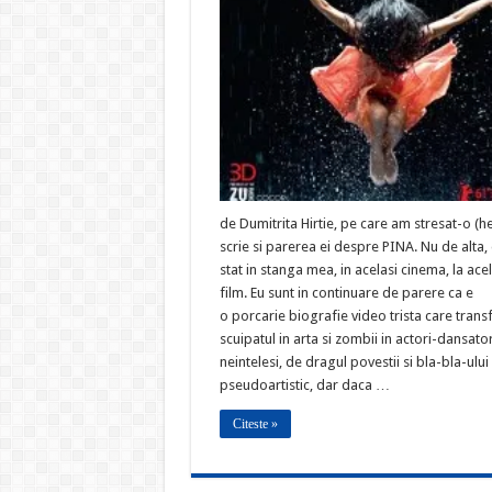
de Dumitrita Hirtie, pe care am stresat-o (he
scrie si parerea ei despre PINA. Nu de alta,
stat in stanga mea, in acelasi cinema, la acel
film. Eu sunt in continuare de parere ca e
o porcarie biografie video trista care tran
scuipatul in arta si zombii in actori-dansato
neintelesi, de dragul povestii si bla-bla-ului
pseudoartistic, dar daca …
Citeste »