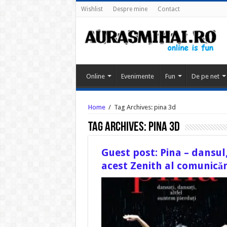
Wishlist
Despre mine
Contact
Online
Evenimente
Fun
De pe net
Home
/
Tag Archives: pina 3d
Tag Archives:
pina 3d
Guest post: Pina – dansul
acest Zenith al comunicăr