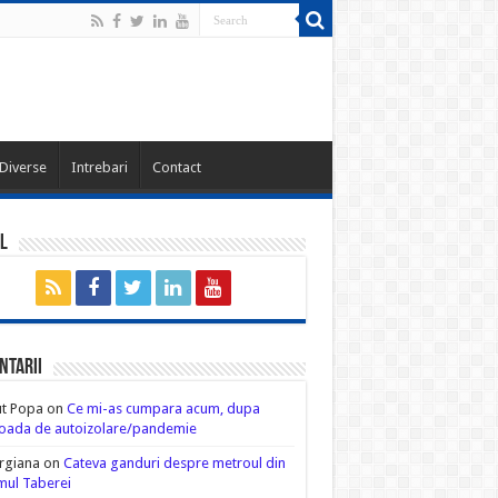
Diverse
Intrebari
Contact
l
ntarii
ut Popa
on
Ce mi-as cumpara acum, dupa
oada de autoizolare/pandemie
rgiana
on
Cateva ganduri despre metroul din
ul Taberei