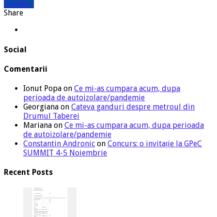
Citeste »
Share
Social
Comentarii
Ionut Popa
on
Ce mi-as cumpara acum, dupa
perioada de autoizolare/pandemie
Georgiana
on
Cateva ganduri despre metroul din
Drumul Taberei
Mariana
on
Ce mi-as cumpara acum, dupa perioada
de autoizolare/pandemie
Constantin Andronic
on
Concurs: o invitație la GPeC
SUMMIT 4-5 Noiembrie
Recent Posts