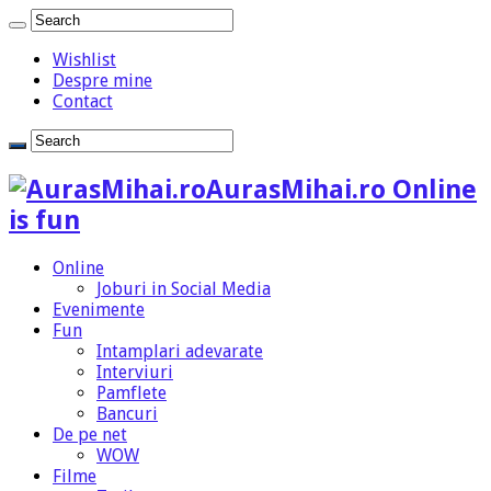
Wishlist
Despre mine
Contact
AurasMihai.ro Online
is fun
Online
Joburi in Social Media
Evenimente
Fun
Intamplari adevarate
Interviuri
Pamflete
Bancuri
De pe net
WOW
Filme