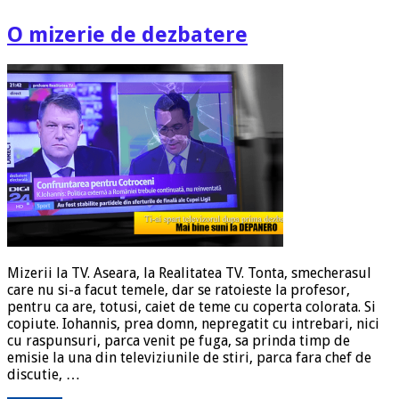
O mizerie de dezbatere
Mizerii la TV. Aseara, la Realitatea TV. Tonta, smecherasul
care nu si-a facut temele, dar se ratoieste la profesor,
pentru ca are, totusi, caiet de teme cu coperta colorata. Si
copiute. Iohannis, prea domn, nepregatit cu intrebari, nici
cu raspunsuri, parca venit pe fuga, sa prinda timp de
emisie la una din televiziunile de stiri, parca fara chef de
discutie, …