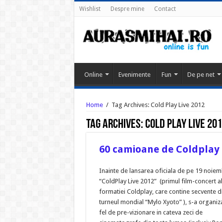
Wishlist
Despre mine
Contact
Online
Evenimente
Fun
De pe net
Home
/
Tag Archives: Cold Play Live 2012
Tag Archives:
Cold Play Live 20
60 camioane de Coldplay
Inainte de lansarea oficiala de pe 19 noiem
“ColdPlay Live 2012” (primul film-concert a
formatiei Coldplay, care contine secvente d
turneul mondial “Mylo Xyoto” ), s-a organiz
fel de pre-vizionare in cateva zeci de