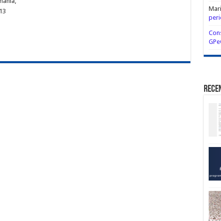
mania,
Mar
13
peri
Cons
GPe
Rece