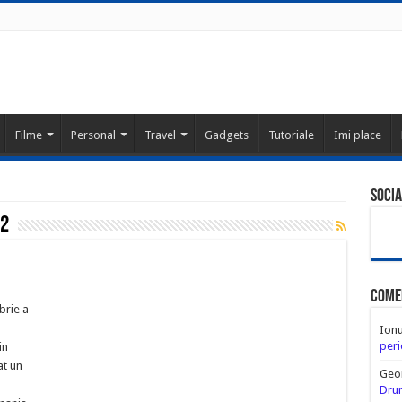
Filme
Personal
Travel
Gadgets
Tutoriale
Imi place
Socia
12
Come
brie a
l
Ion
peri
in
at un
Geo
Drum