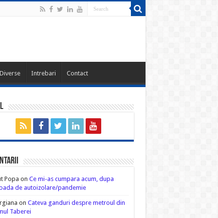
Diverse
Intrebari
Contact
l
ntarii
ut Popa
on
Ce mi-as cumpara acum, dupa
oada de autoizolare/pandemie
rgiana
on
Cateva ganduri despre metroul din
ul Taberei