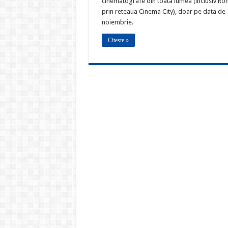
cinematografe din toata lumea (inclusiv Ro
prin reteaua Cinema City), doar pe data de 
noiembrie.
Citeste »