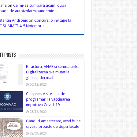
iana
on
Ce mi-as cumpara acum, dupa
oada de autoizolare/pandemie
tantin Andronic
on
Concurs: o invitație la
C SUMMIT 4-5 Noiembrie
nt Posts
E-factura, ANAF si semnaturile.
Digitalizarea s-a mutat la
ghiseul din mail
20/12/2023
Ce lipseste site-ului de
programari la vaccinarea
impotriva Covid-19
28/12/2020
Ganduri amestecate, vesti bune
si vesti proaste de dupa locale
28/09/2020