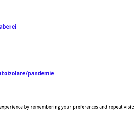
aberei
utoizolare/pandemie
experience by remembering your preferences and repeat visits. 