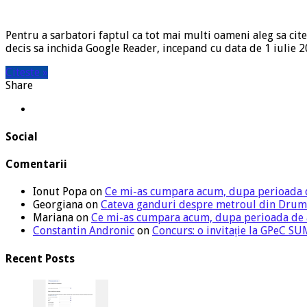
Pentru a sarbatori faptul ca tot mai multi oameni aleg sa cite
decis sa inchida Google Reader, incepand cu data de 1 iulie 20
Citeste »
Share
Social
Comentarii
Ionut Popa
on
Ce mi-as cumpara acum, dupa perioada 
Georgiana
on
Cateva ganduri despre metroul din Drum
Mariana
on
Ce mi-as cumpara acum, dupa perioada de
Constantin Andronic
on
Concurs: o invitație la GPeC 
Recent Posts