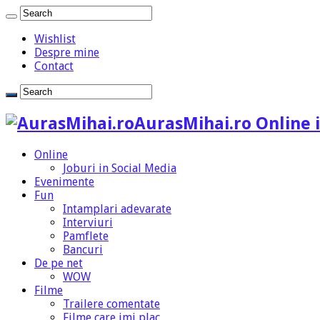
Wishlist
Despre mine
Contact
AurasMihai.ro Online i
Online
Joburi in Social Media
Evenimente
Fun
Intamplari adevarate
Interviuri
Pamflete
Bancuri
De pe net
WOW
Filme
Trailere comentate
Filme care imi plac