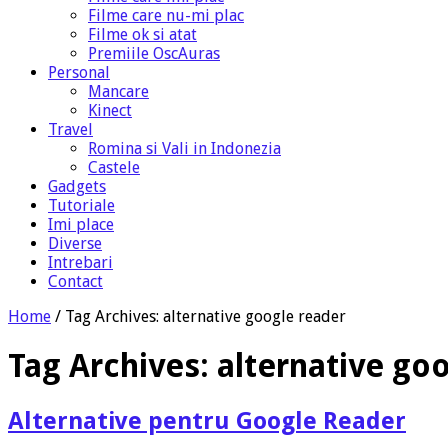
Filme care nu-mi plac
Filme ok si atat
Premiile OscAuras
Personal
Mancare
Kinect
Travel
Romina si Vali in Indonezia
Castele
Gadgets
Tutoriale
Imi place
Diverse
Intrebari
Contact
Home
/
Tag Archives: alternative google reader
Tag Archives:
alternative go
Alternative pentru Google Reader