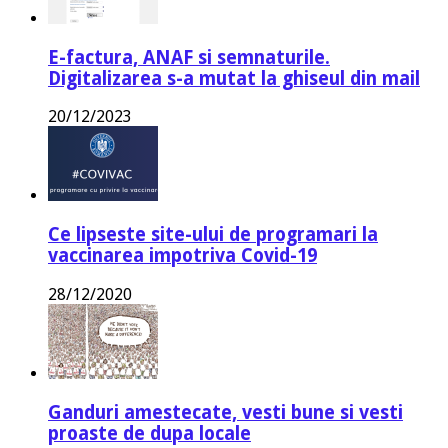
E-factura, ANAF si semnaturile.
Digitalizarea s-a mutat la ghiseul din mail
20/12/2023
Ce lipseste site-ului de programari la
vaccinarea impotriva Covid-19
28/12/2020
Ganduri amestecate, vesti bune si vesti
proaste de dupa locale