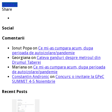
Citeste »
Share
Social
Comentarii
Ionut Popa
on
Ce mi-as cumpara acum, dupa
perioada de autoizolare/pandemie
Georgiana
on
Cateva ganduri despre metroul din
Drumul Taberei
Mariana
on
Ce mi-as cumpara acum, dupa perioada
de autoizolare/pandemie
Constantin Andronic
on
Concurs: o invitație la GPeC
SUMMIT 4-5 Noiembrie
Recent Posts