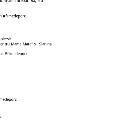
c m-am intrebat: Ba, era
n #filmedeporc
piersic
 pentru Mama Mare” si “Slanina
il #filmedeporc
ilmedeporc
c