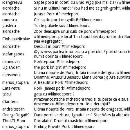
ioangreavu
Sapte porci in cotet, cu Brad Pigg (s-a mai zis?) #film
aiordache
Si nu in ultimul rand: “You had me at groh-groh”. #fi
aiordache
Jurasic Porc #filmedeporc
romescu
Cei sapte porci magnifici! #filmedeporc
gusteru
Toate pulpele sus #filmedeporc
aiordache
Zbor deasupra unui cuib de porc #filmedeporc
#filmedeporc pe locul 1 in topul hashtag-urilor din Ro
CiobanuNicolae
(via @agregator)
aiordache
Descult in porc #filmedeporc
@yozness partea intunecata a porcului / porcul suna i
stefangabos
numit dorinta #filmedeporc
daninovac
Porkception #filmedeporc
LigiaAdam
the pork knight #filmedeporc
Ultima noapte de Porc, Intaia noapte de Ignat #filmede
dansandu
Doamnei Anusu’lu’Basescu Elena Udrea :)) Are subtilita
marius_stuparu
A Beautiful Pork #filmedeporc
CataPetru
Pork. James pork! #filmedeporc
tzicul
gata cu #filmedeporc ?
@razvancostache @chetroni treci si tu peste ca e ziua
iDantero
devreme cu #filmedeporc nu te-a deranjat?
andreitescan
Ultima noapte de Porc, Intaia noapte de dragoste. #f
GeorgeDoga89
Daca porcii ar zbura, Ignatul ar fi Star Wars la altitud
The4ThFloor
Porcalatu’: Drumul coastelor #filmedeporc
marius_stuparu
Knifing Private Pork #filmedeporc