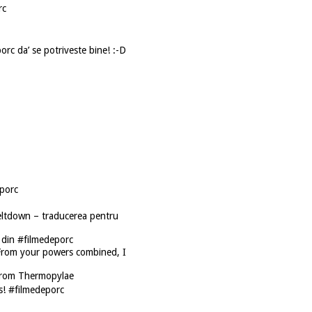
rc
orc da’ se potriveste bine! :-D
porc
eltdown – traducerea pentru
a din #filmedeporc
! From your powers combined, I
from Thermopylae
! #filmedeporc