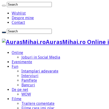
Wishlist
Despre mine
Contact
AurasMihai.ro Online i
Online
Joburi in Social Media
Evenimente
Fun
Intamplari adevarate
Interviuri
Pamflete
Bancuri
De pe net
WOW
Filme
Trailere comentate
Filme care imi plac