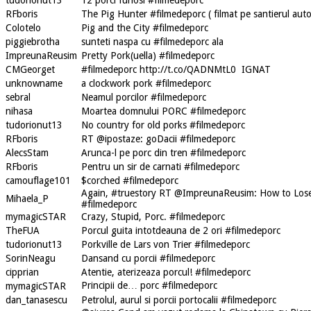
RFboris
The Pig Hunter #filmedeporc ( filmat pe santierul aut
Colotelo
Pig and the City #filmedeporc
piggiebrotha
sunteti naspa cu #filmedeporc ala
ImpreunaReusim
Pretty Pork(uella) #filmedeporc
CMGeorget
#filmedeporc http://t.co/QADNMtL0 IGNAT
unknowname
a clockwork pork #filmedeporc
sebral
Neamul porcilor #filmedeporc
nihasa
Moartea domnului PORC #filmedeporc
tudorionut13
No country for old porks #filmedeporc
RFboris
RT @ipostaze: goDacii #filmedeporc
AlecsStam
Arunca-l pe porc din tren #filmedeporc
RFboris
Pentru un sir de carnati #filmedeporc
camouflage101
$corched #filmedeporc
Again, #truestory RT @ImpreunaReusim: How to Lose
Mihaela_P
#filmedeporc
mymagicSTAR
Crazy, Stupid, Porc. #filmedeporc
TheFUA
Porcul guita intotdeauna de 2 ori #filmedeporc
tudorionut13
Porkville de Lars von Trier #filmedeporc
SorinNeagu
Dansand cu porcii #filmedeporc
cipprian
Atentie, aterizeaza porcul! #filmedeporc
Principii de… porc #filmedeporc
mymagicSTAR
dan_tanasescu
Petrolul, aurul si porcii portocalii #filmedeporc