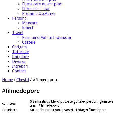
Filme care nu-mi plac
Filme ok si atat
Premiile OscAuras
Personal
Mancare
Kinect
Travel
Romina si Vali in Indonezia
Castele
Gadgets
Tutoriale
Imi place
Diverse
Intrebari
Contact
Home
/
Chestii
/
#filmedeporc
#filmedeporc
@Semanticus Merci pt toate guitele- pardon, glumitel
conntess
cina. #filmedeporc
Brainiacro
Ati innebunit cu porcii vostrii si htag #filmedeporc