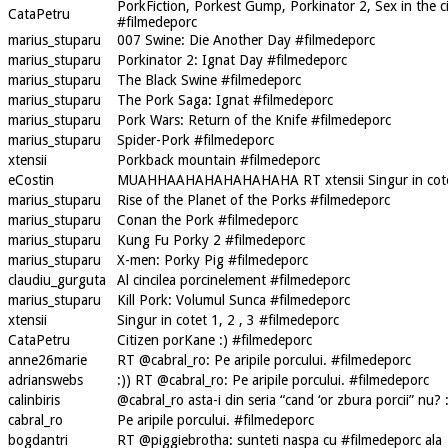
PorkFiction, Porkest Gump, Porkinator 2, Sex in the c
CataPetru
#filmedeporc
marius_stuparu
007 Swine: Die Another Day #filmedeporc
marius_stuparu
Porkinator 2: Ignat Day #filmedeporc
marius_stuparu
The Black Swine #filmedeporc
marius_stuparu
The Pork Saga: Ignat #filmedeporc
marius_stuparu
Pork Wars: Return of the Knife #filmedeporc
marius_stuparu
Spider-Pork #filmedeporc
xtensii
Porkback mountain #filmedeporc
eCostin
MUAHHAAHAHAHAHAHAHA RT xtensii Singur in cotet 
marius_stuparu
Rise of the Planet of the Porks #filmedeporc
marius_stuparu
Conan the Pork #filmedeporc
marius_stuparu
Kung Fu Porky 2 #filmedeporc
marius_stuparu
X-men: Porky Pig #filmedeporc
claudiu_gurguta
Al cincilea porcinelement #filmedeporc
marius_stuparu
Kill Pork: Volumul Sunca #filmedeporc
xtensii
Singur in cotet 1, 2 , 3 #filmedeporc
CataPetru
Citizen porKane :) #filmedeporc
anne26marie
RT @cabral_ro: Pe aripile porcului. #filmedeporc
adrianswebs
:)) RT @cabral_ro: Pe aripile porcului. #filmedeporc
calinbiris
@cabral_ro asta-i din seria “cand ‘or zbura porcii” nu?
cabral_ro
Pe aripile porcului. #filmedeporc
bogdantri
RT @piggiebrotha: sunteti naspa cu #filmedeporc ala