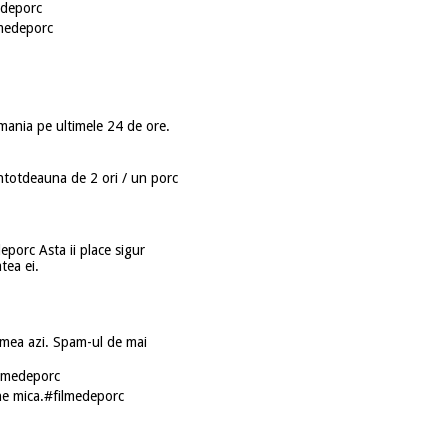
edeporc
lmedeporc
mania pe ultimele 24 de ore.
ntotdeauna de 2 ori / un porc
porc Asta ii place sigur
tea ei.
 mea azi. Spam-ul de mai
ilmedeporc
ine mica.#filmedeporc