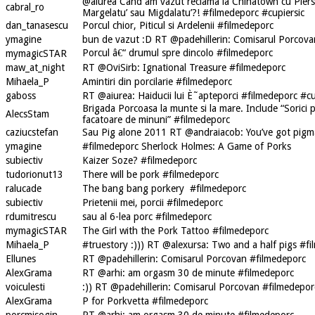
@aiurea Cand am vazut reclama la Chinatown cu Piersi
cabral_ro
Margelatu’ sau Migdalatu’?! #filmedeporc #cupiersic
dan_tanasescu
Porcul chior, Piticul si Ardelenii #filmedeporc
ymagine
bun de vazut :D RT @padehillerin: Comisarul Porcova
Porcul â€“ drumul spre dincolo #filmedeporc
mymagicSTAR
maw_at_night
RT @OviSirb: Ignational Treasure #filmedeporc
Mihaela_P
Amintiri din porcilarie #filmedeporc
gaboss
RT @aiurea: Haiducii lui È˜apteporci #filmedeporc #cu
Brigada Porcoasa la munte si la mare. Include “Sorici
AlecsStam
facatoare de minuni” #filmedeporc
caziucstefan
Sau Pig alone 2011 RT @andraiacob: You’ve got pigma
ymagine
#filmedeporc Sherlock Holmes: A Game of Porks
subiectiv
Kaizer Soze? #filmedeporc
tudorionut13
There will be pork #filmedeporc
ralucade
The bang bang porkery #filmedeporc
subiectiv
Prietenii mei, porcii #filmedeporc
rdumitrescu
sau al 6-lea porc #filmedeporc
mymagicSTAR
The Girl with the Pork Tattoo #filmedeporc
Mihaela_P
#truestory :))) RT @alexursa: Two and a half pigs #f
Ellunes
RT @padehillerin: Comisarul Porcovan #filmedeporc
AlexGrama
RT @arhi: am orgasm 30 de minute #filmedeporc
voiculesti
:)) RT @padehillerin: Comisarul Porcovan #filmedepor
AlexGrama
P for Porkvetta #filmedeporc
porcmisogin
RT @arhi: am orgasm 30 de minute #filmedeporc