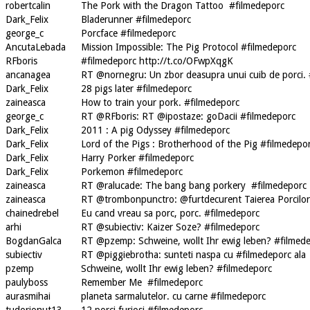
robertcalin
The Pork with the Dragon Tattoo #filmedeporc
Dark_Felix
Bladerunner #filmedeporc
george_c
Porcface #filmedeporc
AncutaLebada
Mission Impossible: The Pig Protocol #filmedeporc
RFboris
#filmedeporc http://t.co/OFwpXqgK
ancanagea
RT @nornegru: Un zbor deasupra unui cuib de porci.
Dark_Felix
28 pigs later #filmedeporc
zaineasca
How to train your pork. #filmedeporc
george_c
RT @RFboris: RT @ipostaze: goDacii #filmedeporc
Dark_Felix
2011 : A pig Odyssey #filmedeporc
Dark_Felix
Lord of the Pigs : Brotherhood of the Pig #filmedepo
Dark_Felix
Harry Porker #filmedeporc
Dark_Felix
Porkemon #filmedeporc
zaineasca
RT @ralucade: The bang bang porkery #filmedeporc
zaineasca
RT @trombonpunctro: @furtdecurent Taierea Porcilor 
chainedrebel
Eu cand vreau sa porc, porc. #filmedeporc
arhi
RT @subiectiv: Kaizer Soze? #filmedeporc
BogdanGalca
RT @pzemp: Schweine, wollt Ihr ewig leben? #filmed
subiectiv
RT @piggiebrotha: sunteti naspa cu #filmedeporc ala
pzemp
Schweine, wollt Ihr ewig leben? #filmedeporc
paulyboss
Remember Me #filmedeporc
aurasmihai
planeta sarmalutelor. cu carne #filmedeporc
tudorionut13
12 porci furiosi #filmedeporc