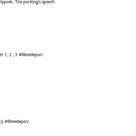
itypork, The porKing’s speech
1, 2 , 3 #filmedeporc
 :)) #filmedeporc