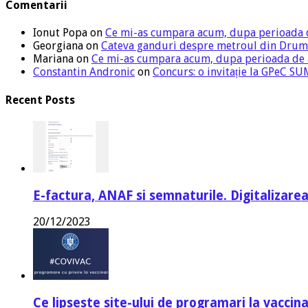
Comentarii
Ionut Popa
on
Ce mi-as cumpara acum, dupa perioada 
Georgiana
on
Cateva ganduri despre metroul din Drum
Mariana
on
Ce mi-as cumpara acum, dupa perioada de
Constantin Andronic
on
Concurs: o invitație la GPeC 
Recent Posts
E-factura, ANAF si semnaturile. Digitalizarea
20/12/2023
Ce lipseste site-ului de programari la vaccin