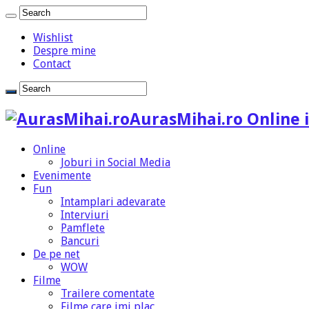
Wishlist
Despre mine
Contact
AurasMihai.ro Online i
Online
Joburi in Social Media
Evenimente
Fun
Intamplari adevarate
Interviuri
Pamflete
Bancuri
De pe net
WOW
Filme
Trailere comentate
Filme care imi plac