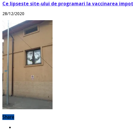
Ce lipseste site-ului de programari la vaccinarea impo
28/12/2020
Share