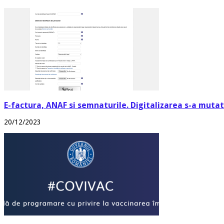
E-factura, ANAF si semnaturile. Digitalizarea s-a mutat 
20/12/2023