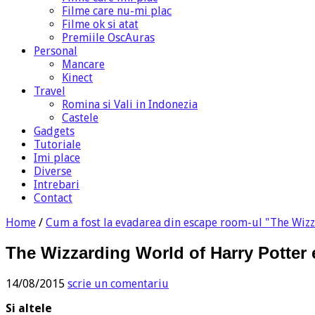
Filme care nu-mi plac
Filme ok si atat
Premiile OscAuras
Personal
Mancare
Kinect
Travel
Romina si Vali in Indonezia
Castele
Gadgets
Tutoriale
Imi place
Diverse
Intrebari
Contact
Home
/
Cum a fost la evadarea din escape room-ul "The Wiz
The Wizzarding World of Harry Potter 
14/08/2015
scrie un comentariu
Si altele