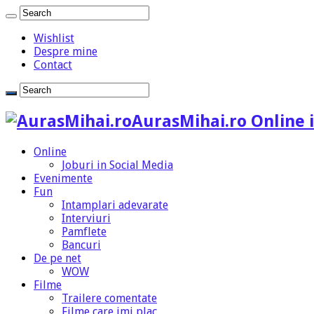
Wishlist
Despre mine
Contact
AurasMihai.ro Online i
Online
Joburi in Social Media
Evenimente
Fun
Intamplari adevarate
Interviuri
Pamflete
Bancuri
De pe net
WOW
Filme
Trailere comentate
Filme care imi plac