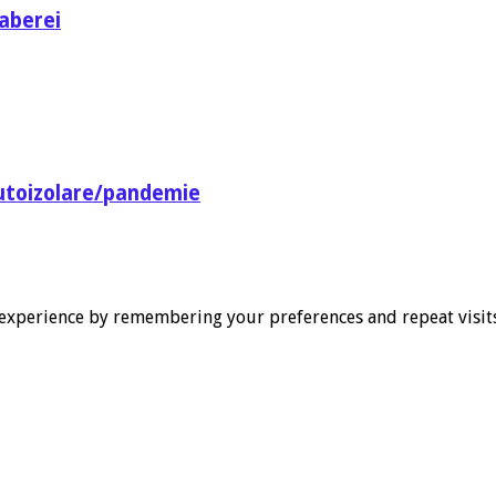
aberei
utoizolare/pandemie
experience by remembering your preferences and repeat visits. 