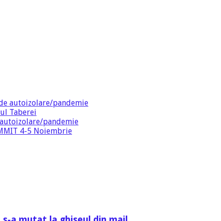
de autoizolare/pandemie
ul Taberei
 autoizolare/pandemie
SUMMIT 4-5 Noiembrie
 s-a mutat la ghiseul din mail