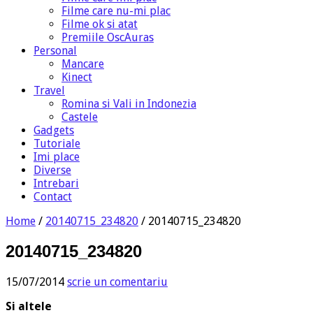
Filme care nu-mi plac
Filme ok si atat
Premiile OscAuras
Personal
Mancare
Kinect
Travel
Romina si Vali in Indonezia
Castele
Gadgets
Tutoriale
Imi place
Diverse
Intrebari
Contact
Home
/
20140715_234820
/
20140715_234820
20140715_234820
15/07/2014
scrie un comentariu
Si altele