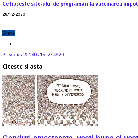
Ce lipseste site-ului de programari la vaccinarea impo
28/12/2020
Share
Previous
20140715_234820
Citeste si asta
Ganduri amestecate, vesti bune si vest