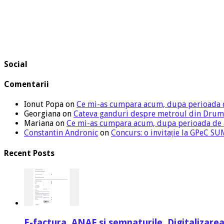
Social
Comentarii
Ionut Popa
on
Ce mi-as cumpara acum, dupa perioada 
Georgiana
on
Cateva ganduri despre metroul din Drum
Mariana
on
Ce mi-as cumpara acum, dupa perioada de
Constantin Andronic
on
Concurs: o invitație la GPeC 
Recent Posts
E-factura, ANAF si semnaturile. Digitalizarea