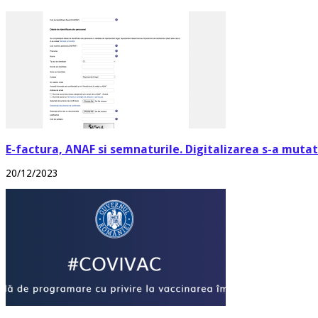
E-factura, ANAF si semnaturile. Digitalizarea s-a mutat 
20/12/2023