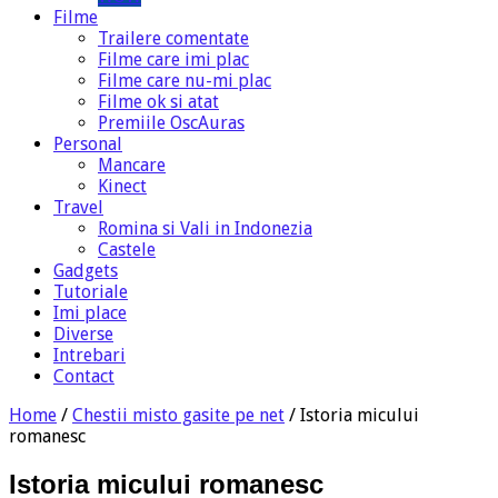
Filme
Trailere comentate
Filme care imi plac
Filme care nu-mi plac
Filme ok si atat
Premiile OscAuras
Personal
Mancare
Kinect
Travel
Romina si Vali in Indonezia
Castele
Gadgets
Tutoriale
Imi place
Diverse
Intrebari
Contact
Home
/
Chestii misto gasite pe net
/
Istoria micului
romanesc
Istoria micului romanesc