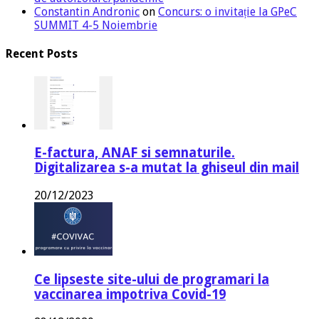
Constantin Andronic
on
Concurs: o invitație la GPeC
SUMMIT 4-5 Noiembrie
Recent Posts
E-factura, ANAF si semnaturile.
Digitalizarea s-a mutat la ghiseul din mail
20/12/2023
Ce lipseste site-ului de programari la
vaccinarea impotriva Covid-19