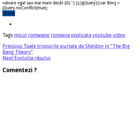
valoare egal sau mai mare decât {0}.") });}(jQuery));var $mcj =
jQuery.noConflict(true);
Share
Tags
micul romanesc
romania explicata
youtube video
Previous
Toate tricourile purtate de Sheldon in “The Big
Bang Theory”
Next
Evolutia râsului
Comentezi ?