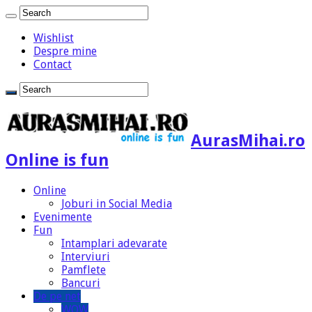
Wishlist
Despre mine
Contact
AurasMihai.ro
Online is fun
Online
Joburi in Social Media
Evenimente
Fun
Intamplari adevarate
Interviuri
Pamflete
Bancuri
De pe net
WOW