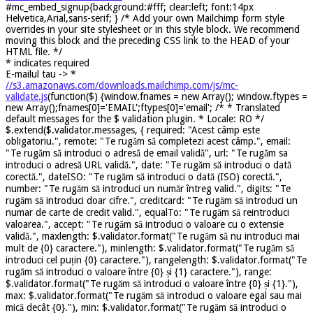
#mc_embed_signup{background:#fff; clear:left; font:14px
Helvetica,Arial,sans-serif; } /* Add your own Mailchimp form style
overrides in your site stylesheet or in this style block. We recommend
moving this block and the preceding CSS link to the HEAD of your
HTML file. */
*
indicates required
E-mailul tau ->
*
//s3.amazonaws.com/downloads.mailchimp.com/js/mc-
validate.js
(function($) {window.fnames = new Array(); window.ftypes =
new Array();fnames[0]='EMAIL';ftypes[0]='email'; /* * Translated
default messages for the $ validation plugin. * Locale: RO */
$.extend($.validator.messages, { required: "Acest câmp este
obligatoriu.", remote: "Te rugăm să completezi acest câmp.", email:
"Te rugăm să introduci o adresă de email validă", url: "Te rugăm sa
introduci o adresă URL validă.", date: "Te rugăm să introduci o dată
corectă.", dateISO: "Te rugăm să introduci o dată (ISO) corectă.",
number: "Te rugăm să introduci un număr întreg valid.", digits: "Te
rugăm să introduci doar cifre.", creditcard: "Te rugăm să introduci un
numar de carte de credit valid.", equalTo: "Te rugăm să reintroduci
valoarea.", accept: "Te rugăm să introduci o valoare cu o extensie
validă.", maxlength: $.validator.format("Te rugăm să nu introduci mai
mult de {0} caractere."), minlength: $.validator.format("Te rugăm să
introduci cel puțin {0} caractere."), rangelength: $.validator.format("Te
rugăm să introduci o valoare între {0} și {1} caractere."), range:
$.validator.format("Te rugăm să introduci o valoare între {0} și {1}."),
max: $.validator.format("Te rugăm să introduci o valoare egal sau mai
mică decât {0}."), min: $.validator.format("Te rugăm să introduci o