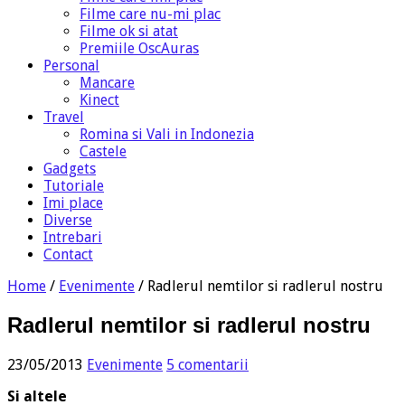
Filme care nu-mi plac
Filme ok si atat
Premiile OscAuras
Personal
Mancare
Kinect
Travel
Romina si Vali in Indonezia
Castele
Gadgets
Tutoriale
Imi place
Diverse
Intrebari
Contact
Home
/
Evenimente
/
Radlerul nemtilor si radlerul nostru
Radlerul nemtilor si radlerul nostru
23/05/2013
Evenimente
5 comentarii
Si altele