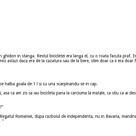
un ghidon in stanga. Restul bicicletei era langa el, cu o roata facuta praf. 
nici astazi daca era de la cazatura sau de la bere, stim doar ca ii era doar
 pe halba goala de 1 l si cu una scarpinandu-se in cap.
i, asa ca am zis sa iau bicicleta pana la carciuma la matale, ca stiu ca ai d
?”
 in Regatul Romaniei, dupa razboiul de independenta, nu in Bavaria, mandri
… ”