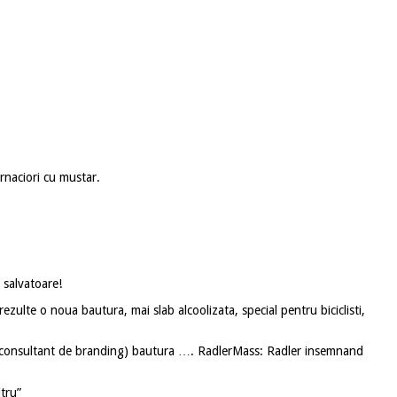
arnaciori cu mustar.
a salvatoare!
zulte o noua bautura, mai slab alcoolizata, special pentru biciclisti,
nui consultant de branding) bautura …. RadlerMass: Radler insemnand
itru”