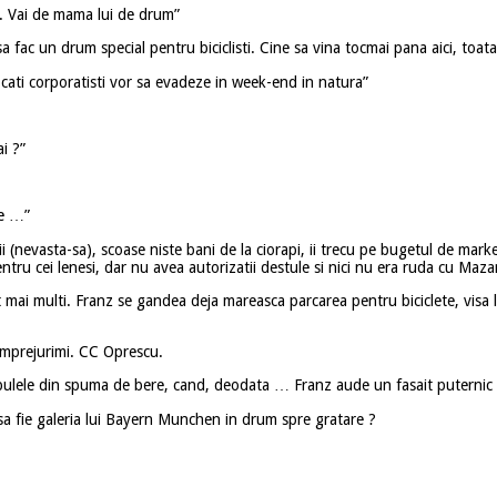
r. Vai de mama lui de drum”
fac un drum special pentru biciclisti. Cine sa vina tocmai pana aici, toa
 cati corporatisti vor sa evadeze in week-end in natura”
i ?”
le …”
ii (nevasta-sa), scoase niste bani de la ciorapi, ii trecu pe bugetul de ma
entru cei lenesi, dar nu avea autorizatii destule si nici nu era ruda cu M
tot mai multi. Franz se gandea deja mareasca parcarea pentru biciclete, visa
+ imprejurimi. CC Oprescu.
bulele din spuma de bere, cand, deodata … Franz aude un fasait puternic 
, sa fie galeria lui Bayern Munchen in drum spre gratare ?