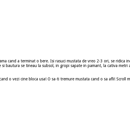
eama cand a terminat o bere. Isi rasuci mustata de vreo 2-3 ori, se ridica i
si bautura se tineau la subsol, in gropi sapate in pamant, la cativa metri ad
and o vezi cine bloca usa! O sa-ti tremure mustata cand o sa afli! Scroll ma