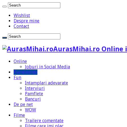
Wishlist
Despre mine
Contact
AurasMihai.ro Online i
Online
Joburi in Social Media
Evenimente
Fun
Intamplari adevarate
Interviuri
Pamflete
Bancuri
De pe net
WOW
Filme
Trailere comentate
Filme care imi plac