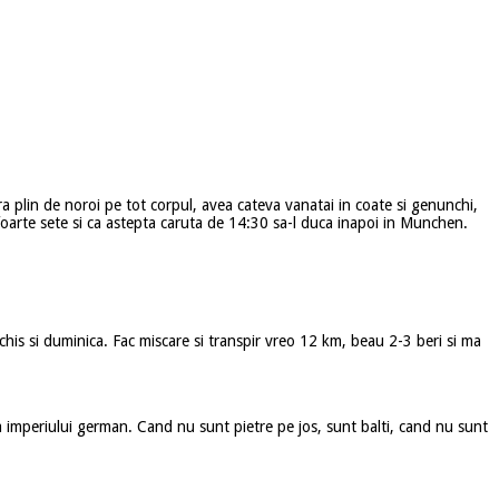
Era plin de noroi pe tot corpul, avea cateva vanatai in coate si genunchi,
 foarte sete si ca astepta caruta de 14:30 sa-l duca inapoi in Munchen.
eschis si duminica. Fac miscare si transpir vreo 12 km, beau 2-3 beri si ma
a imperiului german. Cand nu sunt pietre pe jos, sunt balti, cand nu sunt