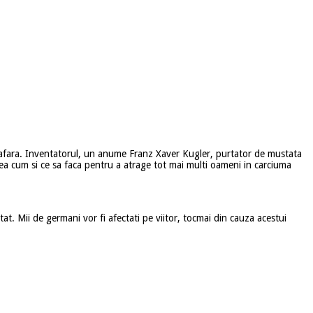
de afara. Inventatorul, un anume Franz Xaver Kugler, purtator de mustata
dea cum si ce sa faca pentru a atrage tot mai multi oameni in carciuma
at. Mii de germani vor fi afectati pe viitor, tocmai din cauza acestui