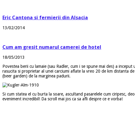
Eric Cantona si fermierii din Alsacia
13/02/2014
Cum am gresit numarul camerei de hotel
18/05/2013
Povestea berii cu lamaie (sau Radler, cum i se spune mai des) a inceput 
rasucita si proprietar al unei carciumi aflate la vreo 20 de km distanta 
(beer garden) de la marginea padurii.
Si cum statea el cu burta la soare, ascultand pasarelele cum ciripesc, deo
eveniment incredibil! Da scroll mai jos ca sa afli despre ce e vorba!