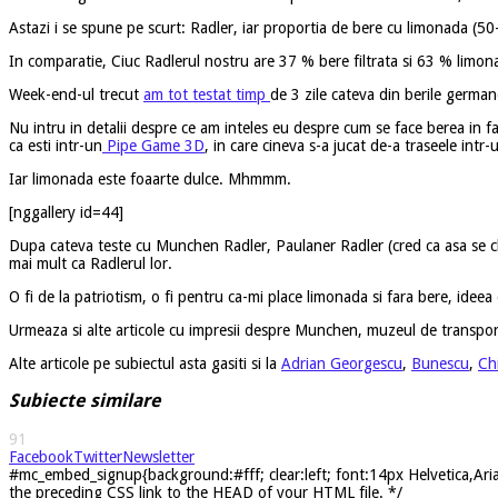
Astazi i se spune pe scurt: Radler, iar proportia de bere cu limonada (50
In comparatie, Ciuc Radlerul nostru are 37 % bere filtrata si 63 % limo
Week-end-ul trecut
am tot testat timp
de 3 zile cateva din berile germa
Nu intru in detalii despre ce am inteles eu despre cum se face berea in fab
ca esti intr-un
Pipe Game 3D
, in care cineva s-a jucat de-a traseele int
Iar limonada este foaarte dulce. Mhmmm.
[nggallery id=44]
Dupa cateva teste cu Munchen Radler, Paulaner Radler (cred ca asa se che
mai mult ca Radlerul lor.
O fi de la patriotism, o fi pentru ca-mi place limonada si fara bere, ide
Urmeaza si alte articole cu impresii despre Munchen, muzeul de transport
Alte articole pe subiectul asta gasiti si la
Adrian Georgescu
,
Bunescu
,
Ch
Subiecte similare
91
Facebook
Twitter
Newsletter
#mc_embed_signup{background:#fff; clear:left; font:14px Helvetica,Arial
the preceding CSS link to the HEAD of your HTML file. */