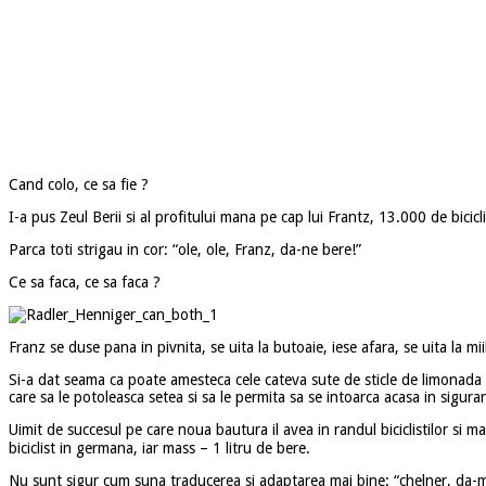
Cand colo, ce sa fie ?
I-a pus Zeul Berii si al profitului mana pe cap lui Frantz, 13.000 de bicic
Parca toti strigau in cor: “ole, ole, Franz, da-ne bere!”
Ce sa faca, ce sa faca ?
Franz se duse pana in pivnita, se uita la butoaie, iese afara, se uita la miil
Si-a dat seama ca poate amesteca cele cateva sute de sticle de limonada c
care sa le potoleasca setea si sa le permita sa se intoarca acasa in sigura
Uimit de succesul pe care noua bautura il avea in randul biciclistilor 
biciclist in germana, iar mass – 1 litru de bere.
Nu sunt sigur cum suna traducerea si adaptarea mai bine: “chelner, da-mi un