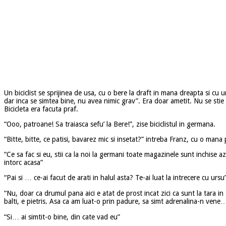
Un biciclist se sprijinea de usa, cu o bere la draft in mana dreapta si cu 
dar inca se simtea bine, nu avea nimic grav”. Era doar ametit. Nu se stie 
Bicicleta era facuta praf.
“Ooo, patroane! Sa traiasca sefu’ la Bere!”, zise biciclistul in germana.
“Bitte, bitte, ce patisi, bavarez mic si insetat?” intreba Franz, cu o mana
“Ce sa fac si eu, stii ca la noi la germani toate magazinele sunt inchise az
intorc acasa”
“Pai si … ce-ai facut de arati in halul asta? Te-ai luat la intrecere cu ursu’
“Nu, doar ca drumul pana aici e atat de prost incat zici ca sunt la tara
balti, e pietris. Asa ca am luat-o prin padure, sa simt adrenalina-n vene
“Si… ai simtit-o bine, din cate vad eu”