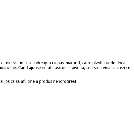
ncet din scaun si se indreapta cu pasi marunti, catre pivnita unde tinea
ancime. Cand ajunse in fata usii de la pivnita, n-o sa-ti vina sa crezi ce
i jos ca sa afli cine a produs nenorocirea!