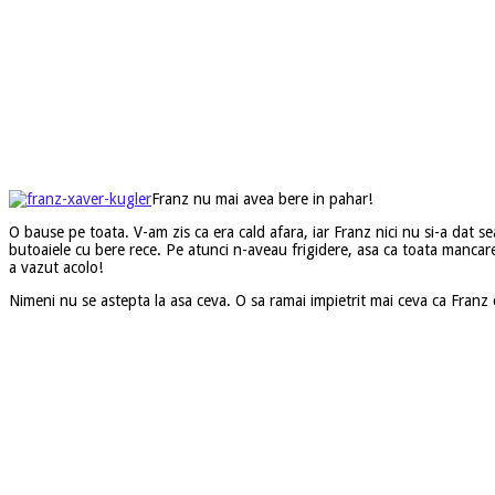
Franz nu mai avea bere in pahar!
O bause pe toata. V-am zis ca era cald afara, iar Franz nici nu si-a dat s
butoaiele cu bere rece. Pe atunci n-aveau frigidere, asa ca toata mancare 
a vazut acolo!
Nimeni nu se astepta la asa ceva. O sa ramai impietrit mai ceva ca Franz c