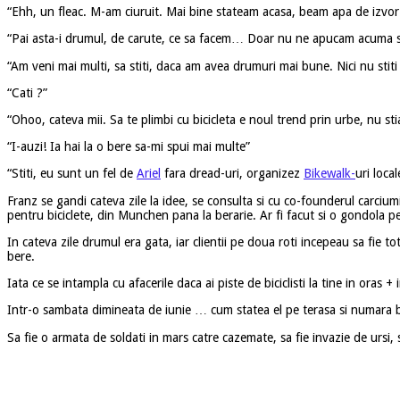
“Ehh, un fleac. M-am ciuruit. Mai bine stateam acasa, beam apa de izvo
“Pai asta-i drumul, de carute, ce sa facem… Doar nu ne apucam acuma sa 
“Am veni mai multi, sa stiti, daca am avea drumuri mai bune. Nici nu stiti
“Cati ?”
“Ohoo, cateva mii. Sa te plimbi cu bicicleta e noul trend prin urbe, nu stia
“I-auzi! Ia hai la o bere sa-mi spui mai multe”
“Stiti, eu sunt un fel de
Ariel
fara dread-uri, organizez
Bikewalk-
uri loca
Franz se gandi cateva zile la idee, se consulta si cu co-founderul carcium
pentru biciclete, din Munchen pana la berarie. Ar fi facut si o gondola p
In cateva zile drumul era gata, iar clientii pe doua roti incepeau sa fie 
bere.
Iata ce se intampla cu afacerile daca ai piste de biciclisti la tine in oras 
Intr-o sambata dimineata de iunie … cum statea el pe terasa si numara 
Sa fie o armata de soldati in mars catre cazemate, sa fie invazie de ursi