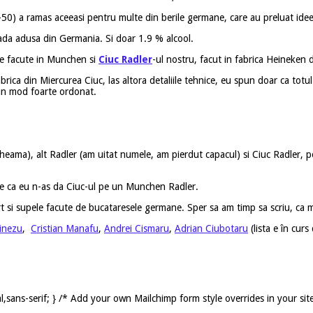
-50) a ramas aceeasi pentru multe din berile germane, care au preluat idee
nada adusa din Germania. Si doar 1.9 % alcool.
ne facute in Munchen si
Ciuc Radler
-ul nostru, facut in fabrica Heineken 
rica din Miercurea Ciuc, las altora detaliile tehnice, eu spun doar ca totul
r-un mod foarte ordonat.
ama), alt Radler (am uitat numele, am pierdut capacul) si Ciuc Radler, pot
ea e ca eu n-as da Ciuc-ul pe un Munchen Radler.
 si supele facute de bucataresele germane. Sper sa am timp sa scriu, ca ma
inezu
,
Cristian Manafu
,
Andrei Cismaru
,
Adrian Ciubotaru
(lista e în curs
,sans-serif; } /* Add your own Mailchimp form style overrides in your sit