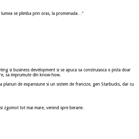
ta lumea se plimba prin oras, la promenada…”
rketing si business development si se apuca sa construiasca o pista doar
azare, sa imprumute din know-how.
 la planuri de expansiune si un sistem de francize, gen Starbucks, dar cu
si zgomot tot mai mare, venind spre berarie.