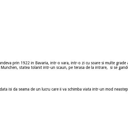
undeva prin 1922 in Bavaria, intr-o vara, intr-o zi cu soare si multe gra
de Munchen, statea tolanit intr-un scaun, pe terasa de la intrare, si se gan
data isi da seama de un lucru care ii va schimba viata intr-un mod neastept