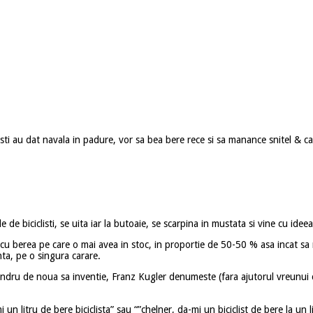
listi au dat navala in padure, vor sa bea bere rece si sa manance snitel & c
e de biciclisti, se uita iar la butoaie, se scarpina in mustata si vine cu idee
u berea pe care o mai avea in stoc, in proportie de 50-50 % asa incat sa re
nta, pe o singura carare.
si mandru de noua sa inventie, Franz Kugler denumeste (fara ajutorul vreu
 litru de bere biciclista” sau “”chelner, da-mi un biciclist de bere la un l