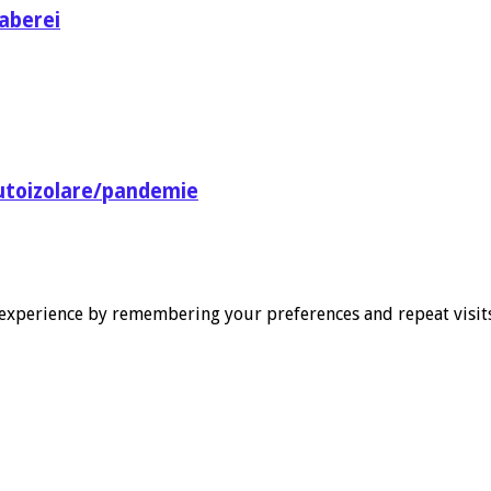
aberei
utoizolare/pandemie
experience by remembering your preferences and repeat visits. 