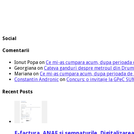
Social
Comentarii
Ionut Popa
on
Ce mi-as cumpara acum, dupa perioada 
Georgiana
on
Cateva ganduri despre metroul din Drum
Mariana
on
Ce mi-as cumpara acum, dupa perioada de
Constantin Andronic
on
Concurs: o invitație la GPeC 
Recent Posts
E-factura, ANAF si semnaturile. Digitalizarea