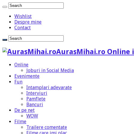
Wishlist
Despre mine
Contact
AurasMihai.ro Online i
Online
Joburi in Social Media
Evenimente
Fun
Intamplari adevarate
Interviuri
Pamflete
Bancuri
De pe net
WOW
Filme
Trailere comentate
Filme care imi plac