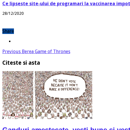
Ce lipseste site-ului de programari la vaccinarea impo
28/12/2020
Share
Previous
Berea Game of Thrones
Citeste si asta
Ganduri amestecate, vesti bune si vest