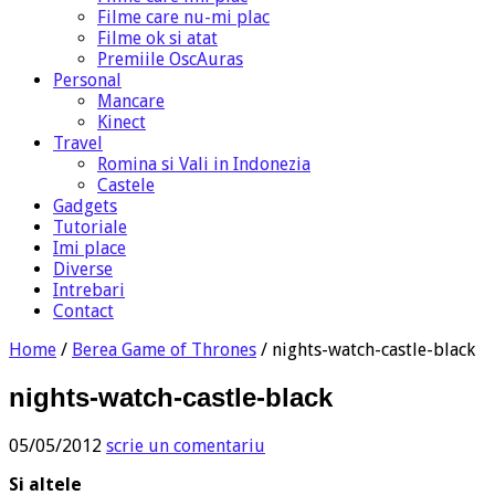
Filme care nu-mi plac
Filme ok si atat
Premiile OscAuras
Personal
Mancare
Kinect
Travel
Romina si Vali in Indonezia
Castele
Gadgets
Tutoriale
Imi place
Diverse
Intrebari
Contact
Home
/
Berea Game of Thrones
/
nights-watch-castle-black
nights-watch-castle-black
05/05/2012
scrie un comentariu
Si altele