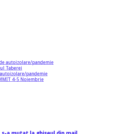
de autoizolare/pandemie
ul Taberei
 autoizolare/pandemie
SUMMIT 4-5 Noiembrie
 s-a mutat la ghiseul din mail