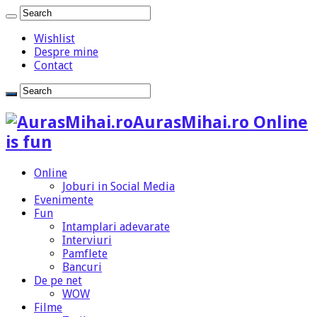
Wishlist
Despre mine
Contact
AurasMihai.ro Online
is fun
Online
Joburi in Social Media
Evenimente
Fun
Intamplari adevarate
Interviuri
Pamflete
Bancuri
De pe net
WOW
Filme