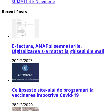
SUMMIT 4-5 Noiembrie
Recent Posts
E-factura, ANAF si semnaturile.
Digitalizarea s-a mutat la ghiseul din mail
20/12/2023
Ce lipseste site-ului de programari la
vaccinarea impotriva Covid-19
28/12/2020