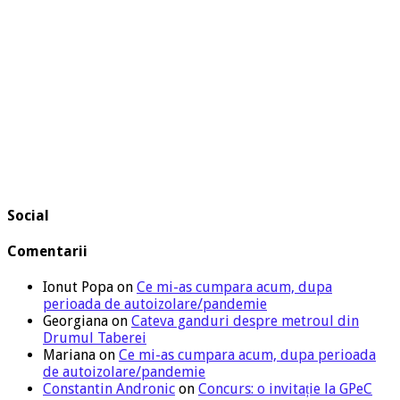
Social
Comentarii
Ionut Popa
on
Ce mi-as cumpara acum, dupa
perioada de autoizolare/pandemie
Georgiana
on
Cateva ganduri despre metroul din
Drumul Taberei
Mariana
on
Ce mi-as cumpara acum, dupa perioada
de autoizolare/pandemie
Constantin Andronic
on
Concurs: o invitație la GPeC