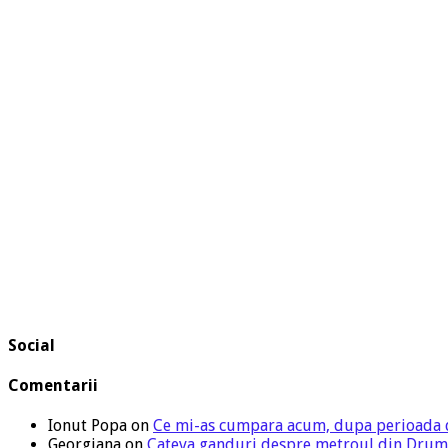
Social
Comentarii
Ionut Popa
on
Ce mi-as cumpara acum, dupa perioada 
Georgiana
on
Cateva ganduri despre metroul din Drum