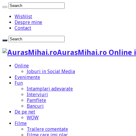
Wishlist
Despre mine
Contact
AurasMihai.ro Online i
Online
Joburi in Social Media
Evenimente
Fun
Intamplari adevarate
Interviuri
Pamflete
Bancuri
De pe net
WOW
Filme
Trailere comentate
Filme care imi plac