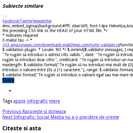
Subiecte similare
14
Facebook
Twitter
Newsletter
#mc_embed_signup{background:#fff; clear:left; font:14px Helvetica,Arial
the preceding CSS link to the HEAD of your HTML file. */
*
indicates required
E-mailul tau ->
*
//s3.amazonaws.com/downloads.mailchimp.com/js/mc-validate.js
(functi
$ validation plugin. * Locale: RO */ $.extend($.validator.messages, { req
"Te rugăm sa introduci o adresă URL validă.", date: "Te rugăm să introdu
rugăm să introduci doar cifre.", creditcard: "Te rugăm să introduci un nu
maxlength: $.validator.format("Te rugăm să nu introduci mai mult de {0} 
introduci o valoare între {0} și {1} caractere."), range: $.validator.forma
$.validator.format("Te rugăm să introduci o valoare egal sau mai mare dec
Share
Tags
apple
infografic
mere
Previous
Razuieste si doneaza
Next
Infografic: Social Media nu e o pierdere de vreme
Citeste si asta