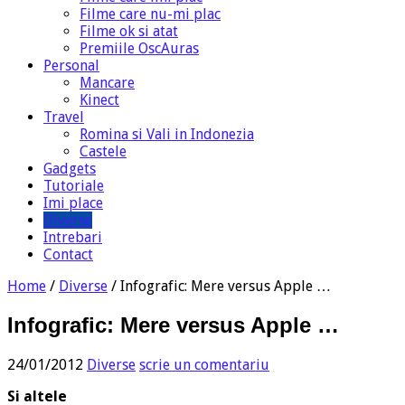
Filme care nu-mi plac
Filme ok si atat
Premiile OscAuras
Personal
Mancare
Kinect
Travel
Romina si Vali in Indonezia
Castele
Gadgets
Tutoriale
Imi place
Diverse
Intrebari
Contact
Home
/
Diverse
/
Infografic: Mere versus Apple …
Infografic: Mere versus Apple …
24/01/2012
Diverse
scrie un comentariu
Si altele