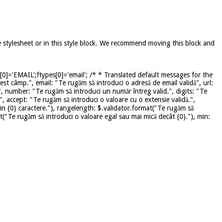
e stylesheet or in this style block. We recommend moving this block and
]='EMAIL';ftypes[0]='email'; /* * Translated default messages for the
st câmp.", email: "Te rugăm să introduci o adresă de email validă", url:
", number: "Te rugăm să introduci un număr întreg valid.", digits: "Te
", accept: "Te rugăm să introduci o valoare cu o extensie validă.",
in {0} caractere."), rangelength: $.validator.format("Te rugăm să
mat("Te rugăm să introduci o valoare egal sau mai mică decât {0}."), min: