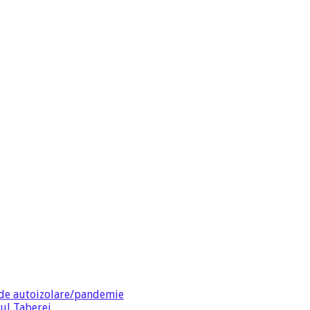
de autoizolare/pandemie
ul Taberei