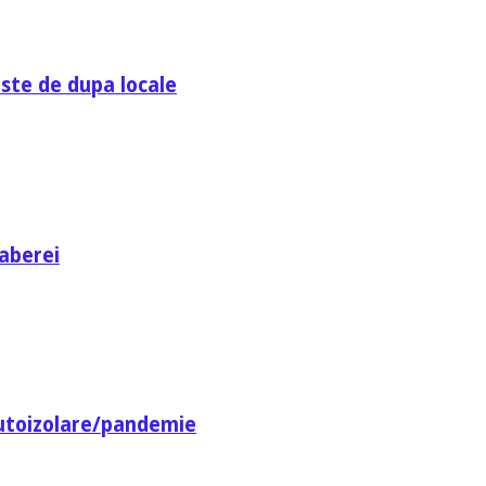
ste de dupa locale
aberei
utoizolare/pandemie