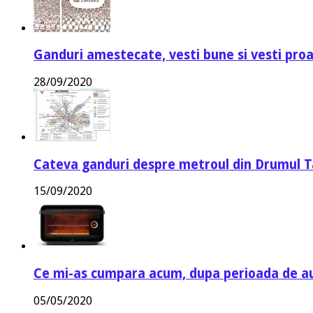
Ganduri amestecate, vesti bune si vesti proa
28/09/2020
Cateva ganduri despre metroul din Drumul T
15/09/2020
Ce mi-as cumpara acum, dupa perioada de a
05/05/2020