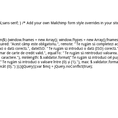
,sans-serif; } /* Add your own Mailchimp form style overrides in your sit
on($) {window.fnames = new Array(); window.ftypes = new Array();fnames[0
uired: "Acest câmp este obligatoriu.", remote: "Te rugăm să completezi ace
ci o dată corectă.", dateISO: "Te rugăm să introduci o dată (ISO) corectă.
mar de carte de credit valid.", equalTo: "Te rugăm să reintroduci valoarea.
caractere."), minlength: $.validator.format("Te rugăm să introduci cel puț
t("Te rugăm să introduci o valoare între {0} și {1}."), max: $.validator.for
ât {0}.") });}(jQuery));var $mcj = jQuery.noConflict(true);