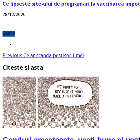
Ce lipseste site-ului de programari la vaccinarea impo
28/12/2020
Share
Previous
Ce ar scanda pestisorii mei
Citeste si asta
Ganduri amestecate, vesti bune si vest