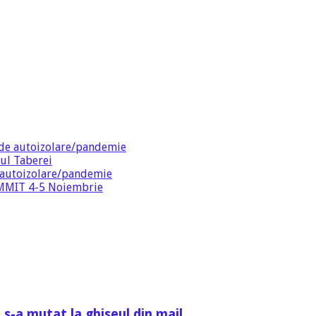
de autoizolare/pandemie
ul Taberei
 autoizolare/pandemie
SUMMIT 4-5 Noiembrie
 s-a mutat la ghiseul din mail