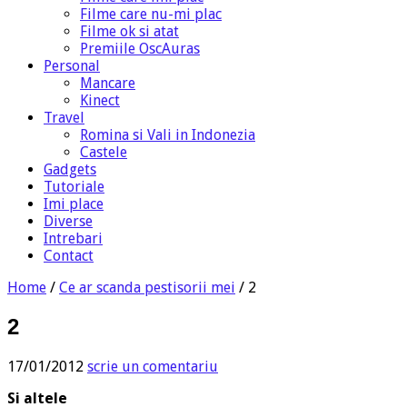
Filme care nu-mi plac
Filme ok si atat
Premiile OscAuras
Personal
Mancare
Kinect
Travel
Romina si Vali in Indonezia
Castele
Gadgets
Tutoriale
Imi place
Diverse
Intrebari
Contact
Home
/
Ce ar scanda pestisorii mei
/
2
2
17/01/2012
scrie un comentariu
Si altele