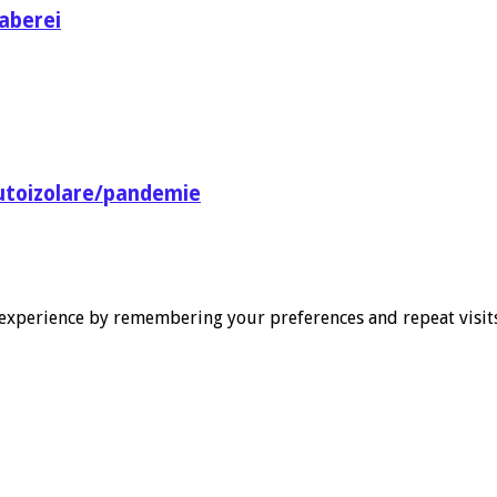
aberei
utoizolare/pandemie
experience by remembering your preferences and repeat visits. 