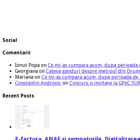
Social
Comentarii
Ionut Popa
on
Ce mi-as cumpara acum, dupa perioada 
Georgiana
on
Cateva ganduri despre metroul din Drum
Mariana
on
Ce mi-as cumpara acum, dupa perioada de
Constantin Andronic
on
Concurs: o invitație la GPeC 
Recent Posts
E-factura, ANAF si semnaturile. Digitalizarea