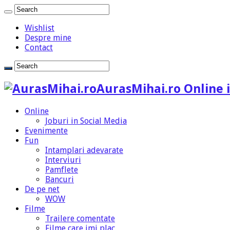
Wishlist
Despre mine
Contact
AurasMihai.ro Online i
Online
Joburi in Social Media
Evenimente
Fun
Intamplari adevarate
Interviuri
Pamflete
Bancuri
De pe net
WOW
Filme
Trailere comentate
Filme care imi plac