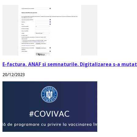
E-factura, ANAF si semnaturile. Digitalizarea s-a mutat 
20/12/2023