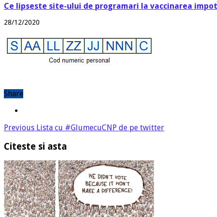
Ce lipseste site-ului de programari la vaccinarea impo
28/12/2020
Share
Previous
Lista cu #GlumecuCNP de pe twitter
Citeste si asta