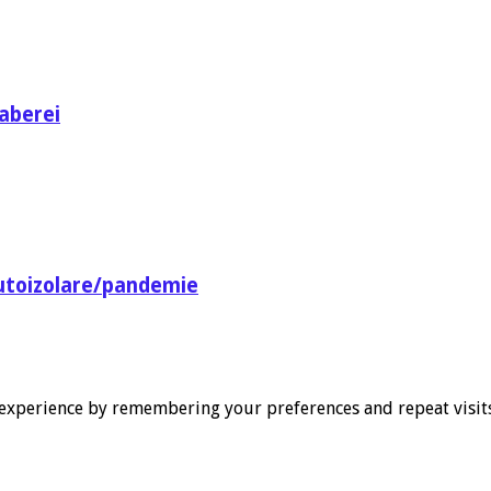
aberei
utoizolare/pandemie
experience by remembering your preferences and repeat visits. 