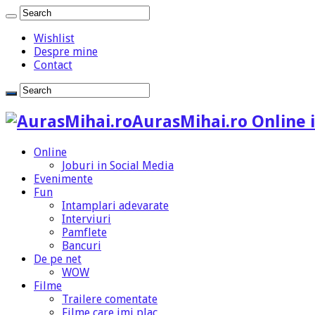
Wishlist
Despre mine
Contact
AurasMihai.ro Online i
Online
Joburi in Social Media
Evenimente
Fun
Intamplari adevarate
Interviuri
Pamflete
Bancuri
De pe net
WOW
Filme
Trailere comentate
Filme care imi plac