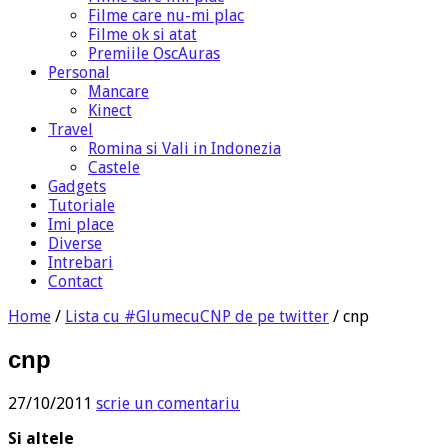
Filme care nu-mi plac
Filme ok si atat
Premiile OscAuras
Personal
Mancare
Kinect
Travel
Romina si Vali in Indonezia
Castele
Gadgets
Tutoriale
Imi place
Diverse
Intrebari
Contact
Home
/
Lista cu #GlumecuCNP de pe twitter
/
cnp
cnp
27/10/2011
scrie un comentariu
Si altele