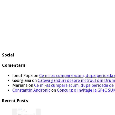
Social
Comentarii
Ionut Popa
on
Ce mi-as cumpara acum, dupa perioada 
Georgiana
on
Cateva ganduri despre metroul din Drum
Mariana
on
Ce mi-as cumpara acum, dupa perioada de
Constantin Andronic
on
Concurs: o invitație la GPeC 
Recent Posts