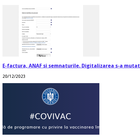
E-factura, ANAF si semnaturile. Digitalizarea s-a mutat 
20/12/2023