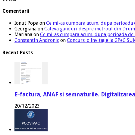
Comentarii
Ionut Popa
on
Ce mi-as cumpara acum, dupa perioada 
Georgiana
on
Cateva ganduri despre metroul din Drum
Mariana
on
Ce mi-as cumpara acum, dupa perioada de
Constantin Andronic
on
Concurs: o invitație la GPeC 
Recent Posts
E-factura, ANAF si semnaturile. Digitalizarea
20/12/2023