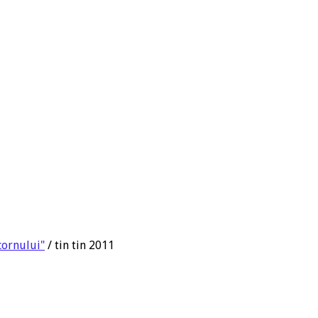
icornului"
/
tin tin 2011