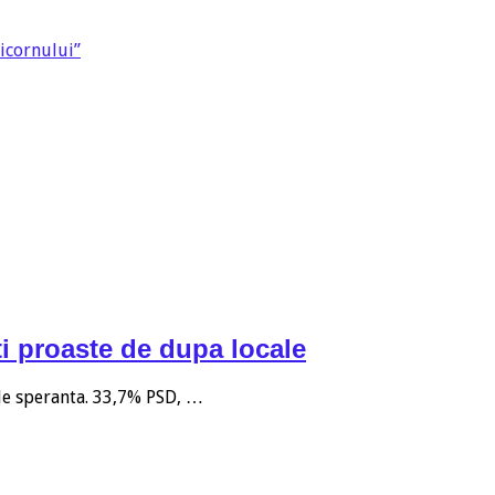
Licornului”
i proaste de dupa locale
 de speranta. 33,7% PSD, …