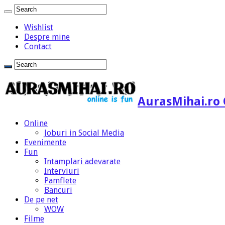
Wishlist
Despre mine
Contact
AurasMihai.ro 
Online
Joburi in Social Media
Evenimente
Fun
Intamplari adevarate
Interviuri
Pamflete
Bancuri
De pe net
WOW
Filme