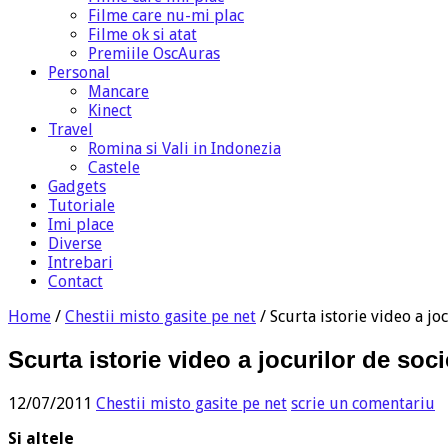
Filme care nu-mi plac
Filme ok si atat
Premiile OscAuras
Personal
Mancare
Kinect
Travel
Romina si Vali in Indonezia
Castele
Gadgets
Tutoriale
Imi place
Diverse
Intrebari
Contact
Home
/
Chestii misto gasite pe net
/
Scurta istorie video a jo
Scurta istorie video a jocurilor de soci
12/07/2011
Chestii misto gasite pe net
scrie un comentariu
Si altele