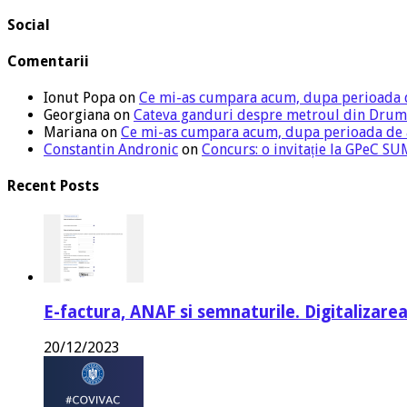
Social
Comentarii
Ionut Popa
on
Ce mi-as cumpara acum, dupa perioada 
Georgiana
on
Cateva ganduri despre metroul din Drum
Mariana
on
Ce mi-as cumpara acum, dupa perioada de
Constantin Andronic
on
Concurs: o invitație la GPeC 
Recent Posts
E-factura, ANAF si semnaturile. Digitalizarea
20/12/2023