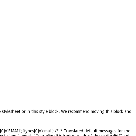
e stylesheet or in this style block. We recommend moving this block and
]='EMAIL';ftypes[0]='email'; /* * Translated default messages for the
st câmp.", email: "Te rugăm să introduci o adresă de email validă", url: