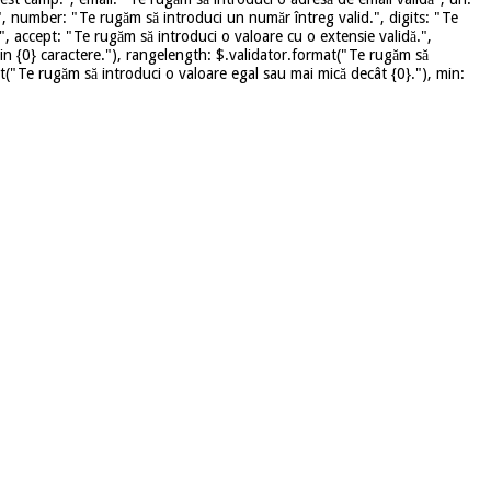
", number: "Te rugăm să introduci un număr întreg valid.", digits: "Te
", accept: "Te rugăm să introduci o valoare cu o extensie validă.",
in {0} caractere."), rangelength: $.validator.format("Te rugăm să
mat("Te rugăm să introduci o valoare egal sau mai mică decât {0}."), min: