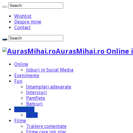
Wishlist
Despre mine
Contact
AurasMihai.ro Online i
Online
Joburi in Social Media
Evenimente
Fun
Intamplari adevarate
Interviuri
Pamflete
Bancuri
De pe net
WOW
Filme
Trailere comentate
Filme care imi plac