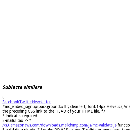
Subiecte similare
0
Facebook
Twitter
Newsletter
#mc_embed_signup{background:#fff; clear:left; font:14px Helvetica,Arial
the preceding CSS link to the HEAD of your HTML file. */
*
indicates required
E-mailul tau ->
*
//s3.amazonaws.com/downloads.mailchimp.com/js/mc-validate.js
(functi
$ validation plugin. * Locale: RO */ $.extend($.validator.messages, { req