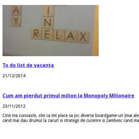
To do list de vacanta
21/12/2014
Cum am pierdut primul milion la Monopoly Milionaire
23/11/2012
Cine ma cunoaste, stie ca imi place sa joc diverse boardgame-uri (mai al
cand mai dau drumul la zaruri si strategii de cucerire si zambesc cand ma