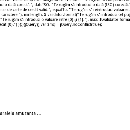
ci o dată corectă.", dateISO: "Te rugăm să introduci o dată (ISO) corectă.
mar de carte de credit valid.", equalTo: "Te rugăm să reintroduci valoarea.
caractere."), minlength: $.validator.format("Te rugăm să introduci cel puț
t("Te rugăm să introduci o valoare între {0} și {1}."), max: $.validator.for
ât {0}.") });}(jQuery));var $mcj = jQuery.noConflict(true);
 paralela amuzanta …