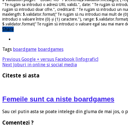
"Te rugăm sa introduci o adresă URL validă.", date: "Te rugăm să introdu
rugăm să introduci doar cifre.", creditcard: "Te rugăm să introduci un nu
maxlength: $.validator.format("Te rugăm să nu introduci mai mult de {0} 
introduci o valoare între {0} și {1} caractere."), range: $.validator.forma
$.validator.format("Te rugăm să introduci o valoare egal sau mai mare dec
Share
Tags
boardgame
boardgames
Previous
Google + versus Facebook [infografic]
Next
Joburi in online si social media
Citeste si asta
Femeile sunt ca niste boardgames
Sau cel putin asta se poate intelege din gluma de mai jos, o
Comentezi ?