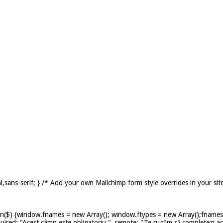
,sans-serif; } /* Add your own Mailchimp form style overrides in your sit
on($) {window.fnames = new Array(); window.ftypes = new Array();fnames[0
uired: "Acest câmp este obligatoriu.", remote: "Te rugăm să completezi ace