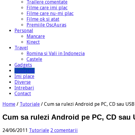
Trailere comentate
Filme care imi plac
Filme care nu-mi plac
Filme ok si atat
Premiile OscAuras
Personal
Mancare
Kinect
Travel
Romina si Vali in Indonezia
Castele
Gadgets
Tutoriale
Imi place
Diverse
Intrebari
Contact
Home
/
Tutoriale
/
Cum sa rulezi Android pe PC, CD sau USB
Cum sa rulezi Android pe PC, CD sau
24/06/2011
Tutoriale
2 comentarii