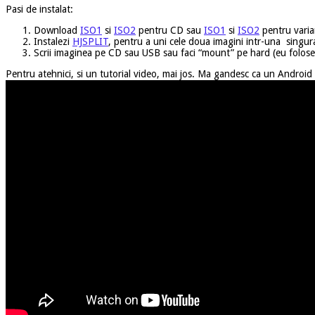
Pasi de instalat:
Download
ISO1
si
ISO2
pentru CD sau
ISO1
si
ISO2
pentru vari
Instalezi
HJSPLIT
, pentru a uni cele doua imagini intr-una singur
Scrii imaginea pe CD sau USB sau faci “mount” pe hard (eu folos
Pentru atehnici, si un tutorial video, mai jos. Ma gandesc ca un Android 