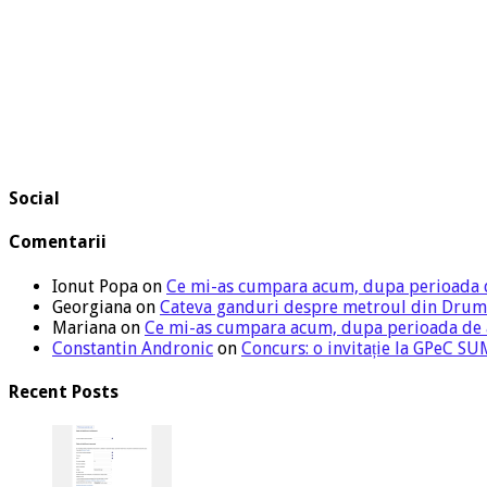
Social
Comentarii
Ionut Popa
on
Ce mi-as cumpara acum, dupa perioada 
Georgiana
on
Cateva ganduri despre metroul din Drum
Mariana
on
Ce mi-as cumpara acum, dupa perioada de
Constantin Andronic
on
Concurs: o invitație la GPeC 
Recent Posts