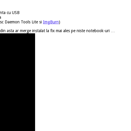
anta cu USB
a
esc Daemon Tools Lite si
ImgBurn
)
din asta ar merge instalat la fix mai ales pe niste notebook-uri …