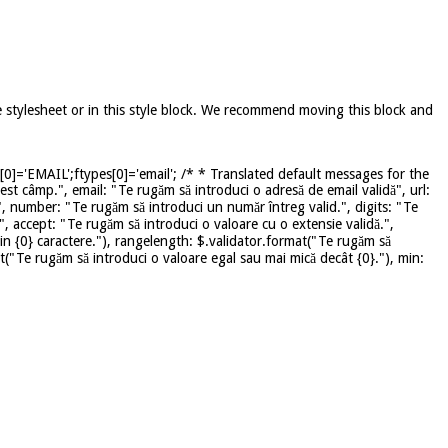
e stylesheet or in this style block. We recommend moving this block and
]='EMAIL';ftypes[0]='email'; /* * Translated default messages for the
st câmp.", email: "Te rugăm să introduci o adresă de email validă", url:
", number: "Te rugăm să introduci un număr întreg valid.", digits: "Te
", accept: "Te rugăm să introduci o valoare cu o extensie validă.",
in {0} caractere."), rangelength: $.validator.format("Te rugăm să
mat("Te rugăm să introduci o valoare egal sau mai mică decât {0}."), min: