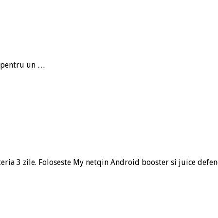
r pentru un …
ria 3 zile. Foloseste My netqin Android booster si juice defen