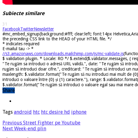
Subiecte similare
31
Facebook
Twitter
Newsletter
#mc_embed_signup{background:#fff; clear:left; font:14px Helvetica,Arial
the preceding CSS link to the HEAD of your HTML file. */
*
indicates required
E-mailul tau ->
*
//s3.amazonaws.com/downloads.mailchimp.com/js/mc-validate.js
(functi
$ validation plugin. * Locale: RO */ $.extend($.validator.messages, { req
"Te rugăm sa introduci o adresă URL validă.", date: "Te rugăm să introdu
rugăm să introduci doar cifre.", creditcard: "Te rugăm să introduci un nu
maxlength: $.validator.format("Te rugăm să nu introduci mai mult de {0} 
introduci o valoare între {0} și {1} caractere."), range: $.validator.forma
$.validator.format("Te rugăm să introduci o valoare egal sau mai mare dec
Share
Tags
android
htc
htc desire hd
iphone
Previous
Street Fighter pe Youtube
Next
Week-end plin