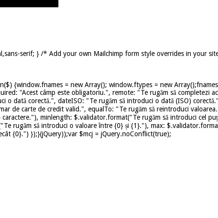
,sans-serif; } /* Add your own Mailchimp form style overrides in your sit
on($) {window.fnames = new Array(); window.ftypes = new Array();fnames[0
uired: "Acest câmp este obligatoriu.", remote: "Te rugăm să completezi ace
ci o dată corectă.", dateISO: "Te rugăm să introduci o dată (ISO) corectă.
mar de carte de credit valid.", equalTo: "Te rugăm să reintroduci valoarea.
caractere."), minlength: $.validator.format("Te rugăm să introduci cel puț
t("Te rugăm să introduci o valoare între {0} și {1}."), max: $.validator.for
ât {0}.") });}(jQuery));var $mcj = jQuery.noConflict(true);