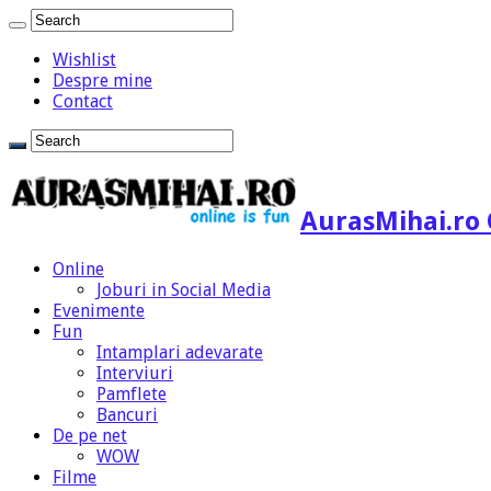
Wishlist
Despre mine
Contact
AurasMihai.ro 
Online
Joburi in Social Media
Evenimente
Fun
Intamplari adevarate
Interviuri
Pamflete
Bancuri
De pe net
WOW
Filme