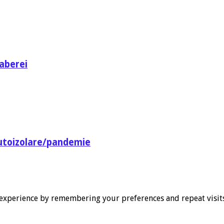
aberei
utoizolare/pandemie
experience by remembering your preferences and repeat visits. 