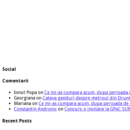
Social
Comentarii
Ionut Popa
on
Ce mi-as cumpara acum, dupa perioada 
Georgiana
on
Cateva ganduri despre metroul din Drum
Mariana
on
Ce mi-as cumpara acum, dupa perioada de
Constantin Andronic
on
Concurs: o invitație la GPeC 
Recent Posts