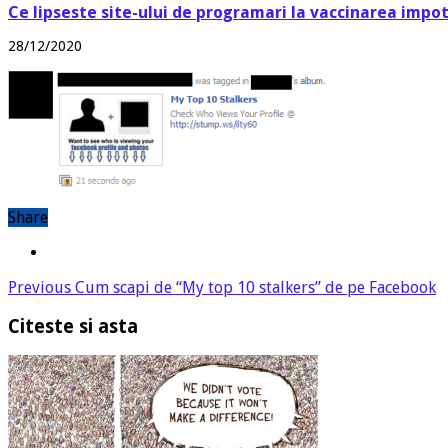
Ce lipseste site-ului de programari la vaccinarea impo
28/12/2020
Share
Previous
Cum scapi de “My top 10 stalkers” de pe Facebook
Citeste si asta