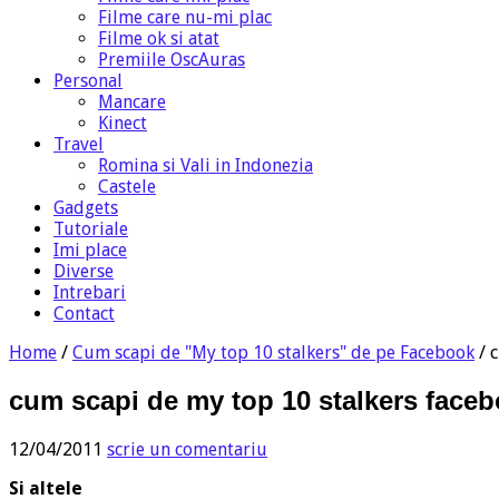
Filme care nu-mi plac
Filme ok si atat
Premiile OscAuras
Personal
Mancare
Kinect
Travel
Romina si Vali in Indonezia
Castele
Gadgets
Tutoriale
Imi place
Diverse
Intrebari
Contact
Home
/
Cum scapi de "My top 10 stalkers" de pe Facebook
/
c
cum scapi de my top 10 stalkers face
12/04/2011
scrie un comentariu
Si altele