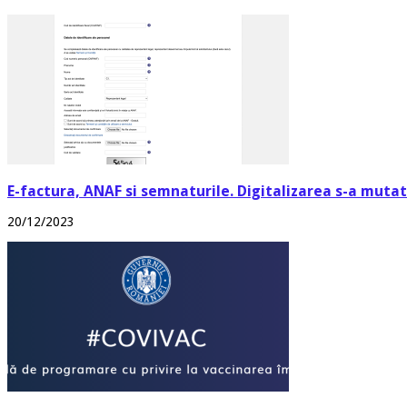
E-factura, ANAF si semnaturile. Digitalizarea s-a mutat 
20/12/2023