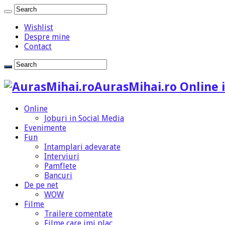
Wishlist
Despre mine
Contact
AurasMihai.ro Online i
Online
Joburi in Social Media
Evenimente
Fun
Intamplari adevarate
Interviuri
Pamflete
Bancuri
De pe net
WOW
Filme
Trailere comentate
Filme care imi plac