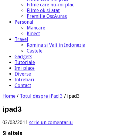
Filme care nu-mi plac
Filme ok si atat
Premiile OscAuras
Personal
Mancare
Kinect
Travel
Romina si Vali in Indonezia
Castele
Gadgets
Tutoriale
Imi place
Diverse
Intrebari
Contact
Home
/
Totul despre iPad 3
/
ipad3
ipad3
03/03/2011
scrie un comentariu
Si altele