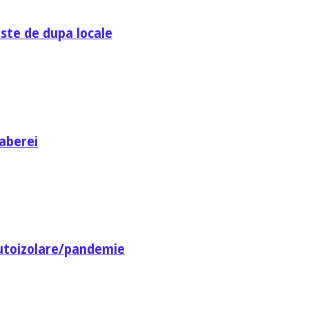
ste de dupa locale
aberei
utoizolare/pandemie