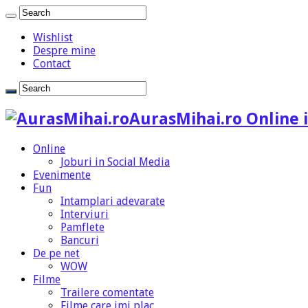
Wishlist
Despre mine
Contact
AurasMihai.ro Online i
Online
Joburi in Social Media
Evenimente
Fun
Intamplari adevarate
Interviuri
Pamflete
Bancuri
De pe net
WOW
Filme
Trailere comentate
Filme care imi plac