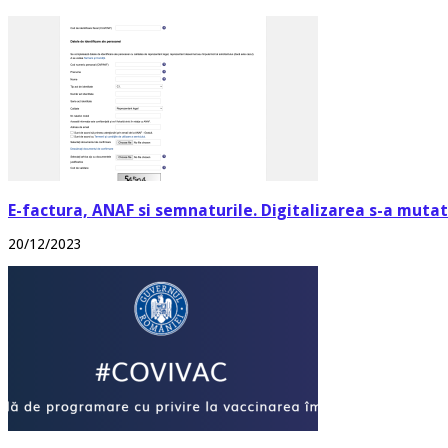
E-factura, ANAF si semnaturile. Digitalizarea s-a mutat 
20/12/2023