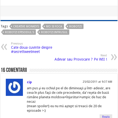
Tags
CREATIVE MONKEYS
MO SI FOCA
ROBOTZI
ROBOTZI EPISODUL 5
ROBOTZI INTRUSUL
Previous
Cate doua cuvinte despre
#secrettweetmeet
Next
Adevar sau Provocare ? Pe WII !
16 comentarii
cip
25/02/2011 at 9:37 AM
am pus şi eu ochiul pe el de dimineaţă şi într-adevăr, are
ceva în plus faţă de cele precedente, da’ reţeta de bază
rămâne planeta moldova+înjurături+umpic de haz de
necaz
(mean spoiler!) eu nu mă aştept să treacă de 20 de
episoade >:)
Reply