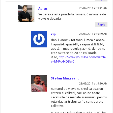
Auras
25/02/2011 at 9:41 AM
Se pare ca asta prinde la romani. 6 milioane de
views e dovada
Reply
cip
25/02/2011 at 9:49 AM
dap, i know şi tot toată lumea e apasă-
l, apasă-l, apasă-llll, aaapaasăăăăăă-l,
apasă-l, mediocrule ş.a.m.d. dar eu nu
crez că trece de 20 de episoade.
if so,
http://www.youtube.com/watch?
v=M4FcHxDBel0
Stefan Murgeanu
28/02/2011 at 9:30 AM
numarul de views nu cred ca este un
criteriu al calitatii, caci atunci toate
cacaturile de manele si emisiuni pentru
retardati ar trebui sa fie considerate
calitative
nu spun ca robotzi nu merita un +1, imi