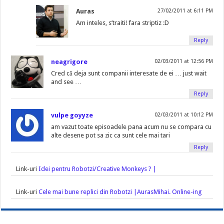
Auras
27/02/2011 at 6:11 PM
Am inteles, s’traiti! fara striptiz :D
Reply
neagrigore
02/03/2011 at 12:56 PM
Cred că deja sunt companii interesate de ei … just wait
and see …
Reply
vulpe goyyze
02/03/2011 at 10:12 PM
am vazut toate episoadele pana acum nu se compara cu
alte desene pot sa zic ca sunt cele mai tari
Reply
Link-uri
Idei pentru Robotzi/Creative Monkeys ? |
Link-uri
Cele mai bune replici din Robotzi |AurasMihai. Online-ing