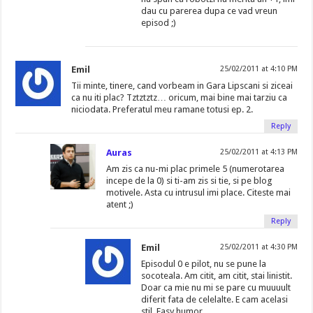
dau cu parerea dupa ce vad vreun
episod ;)
Emil
25/02/2011 at 4:10 PM
Tii minte, tinere, cand vorbeam in Gara Lipscani si ziceai
ca nu iti plac? Tztztztz… oricum, mai bine mai tarziu ca
niciodata. Preferatul meu ramane totusi ep. 2.
Reply
Auras
25/02/2011 at 4:13 PM
Am zis ca nu-mi plac primele 5 (numerotarea
incepe de la 0) si ti-am zis si tie, si pe blog
motivele. Asta cu intrusul imi place. Citeste mai
atent ;)
Reply
Emil
25/02/2011 at 4:30 PM
Episodul 0 e pilot, nu se pune la
socoteala. Am citit, am citit, stai linistit.
Doar ca mie nu mi se pare cu muuuult
diferit fata de celelalte. E cam acelasi
stil. Easy humor.