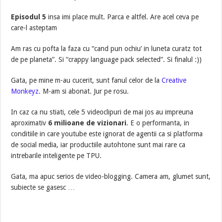
Episodul 5
insa imi place mult. Parca e altfel. Are acel ceva pe
care-l asteptam
Am ras cu pofta la faza cu “cand pun ochiu’ in luneta curatz tot
de pe planeta”. Si “crappy language pack selected”. Si finalul :))
Gata, pe mine m-au cucerit, sunt fanul celor de la
Creative
Monkeyz.
M-am si abonat. Jur pe rosu.
In caz ca nu stiati, cele 5 videoclipuri de mai jos au impreuna
aproximativ
6 milioane de vizionari
. E o performanta, in
conditiile in care youtube este ignorat de agentii ca si platforma
de social media, iar productiile autohtone sunt mai rare ca
intrebarile inteligente pe TPU.
Gata, ma apuc serios de video-blogging. Camera am, glumet sunt,
subiecte se gasesc …