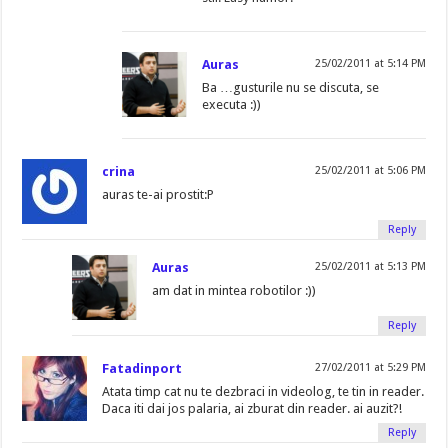
Auras
25/02/2011 at 5:14 PM
Ba …gusturile nu se discuta, se
executa :))
crina
25/02/2011 at 5:06 PM
auras te-ai prostit:P
Reply
Auras
25/02/2011 at 5:13 PM
am dat in mintea robotilor :))
Reply
Fatadinport
27/02/2011 at 5:29 PM
Atata timp cat nu te dezbraci in videolog, te tin in reader.
Daca iti dai jos palaria, ai zburat din reader. ai auzit?!
Reply