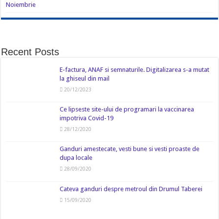
Noiembrie
Recent Posts
E-factura, ANAF si semnaturile. Digitalizarea s-a mutat
la ghiseul din mail
20/12/2023
Ce lipseste site-ului de programari la vaccinarea
impotriva Covid-19
28/12/2020
Ganduri amestecate, vesti bune si vesti proaste de
dupa locale
28/09/2020
Cateva ganduri despre metroul din Drumul Taberei
15/09/2020