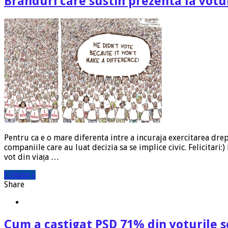
Branduri care sustin prezenta la votu
Pentru ca e o mare diferenta intre a incuraja exercitarea drep
companiile care au luat decizia sa se implice civic. Felicitar
vot din viața …
Citeste »
Share
Cum a castigat PSD 71% din voturile s