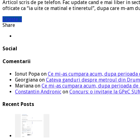
Articol scris de pe telefon. Fac update cand e mai liber in sec
ofticate ca “ia uite ce matinal e tineretul”, dupa care m-am d
Citeste »
Share
Social
Comentarii
Ionut Popa
on
Ce mi-as cumpara acum, dupa perioada 
Georgiana
on
Cateva ganduri despre metroul din Drum
Mariana
on
Ce mi-as cumpara acum, dupa perioada de
Constantin Andronic
on
Concurs: o invitație la GPeC 
Recent Posts