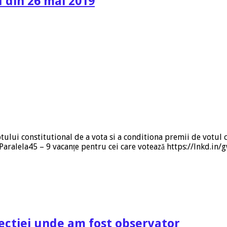
l din 26 mai 2019
tului constitutional de a vota si a conditiona premii de votul 
i:) Paralela45 – 9 vacanțe pentru cei care votează https://lnkd
ectiei unde am fost observator