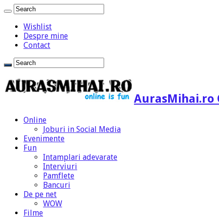
Wishlist
Despre mine
Contact
AurasMihai.ro 
Online
Joburi in Social Media
Evenimente
Fun
Intamplari adevarate
Interviuri
Pamflete
Bancuri
De pe net
WOW
Filme