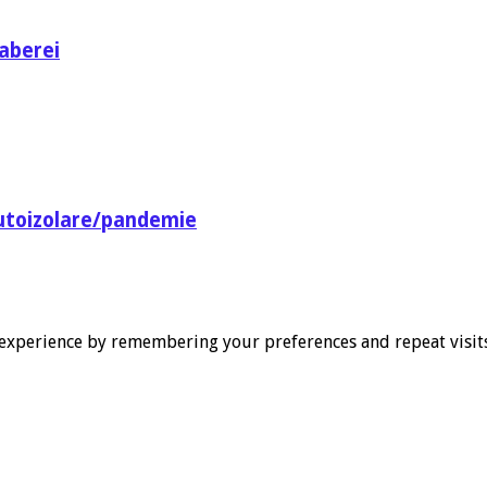
aberei
utoizolare/pandemie
experience by remembering your preferences and repeat visits. 