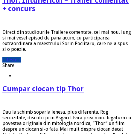
Thor: Întunericul – Trailer comentat
+ concurs
Direct din studiourile Trailere comentate, cel mai nou, lung
si mai vesel episod de pana acum, cu participarea
extraordinara a maestrului Sorin Poclitaru, care ne-a spus
si o poezie.
Citeste »
Share
Cumpar ciocan tip Thor
Dau la schimb soparla lenesa, plus diferenta. Rog
seriozitate, discutii prin Asgard. Fara prea mare legatura cu
povestea originala din mitologia nordica, “Thor” un film
despre un ciocan si-o fata. Mai mult despre ciocan decat