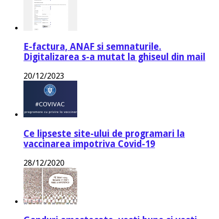
E-factura, ANAF si semnaturile.
Digitalizarea s-a mutat la ghiseul din mail
20/12/2023
Ce lipseste site-ului de programari la
vaccinarea impotriva Covid-19
28/12/2020