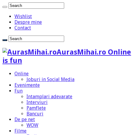
Wishlist
Despre mine
Contact
AurasMihai.ro Online
is fun
Online
Joburi in Social Media
Evenimente
Fun
Intamplari adevarate
Interviuri
Pamflete
Bancuri
De pe net
WOW
Filme