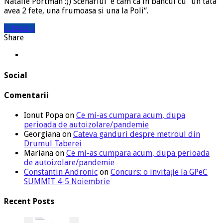
Natalie Portman :)) Scenariul e cam ca in bancul cu “un tata
avea 2 fete, una frumoasa si una la Poli“.
Citeste »
Share
Social
Comentarii
Ionut Popa
on
Ce mi-as cumpara acum, dupa
perioada de autoizolare/pandemie
Georgiana
on
Cateva ganduri despre metroul din
Drumul Taberei
Mariana
on
Ce mi-as cumpara acum, dupa perioada
de autoizolare/pandemie
Constantin Andronic
on
Concurs: o invitație la GPeC
SUMMIT 4-5 Noiembrie
Recent Posts