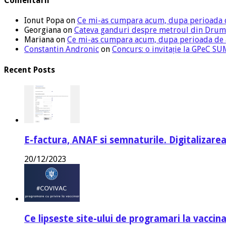
Comentarii
Ionut Popa
on
Ce mi-as cumpara acum, dupa perioada 
Georgiana
on
Cateva ganduri despre metroul din Drum
Mariana
on
Ce mi-as cumpara acum, dupa perioada de
Constantin Andronic
on
Concurs: o invitație la GPeC 
Recent Posts
E-factura, ANAF si semnaturile. Digitalizarea
20/12/2023
Ce lipseste site-ului de programari la vaccin