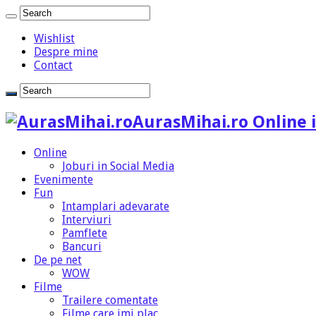
Wishlist
Despre mine
Contact
AurasMihai.ro Online i
Online
Joburi in Social Media
Evenimente
Fun
Intamplari adevarate
Interviuri
Pamflete
Bancuri
De pe net
WOW
Filme
Trailere comentate
Filme care imi plac