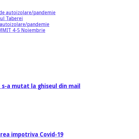
de autoizolare/pandemie
ul Taberei
 autoizolare/pandemie
SUMMIT 4-5 Noiembrie
 s-a mutat la ghiseul din mail
area impotriva Covid-19