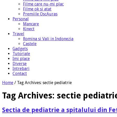
Filme care nu-mi plac
Filme ok si atat
Premiile OscAuras
Personal
Mancare
Kinect
Travel
Romina si Vali in Indonezia
Castele
Gadgets
Tutoriale
Imi place
Diverse
Intrebari
Contact
Home
/
Tag Archives: sectie pediatrie
Tag Archives:
sectie pediatri
Sectia de pediatrie a spitalului din Fe