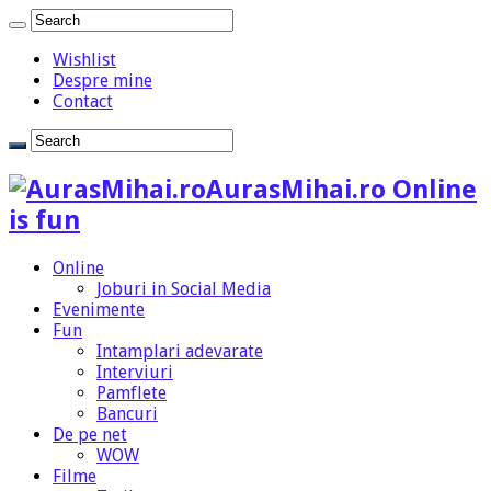
Wishlist
Despre mine
Contact
AurasMihai.ro Online
is fun
Online
Joburi in Social Media
Evenimente
Fun
Intamplari adevarate
Interviuri
Pamflete
Bancuri
De pe net
WOW
Filme