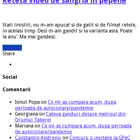
Reteta video de sangria in pepene
Stati linistiti, nu m-am apucat si de gatit si de filmat retete,
in acelasi timp. Desi m-am gandit si la varianta asta. Poate
la anu’. Ma mai gandesc.
Citeste »
Share
Social
Comentarii
Ionut Popa
on
Ce mi-as cumpara acum, dupa
perioada de autoizolare/pandemie
Georgiana
on
Cateva ganduri despre metroul din
Drumul Taberei
Mariana
on
Ce mi-as cumpara acum, dupa perioada
de autoizolare/pandemie
Constantin Andronic
on
Concurs: o invitație la GPeC