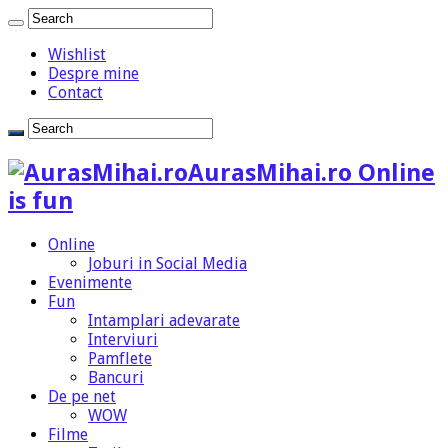
Wishlist
Despre mine
Contact
AurasMihai.ro Online
is fun
Online
Joburi in Social Media
Evenimente
Fun
Intamplari adevarate
Interviuri
Pamflete
Bancuri
De pe net
WOW
Filme