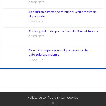
28/12/2020
Ganduri amestecate, vesti bune si vesti proaste de
dupa locale
28/09/2020
Cateva ganduri despre metroul din Drumul Taberei
15/09/2020
Ce mi-as cumpara acum, dupa perioada de
autoizolare/pandemie
05/05/2020
Politica de confidentialitate
-
Cookies