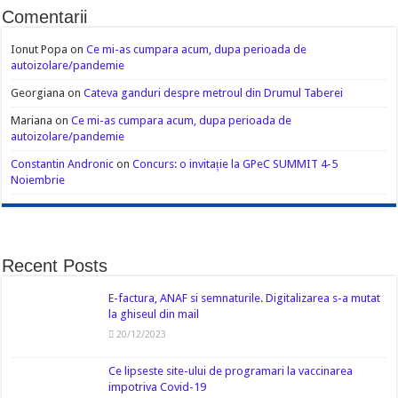
Comentarii
Ionut Popa
on
Ce mi-as cumpara acum, dupa perioada de
autoizolare/pandemie
Georgiana
on
Cateva ganduri despre metroul din Drumul Taberei
Mariana
on
Ce mi-as cumpara acum, dupa perioada de
autoizolare/pandemie
Constantin Andronic
on
Concurs: o invitație la GPeC SUMMIT 4-5
Noiembrie
Recent Posts
E-factura, ANAF si semnaturile. Digitalizarea s-a mutat
la ghiseul din mail
20/12/2023
Ce lipseste site-ului de programari la vaccinarea
impotriva Covid-19