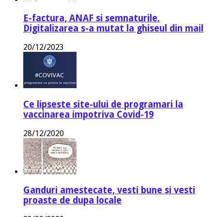
E-factura, ANAF si semnaturile.
Digitalizarea s-a mutat la ghiseul din mail
20/12/2023
Ce lipseste site-ului de programari la
vaccinarea impotriva Covid-19
28/12/2020
Ganduri amestecate, vesti bune si vesti
proaste de dupa locale