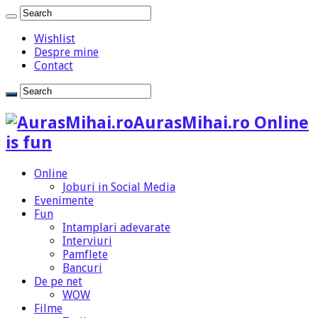
Wishlist
Despre mine
Contact
AurasMihai.ro Online
is fun
Online
Joburi in Social Media
Evenimente
Fun
Intamplari adevarate
Interviuri
Pamflete
Bancuri
De pe net
WOW
Filme