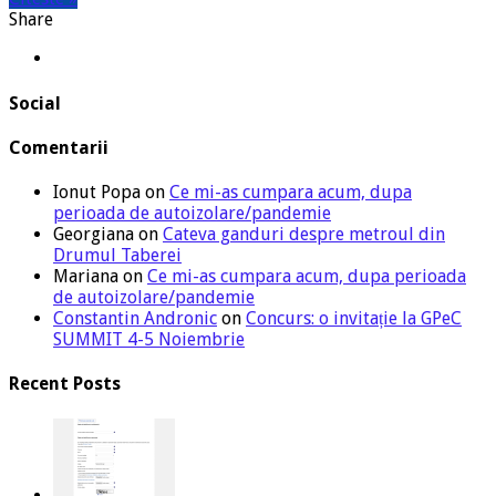
Share
Social
Comentarii
Ionut Popa
on
Ce mi-as cumpara acum, dupa
perioada de autoizolare/pandemie
Georgiana
on
Cateva ganduri despre metroul din
Drumul Taberei
Mariana
on
Ce mi-as cumpara acum, dupa perioada
de autoizolare/pandemie
Constantin Andronic
on
Concurs: o invitație la GPeC
SUMMIT 4-5 Noiembrie
Recent Posts