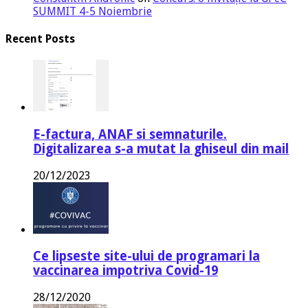
SUMMIT 4-5 Noiembrie
Recent Posts
E-factura, ANAF si semnaturile.
Digitalizarea s-a mutat la ghiseul din mail
20/12/2023
Ce lipseste site-ului de programari la
vaccinarea impotriva Covid-19
28/12/2020