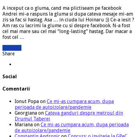
A inceput ca o gluma, cand ma plictiseam pe facebook
Andrei mi-a raspuns la gluma si dupa cateva mesaje mi-am
zis sa fac si hastag. Asa … in ciuda lui Hoinaru :)) Ce-a iesit ?
Am ras cu lacrimi la glume cu si despre facebook. N-a fost
cel mai mare sau cel mai “long-lasting” hastag. Dar macar a
fost cel …
Citeste »
Share
Social
Comentarii
Ionut Popa
on
Ce mi-as cumpara acum, dupa
perioada de autoizolare/pandemie
Georgiana
on
Cateva ganduri despre metroul din
Drumul Taberei
Mariana
on
Ce mi-as cumpara acum, dupa perioada
de autoizolare/pandemie
Constantin Andronic
on
Concurs: o invitație la GPeC